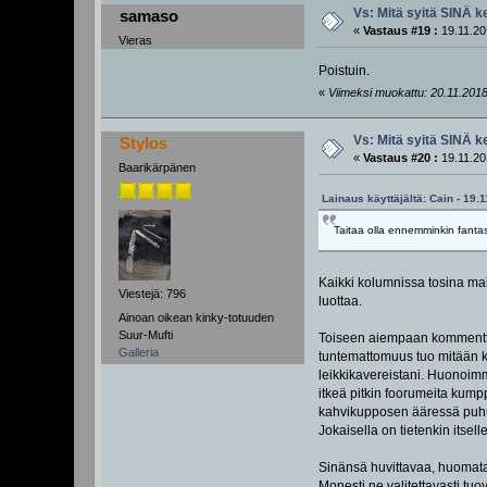
Vs: Mitä syitä SINÄ k
samaso
«
Vastaus #19 :
19.11.20
Vieras
Poistuin.
«
Viimeksi muokattu: 20.11.2018
Vs: Mitä syitä SINÄ k
Stylos
«
Vastaus #20 :
19.11.20
Baarikärpänen
Lainaus käyttäjältä: Cain - 19.
Taitaa olla ennemminkin fantasia
Kaikki kolumnissa tosina main
Viestejä: 796
luottaa.
Ainoan oikean kinky-totuuden
Suur-Mufti
Toiseen aiempaan kommenttiin
Galleria
tuntemattomuus tuo mitään k
leikkikavereistani. Huonoimm
itkeä pitkin foorumeita kump
kahvikupposen ääressä puhu
Jokaisella on tietenkin itsell
Sinänsä huvittavaa, huomata 
Monesti ne valitettavasti tuo