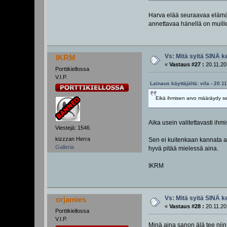
Harva elää seuraavaa elämää
annettavaa hänellä on muille
Vs: Mitä syitä SINÄ k
IKRM
«
Vastaus #27 :
20.11.20
Porttikiellossa
V.I.P.
Lainaus käyttäjältä: vila - 20.1
Eikä ihmisen arvo määräydy se
Aika usein valitettavasti ih
Viestejä: 1546
kizzzan Herra
Sen ei kuitenkaan kannata an
Galleria
hyvä pitää mielessä aina.
IKRM
Vs: Mitä syitä SINÄ k
orjamies
«
Vastaus #28 :
20.11.20
Porttikiellossa
V.I.P.
Minä aina sanon älä tee nii