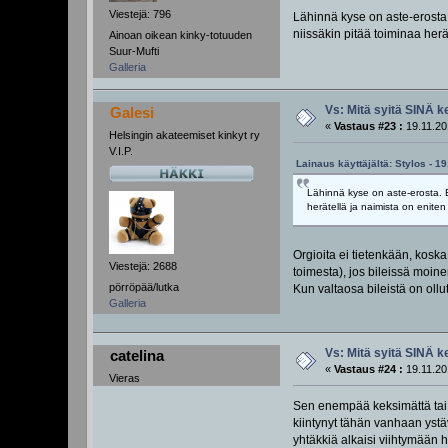
Viestejä: 796
Lähinnä kyse on aste-erosta. E
niissäkin pitää toiminaa herä
Ainoan oikean kinky-totuuden
Suur-Mufti
Galleria
Vs: Mitä syitä SINÄ k
Galesi
«
Vastaus #23 :
19.11.20
Helsingin akateemiset kinkyt ry
V.I.P.
Lainaus käyttäjältä: Stylos - 1
Lähinnä kyse on aste-erosta. Eiv
herätellä ja naimista on eniten
Orgioita ei tietenkään, kosk
Viestejä: 2688
toimesta), jos bileissä moi
pörröpää/lutka
Kun valtaosa bileistä on ollu
Galleria
Vs: Mitä syitä SINÄ k
catelina
«
Vastaus #24 :
19.11.20
Vieras
Sen enempää keksimättä tai m
kiintynyt tähän vanhaan ystä
yhtäkkiä alkaisi viihtymään 