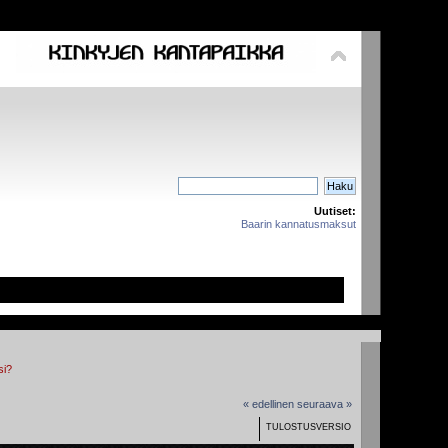
Uutiset:
Baarin kannatusmaksut
si?
« edellinen
seuraava »
TULOSTUSVERSIO