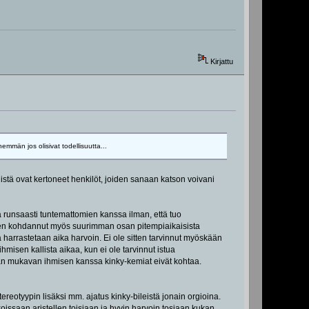
Kirjattu
nemmän jos olisivat todellisuutta...
niistä ovat kertoneet henkilöt, joiden sanaan katson voivani
ä runsaasti tuntemattomien kanssa ilman, että tuo
olen kohdannut myös suurimman osan pitempiaikaisista
harrastetaan aika harvoin. Ei ole sitten tarvinnut myöskään
sen kallista aikaa, kun ei ole tarvinnut istua
 mukavan ihmisen kanssa kinky-kemiat eivät kohtaa.
eotyypin lisäksi mm. ajatus kinky-bileistä jonain orgioina.
koissaan aristellen toisiaan ja hyvin harvoin tosiaan kukan