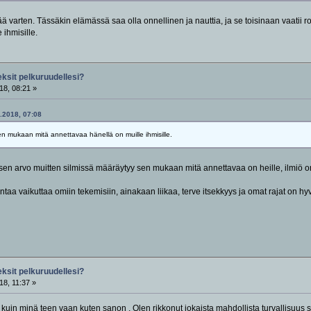
 varten. Tässäkin elämässä saa olla onnellinen ja nauttia, ja se toisinaan vaatii
 ihmisille.
eksit pelkuruudellesi?
18, 08:21 »
1.2018, 07:08
n mukaan mitä annettavaa hänellä on muille ihmisille.
misen arvo muitten silmissä määräytyy sen mukaan mitä annettavaa on heille, ilmiö 
taa vaikuttaa omiin tekemisiin, ainakaan liikaa, terve itsekkyys ja omat rajat on hy
eksit pelkuruudellesi?
18, 11:37 »
n kuin minä teen vaan kuten sanon . Olen rikkonut jokaista mahdollista turvallisu