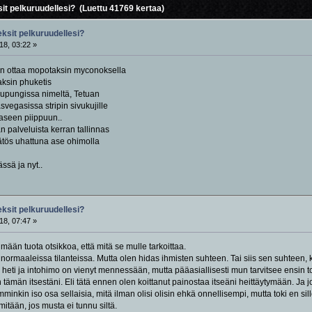
it pelkuruudellesi? (Luettu 41769 kertaa)
eksit pelkuruudellesi?
18, 03:22 »
n ottaa mopotaksin myconoksella
aksin phuketis
aupungissa nimeltä, Tetuan
svegasissa stripin sivukujille
 aseen piippuun..
n palveluista kerran tallinnas
äätös uhattuna ase ohimolla
ässä ja nyt..
eksit pelkuruudellesi?
18, 07:47 »
ään tuota otsikkoa, että mitä se mulle tarkoittaa.
normaaleissa tilanteissa. Mutta olen hidas ihmisten suhteen. Tai siis sen suhteen, k
eti ja intohimo on vienyt mennessään, mutta pääasiallisesti mun tarvitsee ensin t
n tämän itsestäni. Eli tätä ennen olen koittanut painostaa itseäni heittäytymään. Ja 
kin iso osa sellaisia, mitä ilman olisi olisin ehkä onnellisempi, mutta toki en sill
tään, jos musta ei tunnu siltä.