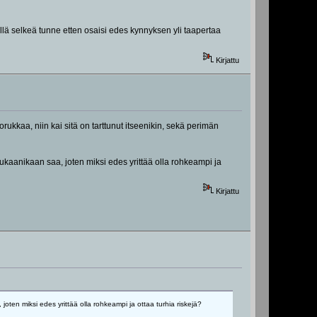
kyllä selkeä tunne etten osaisi edes kynnyksen yli taapertaa
Kirjattu
kkaa, niin kai sitä on tarttunut itseenikin, sekä perimän
mukaanikaan saa, joten miksi edes yrittää olla rohkeampi ja
Kirjattu
oten miksi edes yrittää olla rohkeampi ja ottaa turhia riskejä?