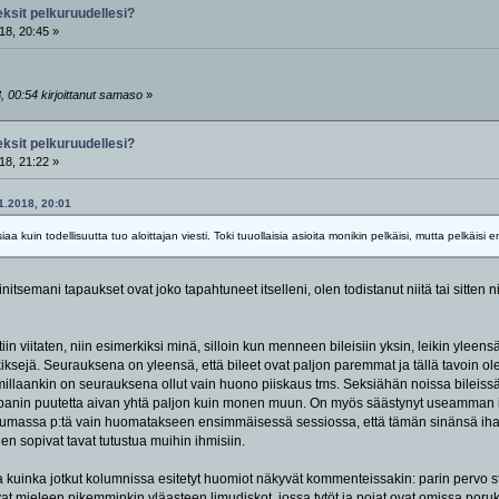
eksit pelkuruudellesi?
18, 20:45 »
, 00:54 kirjoittanut samaso
»
eksit pelkuruudellesi?
18, 21:22 »
11.2018, 20:01
a kuin todellisuutta tuo aloittajan viesti. Toki tuuollaisia asioita monikin pelkäisi, mutta pelkäisi e
itsemani tapaukset ovat joko tapahtuneet itselleni, olen todistanut niitä tai sitten 
 viitaten, niin esimerkiksi minä, silloin kun menneen bileisiin yksin, leikin yleens
iksejä. Seurauksena on yleensä, että bileet ovat paljon paremmat ja tällä tavoin 
illaankin on seurauksena ollut vain huono piiskaus tms. Seksiähän noissa bileissä 
panin puutetta aivan yhtä paljon kuin monen muun. On myös säästynyt useamman ihmi
massa p:tä vain huomatakseen ensimmäisessä sessiossa, että tämän sinänsä ihan
een sopivat tavat tutustua muihin ihmisiin.
kuinka jotkut kolumnissa esitetyt huomiot näkyvät kommenteissakin: parin pervo ster
vat mieleen pikemminkin yläasteen limudiskot, jossa tytöt ja pojat ovat omissa poru