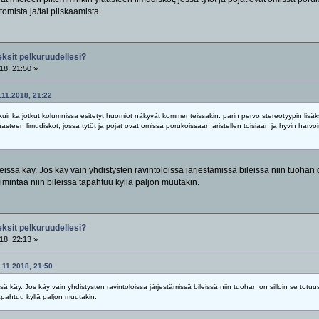
omista ja/tai piiskaamista.
eksit pelkuruudellesi?
18, 21:50 »
9.11.2018, 21:22
inka jotkut kolumnissa esitetyt huomiot näkyvät kommenteissakin: parin pervo stereotyypin lisäksi 
steen limudiskot, jossa tytöt ja pojat ovat omissa porukoissaan aristellen toisiaan ja hyvin harvo
eissä käy. Jos käy vain yhdistysten ravintoloissa järjestämissä bileissä niin tuohan o
imintaa niin bileissä tapahtuu kyllä paljon muutakin.
eksit pelkuruudellesi?
18, 22:13 »
9.11.2018, 21:50
ssä käy. Jos käy vain yhdistysten ravintoloissa järjestämissä bileissä niin tuohan on silloin se totuus
apahtuu kyllä paljon muutakin.