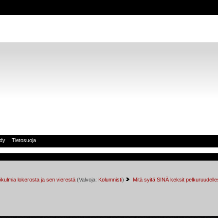
idy
Tietosuoja
kulmia lokerosta ja sen vierestä
(Valvoja:
Kolumnisti
)
Mitä syitä SINÄ keksit pelkuruudelle