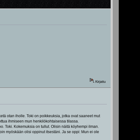
Kirjattu
etä otan iholle. Toki on poikkeuksia, jotka ovat saaneet mut
ottua ihmiseen mun henkilökohtaisessa tilassa.
joo. Toki. Kokemuksia on tullut. Olisin näitä köyhempi ilman.
oin myöskään olisi oppinut itsestäni. Ja se oppi: Mun ei ole