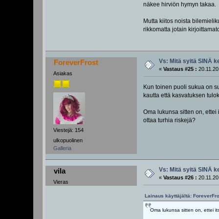
näkee hirviön hymyn takaa.
Mutta kiitos noista bilemieli
rikkomatta jotain kirjoittama
Vs: Mitä syitä SINÄ k
ForeverFrost
«
Vastaus #25 :
20.11.20
Asiakas
Kun toinen puoli sukua on su
kautta että kasvatuksen tulok
Oma lukunsa sitten on, ettei
ottaa turhia riskejä?
Viestejä: 154
ulkopuolinen
Galleria
Vs: Mitä syitä SINÄ k
vila
«
Vastaus #26 :
20.11.20
Vieras
Lainaus käyttäjältä: ForeverFro
Oma lukunsa sitten on, ettei it