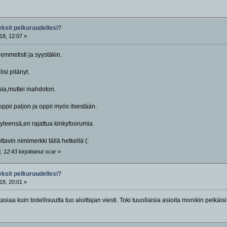
eksit pelkuruudellesi?
18, 12:07 »
emmetisti ja syystäkin.
isi pitänyt.
sia,muttei mahdoton.
pii paljon ja oppii myös itsestään.
yleensä,en rajattua kinkyfoorumia.
ttavin nimimerkki tällä hetkellä (:
 12:43 kirjoittanut scar
»
eksit pelkuruudellesi?
18, 20:01 »
iaa kuin todellisuutta tuo aloittajan viesti. Toki tuuollaisia asioita monikin pelkäisi