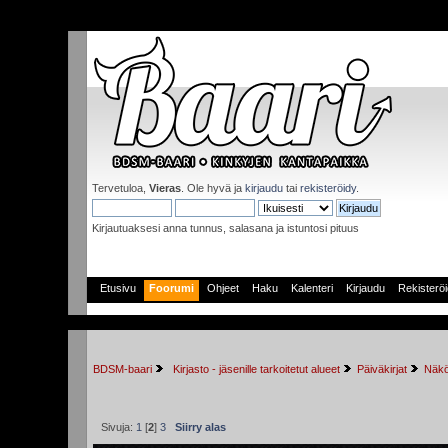
Tervetuloa,
Vieras
. Ole hyvä ja
kirjaudu
tai
rekisteröidy
.
Kirjautuaksesi anna tunnus, salasana ja istuntosi pituus
Etusivu
Foorumi
Ohjeet
Haku
Kalenteri
Kirjaudu
Rekisterö
BDSM-baari
 Kirjasto - jäsenille tarkoitetut alueet
Päiväkirjat
Näkö
Sivuja:
1
[
2
]
3
Siirry alas