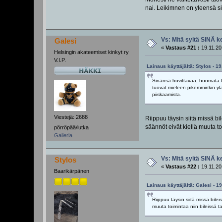
nai. Leikimnen on yleensä sit
Vs: Mitä syitä SINÄ k
Galesi
«
Vastaus #21 :
19.11.20
Helsingin akateemiset kinkyt ry
V.I.P.
Lainaus käyttäjältä: Stylos - 1
Sinänsä huvittavaa, huomata ku
tuovat mieleen pikemminkin yläa
piiskaamista.
Viestejä: 2688
Riippuu täysin siitä missä bil
säännöt eivät kiellä muuta to
pörröpää/lutka
Galleria
Vs: Mitä syitä SINÄ k
Stylos
«
Vastaus #22 :
19.11.20
Baarikärpänen
Lainaus käyttäjältä: Galesi - 1
Riippuu täysin siitä missä bilei
muuta toimintaa niin bileissä t