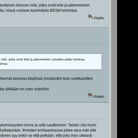
ottaisiin kieroon niitä, jotka eivät leiki ja pikemminkin
alta, niissä voidaan kauhistella BDSM toimintaa.
Kirjattu
niitä, jotka eivät leiki ja pikemminkin niissäkin pitää toiminaa
intaa.
at yleensä kovassa käytössä (muidenkin kuin runkkareitten
ka siltikään en usko orgioihin.
Kirjattu
yksinäisyyden tunne ja siitä nauttiminen. Taidan olla hyvin
 hylkäämään. Ihmisten kohtaamisessa piilee aina riski että
inen syy onkin se että pelkään, että joku ihan oikeasti