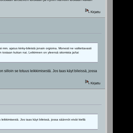
Kirjattu
mm. ajatus kinky-bileistä jonain orgioina. Monesti ne valitettavasti
in tosiaan kukan nai. Leikimnen on yleensä sitomista ja/tai
n silloin se totuus leikkimisestä. Jos taas käyt bileissä, jossa
Kirjattu
 leikkimisestä. Jos taas käyt bileissä, jossa säännöt eivät kiellä