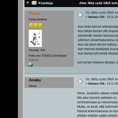
Kirjoittaja
Aihe: Mitä syitä SINÄ keks
Vs: Mitä syitä SINÄ k
Pulse
«
Vastaus #15 :
19.11.20
Kanta-asiakas
-kun ekan kerran elämässää
-kun tokan kerran otti mopot
-päiväretki naisen kanssa k
-yöllinen viinanhakureissu la
-kun sai ekan kerran katsoa
-kun meinas kieltäytyä huora
Viestejä: 444
-kun kerran piti tehdä tilinp
Pulse est 7\3\2011 bdsmbaari
Galleria
noi nyt tuli mieleen tänään, t
Vs: Mitä syitä SINÄ k
Ansku
«
Vastaus #16 :
19.11.20
Vieras
Hmm. Joutuikin oikeen miettim
Mä aika harvoin pelkään ns. 
rentoutumaan ja nauramaan h
Mutta, se kesti, että hahmoti
Näissä kokemuksissa on kummin
yhtään mikään pakko tehdä mi