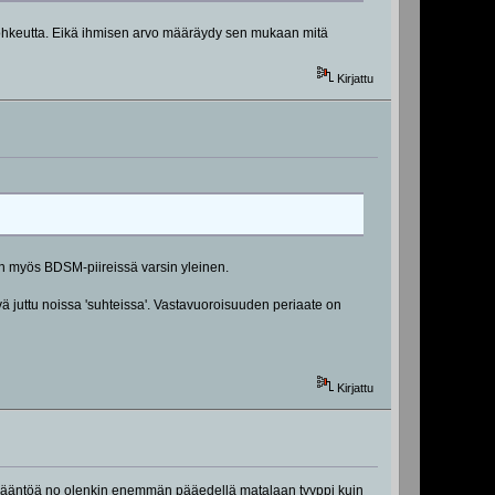
 rohkeutta. Eikä ihmisen arvo määräydy sen mukaan mitä
Kirjattu
on myös BDSM-piireissä varsin yleinen.
vä juttu noissa 'suhteissa'. Vastavuoroisuuden periaate on
Kirjattu
us sääntöä no olenkin enemmän pääedellä matalaan tyyppi kuin