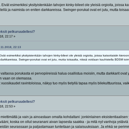
ivät esimerkiksi yksityistenkään tahojen kinky-bileet ole yleisiä orgioita, joissa kats
tellä ja naimista on eniten darkkareissa. Swinger-porukat ovat eri jutu, mutta toisa
eksit pelkuruudellesi?
18, 22:17 »
9.11.2018, 22:13
ät esimerkiksi yksityistenkään tahojen kinky-bileet ole yleisiä orgioita, joissa katsottaisiin kieroon 
 darkkareissa. Swinger-porukat ovat eri jutu, mutta toisaalta, niissä voidaan kauhistella BDSM toim
a valtaosa porukasta ei pervopiireissä halua osallistua moisiin, mutta darkkarit ov
nen vaan on olemassa.
t vuosikaudet ravintoloissa, näkyy tuo myös tietyllä tapaa myös bilekulttuurissa, vaik
eksit pelkuruudellesi?
18, 22:53 »
iettimättä ja vain ja ainoastaan omalta kohdaltani: jonkinlainen eksistentiaalisen 
vääni, koska on ollut seuranani aivan lapsesta saakka - ja mitä nyt vanhoja ystäviä
heidän seurassaan ja paljastamaan tunteitaan ja salaisuuksiaan. Ja ehkä se perimmä