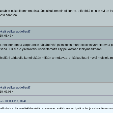
kuva/bile-etikettikommenteista. Jos aikaisemmin oli tunne, että ehkä ei, niin nyt on 
tonta sääntöä.
eksit pelkuruudellesi?
18, 03:49 »
unnilleen omaa varjoaankin säikähtävää ja kaikesta mahdollisesta varoittelevaa poru
sena. Eli ei tuo ylivarovaisuus välttämättä liity pelkästään kinkymaailmaan.
 itselläni taida olla kenellekään mitään annettavaa, enkä kuoltuani hyviä muistoja 
eksit pelkuruudellesi?
18, 07:08 »
st - 20.11.2018, 03:49
selläni taida olla kenellekään mitään annettavaa, enkä kuoltuani hyviä muistoja mukaanikaan saa, j