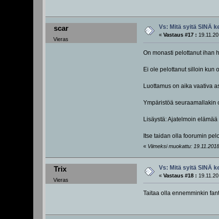
Vs: Mitä syitä SINÄ k
scar
«
Vastaus #17 :
19.11.20
Vieras
On monasti pelottanut ihan h
Ei ole pelottanut silloin kun ol
Luottamus on aika vaativa a
Ympäristöä seuraamallakin op
Lisäystä: Ajatelmoin elämää 
Itse taidan olla foorumin pelo
«
Viimeksi muokattu: 19.11.2018,
Vs: Mitä syitä SINÄ k
Trix
«
Vastaus #18 :
19.11.20
Vieras
Taitaa olla ennemminkin fantas