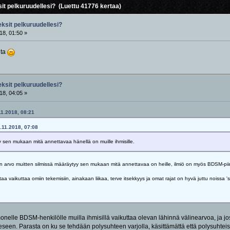
it pelkuruudellesi? (Luettu 41776 kertaa)
eksit pelkuruudellesi?
18, 01:50 »
ita
eksit pelkuruudellesi?
18, 04:05 »
11.2018, 08:21
0.11.2018, 07:08
 sen mukaan mitä annettavaa hänellä on muille ihmisille.
sen arvo muitten silmissä määräytyy sen mukaan mitä annettavaa on heille, ilmiö on myös BDSM-piir
a vaikuttaa omiin tekemisiin, ainakaan liikaa, terve itsekkyys ja omat rajat on hyvä juttu noissa 
monelle BDSM-henkilölle muilla ihmisillä vaikuttaa olevan lähinnä välinearvoa, ja
seen. Parasta on ku se tehdään polysuhteen varjolla, käsittämättä että polysuhteissa