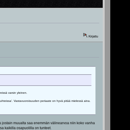
Kirjattu
eissä varsin yleinen.
'suhteissa'. Vastavuoroisuuden periaate on hyvä pitää mielessä aina.
 jos jostain muualta saa enemmän välinearvoa niin koko vanha
 kaikilla osapuolilla on tunteet.