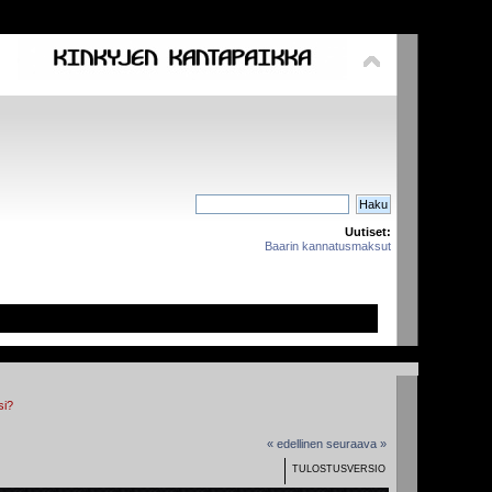
Uutiset:
Baarin kannatusmaksut
si?
« edellinen
seuraava »
TULOSTUSVERSIO