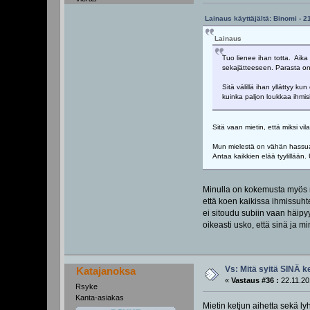
Lainaus käyttäjältä: Binomi - 2
Lainaus
Tuo lienee ihan totta. Aika
sekajätteeseen. Parasta on 
Sitä välillä ihan yllättyy k
kuinka paljon loukkaa ihmi
Sitä vaan mietin, että miksi v
Mun mielestä on vähän hassua l
Antaa kaikkien elää tyylillään.
Minulla on kokemusta myös m
että koen kaikissa ihmissuht
ei sitoudu subiin vaan häipy
oikeasti usko, että sinä ja m
Vs: Mitä syitä SINÄ k
Katajanoksa
«
Vastaus #36 :
22.11.20
Rsyke
Kanta-asiakas
Mietin ketjun aihetta sekä ly