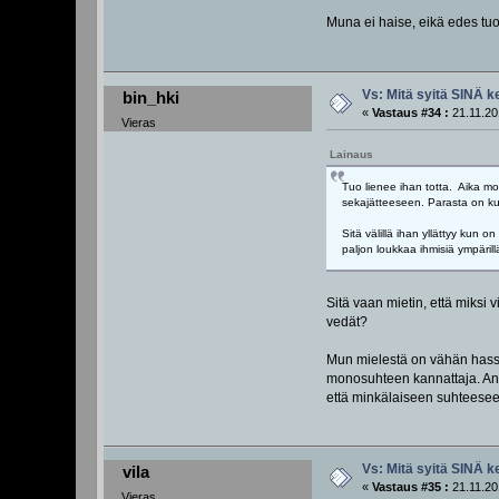
Muna ei haise, eikä edes tuo
Vs: Mitä syitä SINÄ k
bin_hki
«
Vastaus #34 :
21.11.20
Vieras
Lainaus
Tuo lienee ihan totta. Aika mo
sekajätteeseen. Parasta on ku 
Sitä välillä ihan yllättyy kun 
paljon loukkaa ihmisiä ympäri
Sitä vaan mietin, että miksi
vedät?
Mun mielestä on vähän hassua
monosuhteen kannattaja. Antaa
että minkälaiseen suhteesee
Vs: Mitä syitä SINÄ k
vila
«
Vastaus #35 :
21.11.20
Vieras