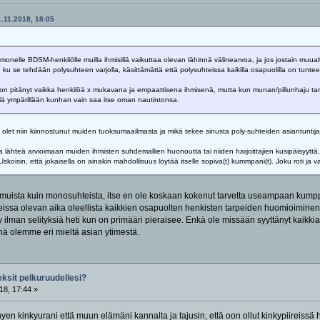
1.11.2018, 18:05
 monelle BDSM-henkilölle muilla ihmisillä vaikuttaa olevan lähinnä välinearvoa, ja jos jostain m
ku se tehdään polysuhteen varjolla, käsittämättä että polysuhteissa kaikilla osapuolilla on tuntee
un on pitänyt vaikka henkilöä x mukavana ja empaattisena ihmisenä, mutta kun munan/pillunhaju tart
siä ympärillään kunhan vain saa itse oman nautintonsa.
ila olet niin kiinnostunut muiden tuoksumaailmasta ja mikä tekee sinusta poly-suhteiden asiantunt
ähteä arvioimaan muiden ihmisten suhdemallien huonoutta tai niiden harjoittajien kusipäisyyttä,
 Uskoisin, että jokaisella on ainakin mahdollisuus löytää itselle sopiva(t) kummpani(t). Joku roti ja
uista kuin monosuhteista, itse en ole koskaan kokenut tarvetta useampaan kumppan
eissa olevan aika oleellista kaikkien osapuolten henkisten tarpeiden huomioiminen. 
y ilman selityksiä heti kun on primääri pieraisee. Enkä ole missään syyttänyt kaikki
inä olemme eri mieltä asian ytimestä.
eksit pelkuruudellesi?
18, 17:44 »
hyen kinkyurani että muun elämäni kannalta ja tajusin, että oon ollut kinkypiireiss