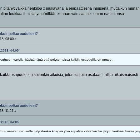
un on pitänyt vaikka henkilöä x mukavana ja empaattisena ihmisenä, mutta kun munan/
 paljon loukkaa ihmisiä ympärillään kunhan vain saa itse oman nautintonsa.
eksit pelkuruudellesi?
18, 08:00 »
1.2018, 04:05
hteen varjolla, käsittämättä että polysuhteissa kaikilla osapuolilla on tunteet.
aikki osapuolet on kuitenkin aikuisia, joten tunteita osataan hallita aikuismaisesti.
eksit pelkuruudellesi?
18, 11:27 »
1.2018, 04:05
ttuu nenään niin sieltä paljastuukin kusipää joka ei paljon välitä kuinka paljon loukkaa ihmisiä 