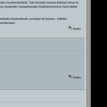
miäni luonteenpiirteitä. Toki missään muissa bileissä minun ei
näkyy muutenkin sosiaalisuuden lisääntymisenä ja myös täällä
 esteeksi keskustelulle suuntaan tai toiseen. Juttelen
luonteestani.
Kirjattu
Kirjattu