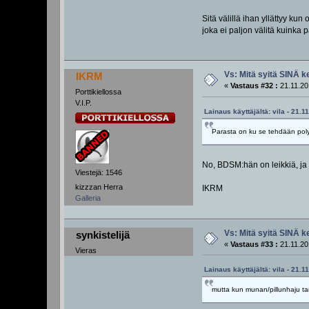
Sitä välillä ihan yllättyy k
joka ei paljon välitä kuinka
Vs: Mitä syitä SINÄ k
IKRM
«
Vastaus #32 :
21.11.20
Porttikiellossa
V.I.P.
Lainaus käyttäjältä: vila - 21.1
Parasta on ku se tehdään polysu
No, BDSM:hän on leikkiä, ja k
Viestejä: 1546
kizzzan Herra
IKRM
Galleria
Vs: Mitä syitä SINÄ k
synkistelijä
«
Vastaus #33 :
21.11.20
Vieras
Lainaus käyttäjältä: vila - 21.1
mutta kun munan/pillunhaju tar