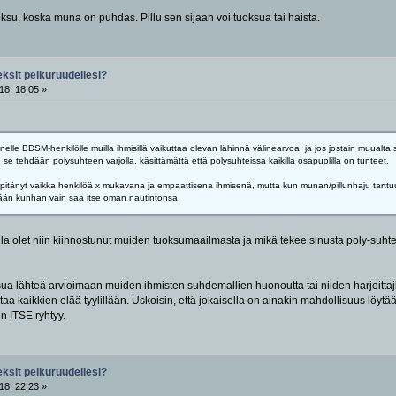
ksu, koska muna on puhdas. Pillu sen sijaan voi tuoksua tai haista.
eksit pelkuruudellesi?
18, 18:05 »
nelle BDSM-henkilölle muilla ihmisillä vaikuttaa olevan lähinnä välinearvoa, ja jos jostain muua
se tehdään polysuhteen varjolla, käsittämättä että polysuhteissa kaikilla osapuolilla on tunteet.
on pitänyt vaikka henkilöä x mukavana ja empaattisena ihmisenä, mutta kun munan/pillunhaju tarttuu
llään kunhan vain saa itse oman nautintonsa.
 vila olet niin kiinnostunut muiden tuoksumaailmasta ja mikä tekee sinusta poly-suh
 lähteä arvioimaan muiden ihmisten suhdemallien huonoutta tai niiden harjoittajien
 kaikkien elää tyylillään. Uskoisin, että jokaisella on ainakin mahdollisuus löytää i
n ITSE ryhtyy.
eksit pelkuruudellesi?
18, 22:23 »