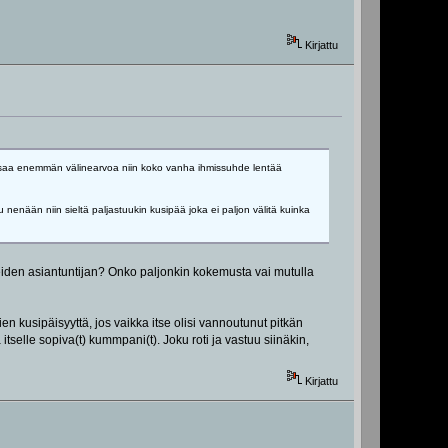
Kirjattu
lta saa enemmän välinearvoa niin koko vanha ihmissuhde lentää
 nenään niin sieltä paljastuukin kusipää joka ei paljon välitä kuinka
teiden asiantuntijan? Onko paljonkin kokemusta vai mutulla
 kusipäisyyttä, jos vaikka itse olisi vannoutunut pitkän
tselle sopiva(t) kummpani(t). Joku roti ja vastuu siinäkin,
Kirjattu