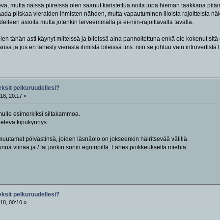
eva, mutta näissä piireissä olen saanut karistettua noita jopa hieman taakkana pitä
saada piiskaa vieraiden ihmisten nähden, mutta vapautuminen liioista rajoitteista 
edelleen asioita mutta jotenkin terveemmällä ja ei-niin-rajoittavalla tavalla.
olen tähän asti käynyt miiteissä ja bileissä aina pannoitettuna enkä ole kokenut sitä
sa ja jos en lähesty vierasta ihmistä bileissä tms. niin se johtuu vain introvertistä 
eksit pelkuruudellesi?
18, 20:17 »
ulle esimerkiksi siltakammoa.
televa kipukynnys.
utamat pölvästinsä, joiden läsnäolo on jokseenkin häiritsevää välillä.
nnä viinaa ja / tai jonkin sortin egotripillä. Lähes poikkeuksetta miehiä.
eksit pelkuruudellesi?
18, 00:10 »