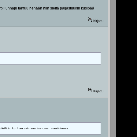
pillunhaju tarttuu nenään niin sieltä paljastuukin kusipää
Kirjattu
Kirjattu
ympärillään kunhan vain saa itse oman nautintonsa.