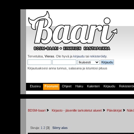
Tervetuloa,
Vieras
. Ole hyvä ja
kirjaudu
tai
rekisteröidy
.
Kirjautuaksesi anna tunnus, salasana ja istuntosi pituus
Etusivu
Foorumi
Ohjeet
Haku
Kalenteri
Kirjaudu
Rekisterö
BDSM-baari
 Kirjasto - jäsenille tarkoitetut alueet
Päiväkirjat
Näkö
Sivuja:
1
2
[
3
]
Siirry alas