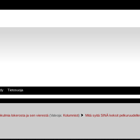
idy
Tietosuoja
kulmia lokerosta ja sen vierestä
(Valvoja:
Kolumnisti
)
Mitä syitä SINÄ keksit pelkuruudelle