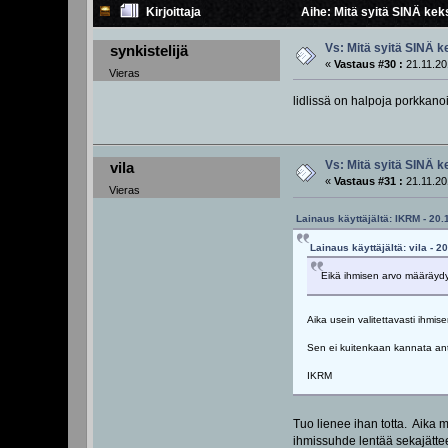
Kirjoittaja
Aihe: Mitä syitä SINÄ keks
Vs: Mitä syitä SINÄ k
synkistelijä
«
Vastaus #30 :
21.11.20
Vieras
lidlissä on halpoja porkkano
Vs: Mitä syitä SINÄ k
vila
«
Vastaus #31 :
21.11.20
Vieras
Lainaus käyttäjältä: IKRM - 20.
Lainaus käyttäjältä: vila - 2
Eikä ihmisen arvo määräydy
Aika usein valitettavasti ihmi
Sen ei kuitenkaan kannata anta
IKRM
Tuo lienee ihan totta. Aika 
ihmissuhde lentää sekajättee