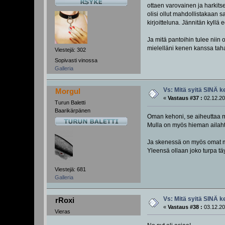
ottaen varovainen ja harkits
olisi ollut mahdollistakaan 
kirjoitteluna. Jännitän kyllä 
Ja mitä pantoihin tulee niin 
mielelläni kenen kanssa tahan
Viestejä: 302
Sopivasti vinossa
Galleria
Vs: Mitä syitä SINÄ k
Morgul
«
Vastaus #37 :
02.12.20
Turun Baletti
Baarikärpänen
Oman kehoni, se aiheuttaa m
Mulla on myös hieman ailah
Ja skenessä on myös omat mu
Yleensä ollaan joko turpa täy
Viestejä: 681
Galleria
Vs: Mitä syitä SINÄ k
rRoxi
«
Vastaus #38 :
03.12.20
Vieras