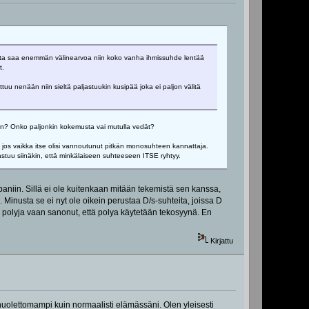
uualta saa enemmän välinearvoa niin koko vanha ihmissuhde lentää
t.
tuu nenään niin sieltä paljastuukin kusipää joka ei paljon välitä
ijan? Onko paljonkin kokemusta vai mutulla vedät?
 jos vaikka itse olisi vannoutunut pitkän monosuhteen kannattaja.
 vastuu siinäkin, että minkälaiseen suhteeseen ITSE ryhtyy.
iin. Sillä ei ole kuitenkaan mitään tekemistä sen kanssa,
Minusta se ei nyt ole oikein perustaa D/s-suhteita, joissa D
a polyja vaan sanonut, että polya käytetään tekosyynä. En
Kirjattu
ä huolettomampi kuin normaalisti elämässäni. Olen yleisesti