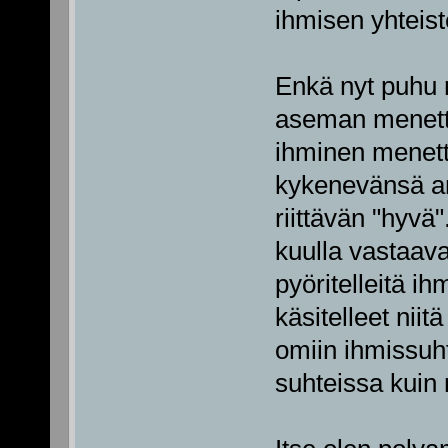
ihmisen yhteis
Enkä nyt puhu
aseman menettä
ihminen menett
kykenevänsä an
riittävän "hyvä"
kuulla vastaavan
pyöritelleitä ihm
käsitelleet niit
omiin ihmissuh
suhteissa kui