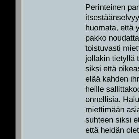
Perinteinen par
itsestäänselvyy
huomata, että y
pakko noudatta
toistuvasti mi
jollakin tietyllä
siksi että oikea
elää kahden ih
heille sallitt
onnellisia. Hal
miettimään as
suhteen siksi et
että heidän ole