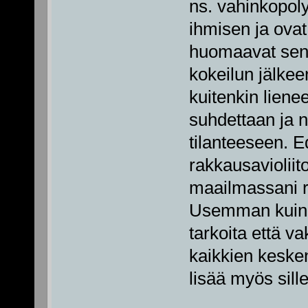
ns. vahinkopoly
ihmisen ja ovat
huomaavat sen s
kokeilun jälkee
kuitenkin liene
suhdettaan ja 
tilanteeseen. E
rakkausavioliit
maailmassani r
Usemman kuin 
tarkoita että v
kaikkien kesken
lisää myös sille