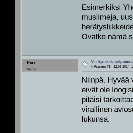
Esimerkiksi Yh
muslimeja, uus
herätysliikkeide
Ovatko nämä si
Vs: Ajatuksia polyamori
Fixx
«
Vastaus #8 :
12.03.2014, 1
Vieras
Niinpä. Hyvää v
eivät ole loogi
pitäisi tarkoitt
virallinen avio
lukunsa.