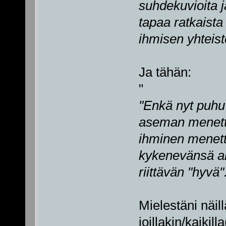
suhdekuvioita 
tapaa ratkaista
ihmisen yhteist
Ja tähän:
"
"Enkä nyt puh
aseman menettä
ihminen menett
kykenevänsä an
riittävän "hyvä"
Mielestäni näil
joillakin/kaikil