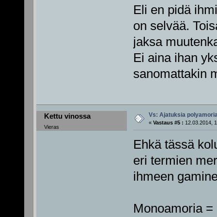
Eli en pidä ih
on selvää. Tois
jaksa muutenkaa
Ei aina ihan yks
sanomattakin m
Vs: Ajatuksia polyamori
Kettu vinossa
«
Vastaus #5 :
12.03.2014, 1
Vieras
Ehkä tässä kol
eri termien merk
ihmeen gaminen
Monoamoria = r