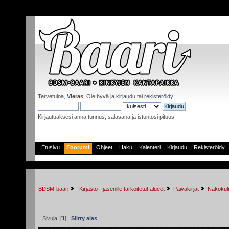
Tervetuloa,
Vieras
. Ole hyvä ja
kirjaudu
tai
rekisteröidy
.
Kirjautuaksesi anna tunnus, salasana ja istuntosi pituus
Etusivu
Foorumi
Ohjeet
Haku
Kalenteri
Kirjaudu
Rekisteröidy
BDSM-baari
 Kirjasto - jäsenille tarkoitetut alueet
Päiväkirjat
Näkökulm
Sivuja: [
1
]
Siirry alas