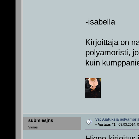
-isabella
Kirjoittaja on 
polyamoristi, j
kuin kumppani
Vs: Ajatuksia polyamori
submiesjns
«
Vastaus #1 :
09.03.2014, 0
Vieras
Hieno kirjoitus 