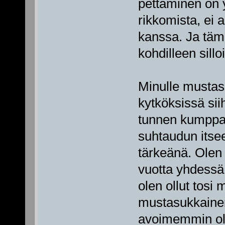
pettäminen on y
rikkomista, ei 
kanssa. Ja tämä
kohdilleen sill
Minulle mustas
kytköksissä sii
tunnen kumppan
suhtaudun itsee
tärkeänä. Olen
vuotta yhdessä
olen ollut tosi
mustasukkainen
avoimemmin o