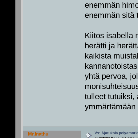
enemmän himoa
enemmän sitä tu
Kiitos isabella 
herätti ja herät
kaikista muista
kannanotoistasi
yhtä pervoa, jo
monisuhteisuus
tulleet tutuiksi
ymmärtämään o
Vs: Ajatuksia polyamori
Mr.Inathu
«
Vastaus #3 :
12.03.2014, 1