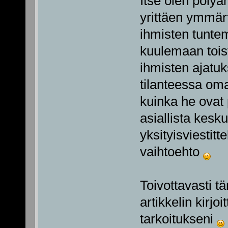
Itse olen poly
yrittäen ymmärt
ihmisten tuntem
kuulemaan tois
ihmisten ajatuk
tilanteessa oma
kuinka he ovat 
asiallista kesku
yksityisviestit
vaihtoehto
Toivottavasti t
artikkelin kirjo
tarkoitukseni