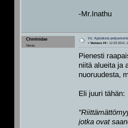
-Mr.Inathu
Vs: Ajatuksia polyamori
Chmlnidae
«
Vastaus #4 :
12.03.2014, 1
Vieras
Pienesti raapai
niitä alueita ja
nuoruudesta, mie
Eli juuri tähän:
"Riittämättömy
jotka ovat saan