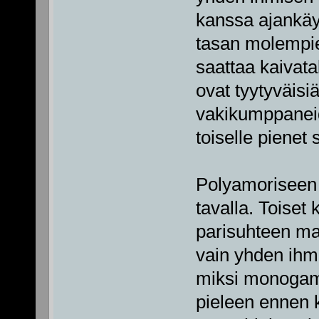
kanssa ajankäyt
tasan molempi
saattaa kaivat
ovat tyytyväisi
vakikumppaneide
toiselle pienet 
Polyamoriseen 
tavalla. Toiset 
parisuhteen mal
vain yhden ihm
miksi monogami
pieleen ennen k