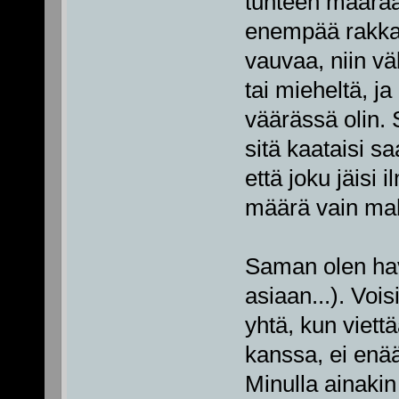
tunteen määrää
enempää rakkaut
vauvaa, niin vä
tai mieheltä, ja
väärässä olin. S
sitä kaataisi sa
että joku jäisi 
määrä vain mah
Saman olen ha
asiaan...). Vois
yhtä, kun viett
kanssa, ei enää
Minulla ainakin