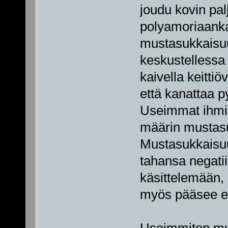
joudu kovin pal
polyamoriaankaa
mustasukkaisuu
keskustellessa
kaivella keittiö
että kanattaa p
Useimmat ihmis
määrin mustas
Mustasukkaisuu
tahansa negatii
käsittelemään, 
myös pääsee e
Useimmiten mus