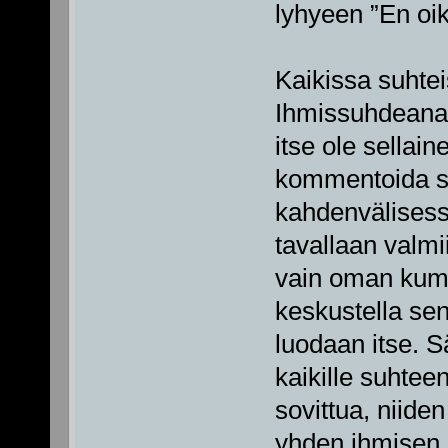
lyhyeen ”En oi
Kaikissa suhte
Ihmissuhdeanark
itse ole sellain
kommentoida s
kahdenvälises
tavallaan valmi
vain oman kump
keskustella se
luodaan itse. S
kaikille suhteen
sovittua, niiden
yhden ihmisen 