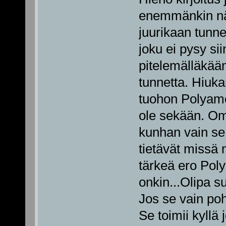
enemmänkin näi
juurikaan tunn
joku ei pysy sii
pitelemälläkään
tunnetta. Hiuka
tuohon Polyamor
ole sekään. Oma
kunhan vain se 
tietävät missä
tärkeä ero Poly
onkin...Olipa 
Jos se vain poh
Se toimii kyllä j