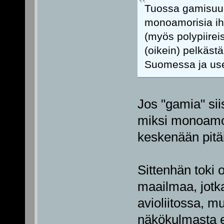
Tuossa gamisuude
monoamorisia ih
(myös polypiirei
(oikein) pelkäst
Suomessa ja use
Jos "gamia" siis
miksi monoamori
keskenään pitäi
Sittenhän toki 
maailmaa, jotk
avioliitossa, mu
näkökulmasta ei