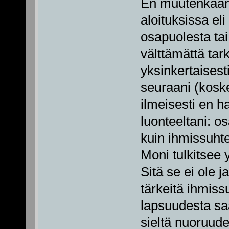
En muutenkaan 
aloituksissa eli 
osapuolesta tai
välttämättä tark
yksinkertaisest
seuraani (koske
ilmeisesti en h
luonteeltani: 
kuin ihmissuhte
Moni tulkitsee 
Sitä se ei ole j
tärkeitä ihmissu
lapsuudesta saa
sieltä nuoruude