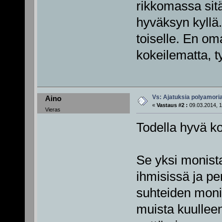
rikkomassa sitä
hyväksyn kyllä.
toiselle. En oma
kokeilematta, 
Vs: Ajatuksia polyamori
Aino
«
Vastaus #2 :
09.03.2014, 1
Vieras
Todella hyvä k
Se yksi monista
ihmisissä ja pe
suhteiden mon
muista kuullee