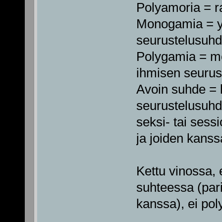
Polyamoria = r
Monogamia = y
seurustelusuhd
Polygamia = m
ihmisen seurus
Avoin suhde =
seurustelusuhde
seksi- tai sessi
ja joiden kanss
Kettu vinossa, 
suhteessa (pari
kanssa), ei pol