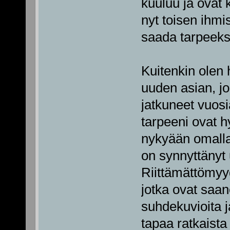
kuuluu ja ovat 
nyt toisen ihmi
saada tarpeek
Kuitenkin ole
uuden asian, jo
jatkuneet vuosi
tarpeeni ovat h
nykyään omalla 
on synnyttänyt
Riittämättömyy
jotka ovat saan
suhdekuvioita 
tapaa ratkaista