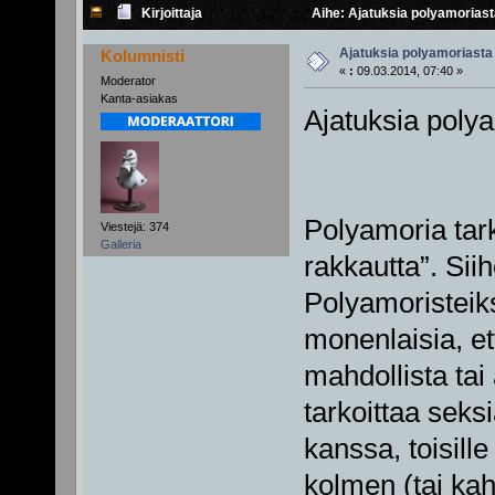
Kirjoittaja
Aihe: Ajatuksia polyamoriast
Ajatuksia polyamoriasta
Kolumnisti
«
:
09.03.2014, 07:40 »
Moderator
Kanta-asiakas
Ajatuksia poly
Polyamoria tark
Viestejä: 374
Galleria
rakkautta”. Siih
Polyamoristeiks
monenlaisia, et
mahdollista tai
tarkoittaa sek
kanssa, toisille 
kolmen (tai ka