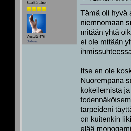
Baarikärpänen
Tämä oli hyvä a
niemnomaan suva
mitään yhtä oik
Viestejä: 576
ei ole mitään y
Galleria
ihmissuhteessa
Itse en ole ko
Nuorempana se 
kokeilemista ja
todennäköisem
tarpeideni täyt
on kuitenkin li
elää monogamis