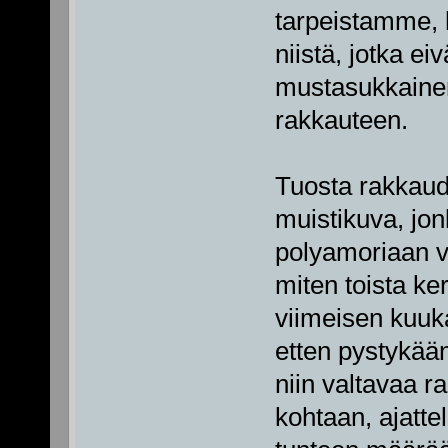
tarpeistamme,
niistä, jotka e
mustasukkainen
rakkauteen.
Tuosta rakkaud
muistikuva, jon
polyamoriaan va
miten toista ke
viimeisen kuuk
etten pystykää
niin valtavaa r
kohtaan, ajattel