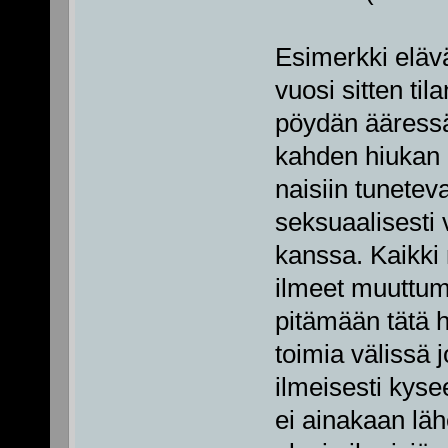
Esimerkki eläv
vuosi sitten ti
pöydän ääress
kahden hiukan 
naisiin tunetev
seksuaalisesti 
kanssa. Kaikki 
ilmeet muuttum
pitämään tätä hi
toimia välissä 
ilmeisesti kysee
ei ainakaan läh