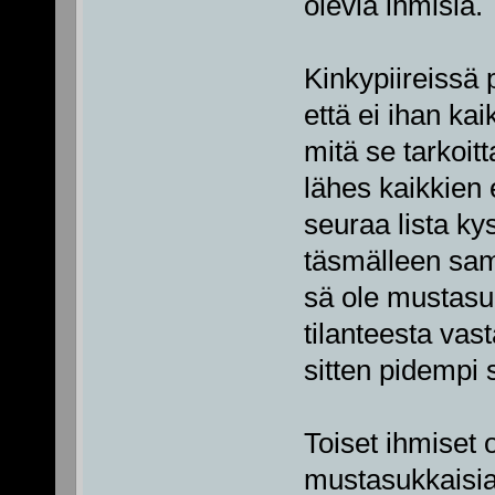
olevia ihmisiä.
Kinkypiireissä
että ei ihan kai
mitä se tarkoit
lähes kaikkien
seuraa lista ky
täsmälleen sam
sä ole mustasu
tilanteesta vas
sitten pidempi s
Toiset ihmiset
mustasukkaisia 