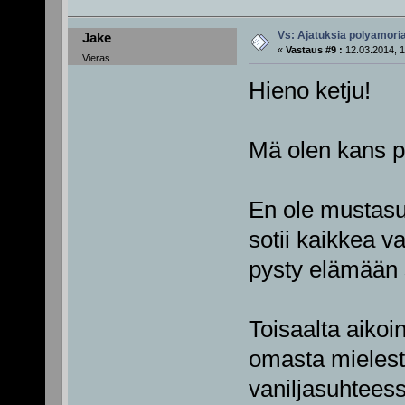
Vs: Ajatuksia polyamori
Jake
«
Vastaus #9 :
12.03.2014, 1
Vieras
Hieno ketju!
Mä olen kans pa
En ole mustasu
sotii kaikkea v
pysty elämään 
Toisaalta aikoin
omasta mielest
vaniljasuhtees