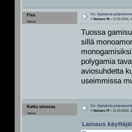
Vs: Ajatuksia polyamori
Fixx
«
Vastaus #6 :
12.03.2014, 1
Vieras
Tuossa gamisuu
sillä monoamori
monogamisiksi 
polygamia tavat
aviosuhdetta k
useimmissa mui
Vs: Ajatuksia polyamori
Kettu vinossa
«
Vastaus #7 :
12.03.2014, 1
Vieras
Lainaus käyttäjäl