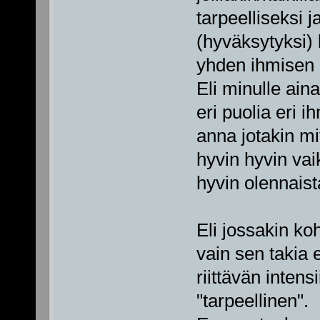
tarpeelliseksi j
(hyväksytyksi
yhden ihmisen
Eli minulle aina
eri puolia eri i
anna jotakin mi
hyvin hyvin vai
hyvin olennaist
Eli jossakin ko
vain sen takia 
riittävän intens
"tarpeellinen".