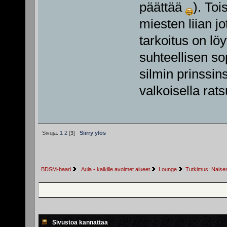
päättää
). To
miesten liian 
tarkoitus on löy
suhteellisen so
silmin prinssin
valkoisella rat
Sivuja:
1
2
[
3
]
Siirry ylös
BDSM-baari
 Aula - kaikille avoimet alueet
Lounge
Tutkimus: Naisen 
Sivustoa kannattaa