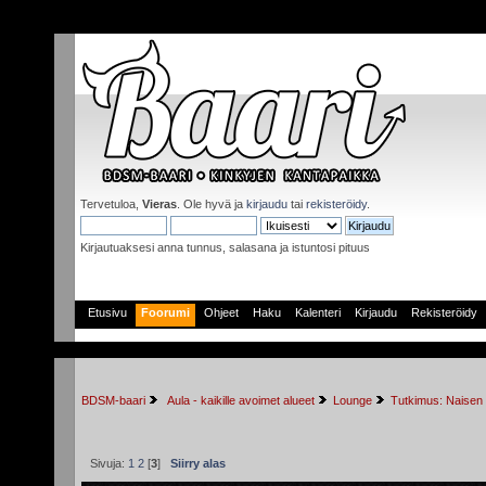
Tervetuloa,
Vieras
. Ole hyvä ja
kirjaudu
tai
rekisteröidy
.
Kirjautuaksesi anna tunnus, salasana ja istuntosi pituus
Etusivu
Foorumi
Ohjeet
Haku
Kalenteri
Kirjaudu
Rekisteröidy
BDSM-baari
 Aula - kaikille avoimet alueet
Lounge
Tutkimus: Naisen a
Sivuja:
1
2
[
3
]
Siirry alas