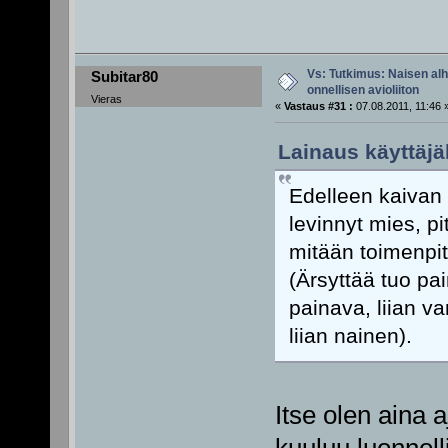
Vs: Tutkimus: Naisen alh
Subitar80
onnellisen avioliiton
Vieras
«
Vastaus #31 :
07.08.2011, 11:46 
Lainaus käyttäjä
Edelleen kaivan
levinnyt mies, p
mitään toimenpit
(Ärsyttää tuo pa
painava, liian va
liian nainen).
Itse olen aina a