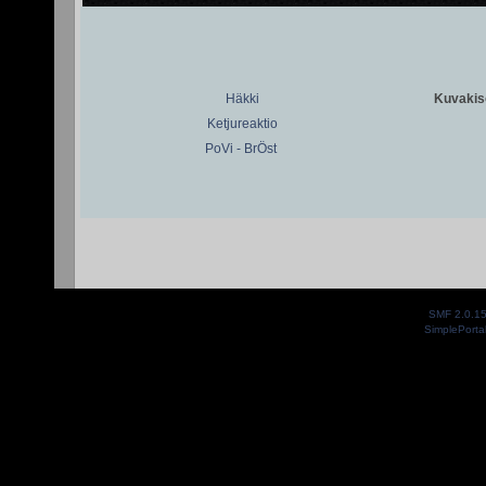
Häkki
Kuvakiso
Ketjureaktio
PoVi - BrÖst
SMF 2.0.1
SimplePorta