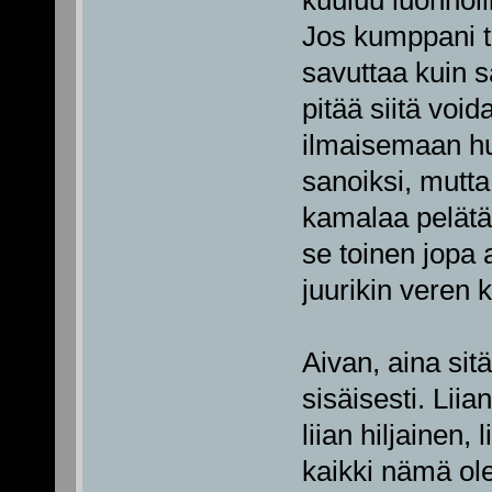
kuuluu luonnoll
Jos kumppani ta
savuttaa kuin s
pitää siitä voi
ilmaisemaan hu
sanoiksi, mutta
kamalaa pelätä
se toinen jopa 
juurikin veren
Aivan, aina sitä
sisäisesti. Liian
liian hiljainen, 
kaikki nämä ole