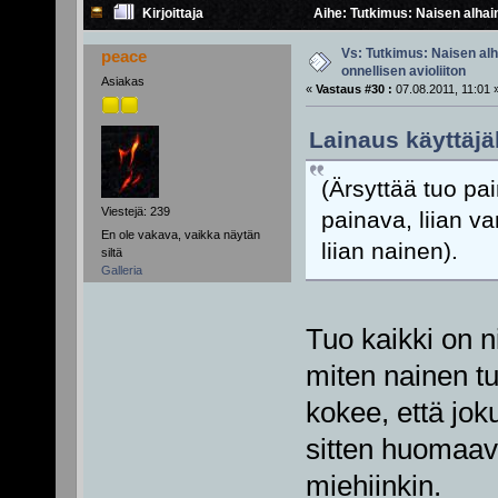
Kirjoittaja
Aihe: Tutkimus: Naisen alhain
Vs: Tutkimus: Naisen alh
peace
onnellisen avioliiton
Asiakas
«
Vastaus #30 :
07.08.2011, 11:01 
Lainaus käyttäjä
(Ärsyttää tuo pa
Viestejä: 239
painava, liian va
En ole vakava, vaikka näytän
liian nainen).
siltä
Galleria
Tuo kaikki on n
miten nainen tu
kokee, että jok
sitten huomaava
miehiinkin.