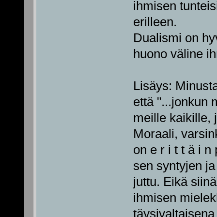
ihmisen tunteisi
erilleen.
Dualismi on hyv
huono väline 
Lisäys: Minust
että "...jonkun
meille kaikille, 
Moraali, varsin
on e r i t t ä i
sen syntyjen ja
juttu. Eikä siin
ihmisen mielek
täysivaltaisena