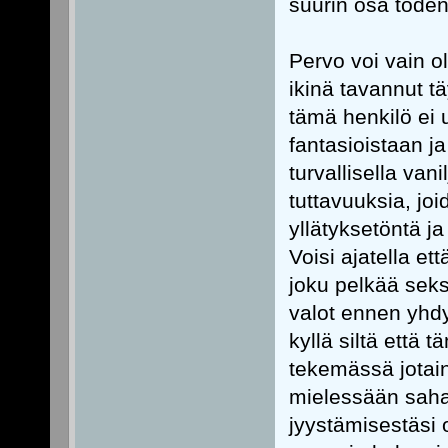
suurin osa toden
Pervo voi vain o
ikinä tavannut tä
tämä henkilö ei 
fantasioistaan ja
turvallisella van
tuttavuuksia, jo
yllätyksetöntä ja
Voisi ajatella et
joku pelkää seks
valot ennen yhdyn
kyllä siltä että
tekemässä jotain
mielessään saha
jyystämisestäsi 