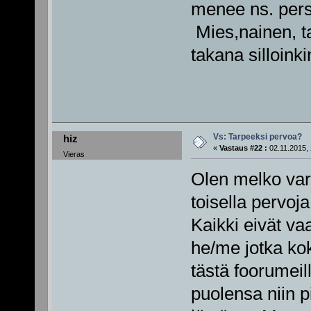
menee ns. pers
Mies,nainen, t
takana silloinki
Vs: Tarpeeksi pervoa?
hiz
«
Vastaus #22 :
02.11.2015, 
Vieras
Olen melko varm
toisella pervoj
Kaikki eivät va
he/me jotka ko
tästä foorumeil
puolensa niin pi