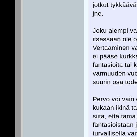
jotkut tykkäävä
jne.
Joku aiempi va
itsessään ole o
Vertaaminen va
ei pääse kurkka
fantasioita tai 
varmuuden vuok
suurin osa tode
Pervo voi vain 
kukaan ikinä t
siitä, että täm
fantasioistaan 
turvallisella v