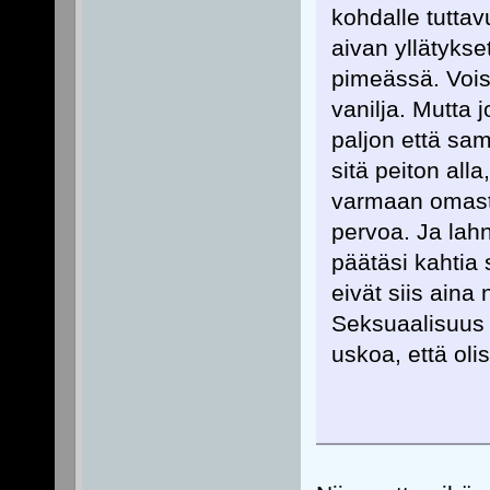
kohdalle tuttav
aivan yllätykset
pimeässä. Voisi
vanilja. Mutta 
paljon että sa
sitä peiton alla
varmaan omasta
pervoa. Ja lah
päätäsi kahtia
eivät siis aina
Seksuaalisuus 
uskoa, että oli