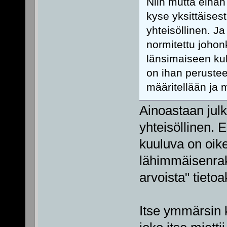
Niin mutta eihä
kyse yksittäises
yhteisöllinen. J
normitettu johonk
länsimaiseen kult
on ihan perustee
määritellään ja m
Ainoastaan julk
yhteisöllinen. 
kuuluva on oike
lähimmäisenrakk
arvoista" tieto
Itse ymmärsin k