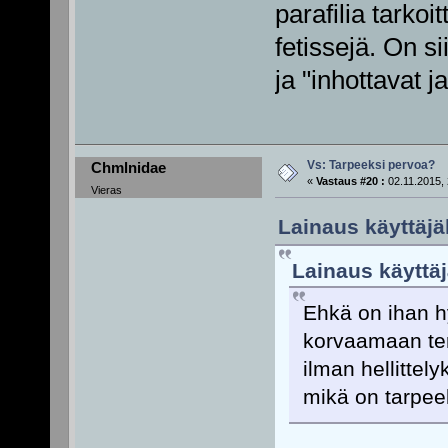
parafilia tarkoi
fetissejä. On si
ja "inhottavat ja
Vs: Tarpeeksi pervoa?
Chmlnidae
«
Vastaus #20 :
02.11.2015, 
Vieras
Lainaus käyttäjäl
Lainaus käyttäj
Ehkä on ihan hy
korvaamaan term
ilman hellittely
mikä on tarpeek