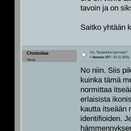
tavoin ja on sik
Saitko yhtään k
Vs: Tarpeeksi pervoa?
Chmlnidae
«
Vastaus #27 :
03.11.2015, 
Vieras
No niin. Siis pi
kuinka tämä me
normittaa itseä
erlaisista ikoni
kautta itseään n
identifioiden. 
hämmennyksen k