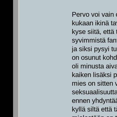
Pervo voi vain 
kukaan ikinä ta
kyse siitä, ett
syvimmistä fant
ja siksi pysyi t
on osunut kohda
oli minusta aiva
kaiken lisäksi p
mies on sitten 
seksuaalisuutta
ennen yhdyntää, 
kyllä siltä ett