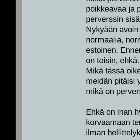
poikkeavaa ja p
perverssin sisä
Nykyään avoin j
normaalia, nor
estoinen. Ennen 
on toisin, ehkä.
Mikä tässä oik
meidän pitäisi 
mikä on perver
Ehkä on ihan hy
korvaamaan term
ilman hellittely