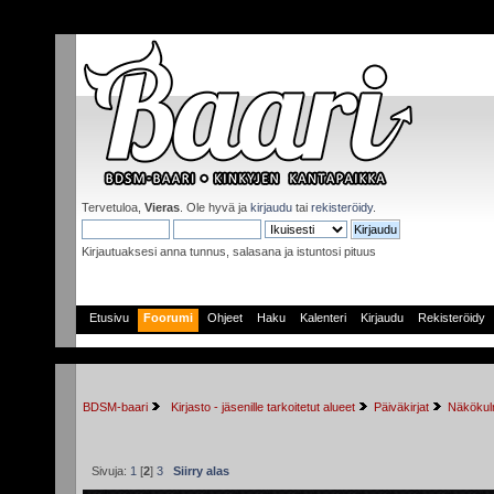
Tervetuloa,
Vieras
. Ole hyvä ja
kirjaudu
tai
rekisteröidy
.
Kirjautuaksesi anna tunnus, salasana ja istuntosi pituus
Etusivu
Foorumi
Ohjeet
Haku
Kalenteri
Kirjaudu
Rekisteröidy
BDSM-baari
 Kirjasto - jäsenille tarkoitetut alueet
Päiväkirjat
Näkökulm
Sivuja:
1
[
2
]
3
Siirry alas