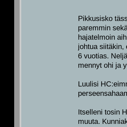
Pikkusisko täss
paremmin sekä 
hajatelmoin ai
johtua siitäkin
6 vuotias. Nel
mennyt ohi ja 
Luulisi HC:eimm
perseensahaami
Itselleni tosin
muuta. Kunniakk