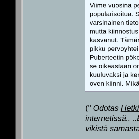
Viime vuosina pe
popularisoitua. 
varsinainen tiet
mutta kiinnostus
kasvanut. Tämän 
pikku pervoyhtei
Puberteetin pöke
se oikeastaan on,
kuuluvaksi ja k
oven kiinni. Mik
("
Odotas
Hetk
internetissä.. 
vikistä samasta