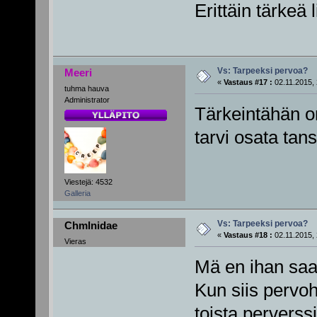
Erittäin tärkeä 
Vs: Tarpeeksi pervoa?
Meeri
«
Vastaus #17 :
02.11.2015, 
tuhma hauva
Administrator
Tärkeintähän o
tarvi osata ta
Viestejä: 4532
Galleria
Vs: Tarpeeksi pervoa?
Chmlnidae
«
Vastaus #18 :
02.11.2015, 
Vieras
Mä en ihan saa 
Kun siis pervoh
toista perverssi