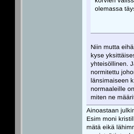
korvien välis
olemassa täys
Niin mutta eih
kyse yksittäis
yhteisöllinen. 
normitettu johon
länsimaiseen kul
normaaleille o
miten ne määrit
Ainoastaan julki
Esim moni kristi
mätä eikä lähimm