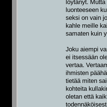
löytänyt. Mutt
luonteeseen kuu
seksi on vain 
kahle meille kai
samaten kuin y
Joku aiempi va
ei itsessään ol
vertaa. Vertaa
ihmisten päähä
tietää miten sai
kohteita kullak
oletan että kai
todennäköisesti