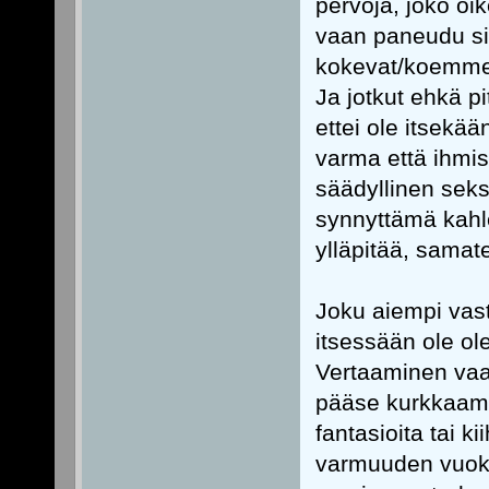
pervoja, joko oik
vaan paneudu sii
kokevat/koemme 
Ja jotkut ehkä p
ettei ole itsekää
varma että ihmis
säädyllinen seks
synnyttämä kahle 
ylläpitää, samat
Joku aiempi vast
itsessään ole ol
Vertaaminen vaa
pääse kurkkaamaa
fantasioita tai k
varmuuden vuoksi