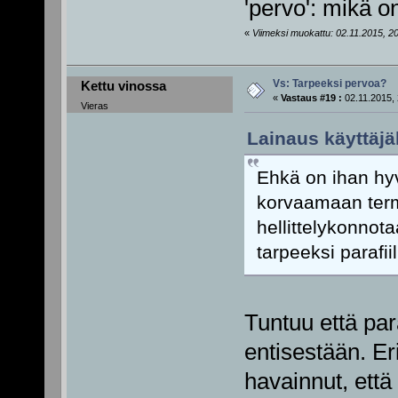
'pervo': mikä on
«
Viimeksi muokattu: 02.11.2015, 20
Vs: Tarpeeksi pervoa?
Kettu vinossa
«
Vastaus #19 :
02.11.2015, 
Vieras
Lainaus käyttäjä
Ehkä on ihan hyv
korvaamaan termi
hellittelykonnotaa
tarpeeksi parafii
Tuntuu että par
entisestään. Eri
havainnut, ett