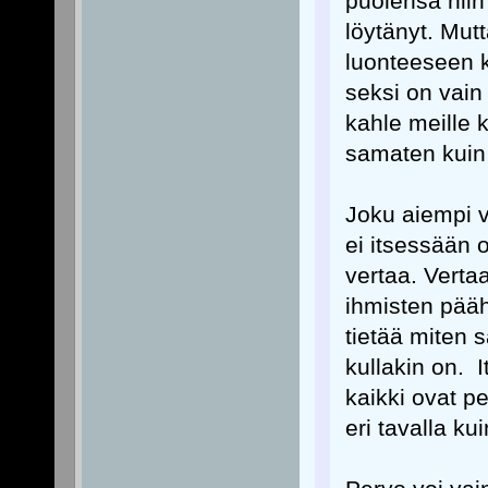
puolensa niin 
löytänyt. Mut
luonteeseen ku
seksi on vain
kahle meille k
samaten kuin 
Joku aiempi v
ei itsessään 
vertaa. Verta
ihmisten pääh
tietää miten s
kullakin on. 
kaikki ovat p
eri tavalla ku