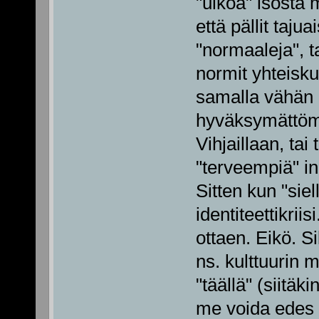
"ulkoa" isosta 
että pällit taju
"normaaleja", t
normit yhteisku
samalla vähän
hyväksymättömyy
Vihjaillaan, tai
"terveempiä" i
Sitten kun "siel
identiteettikri
ottaen. Eikö. S
ns. kulttuurin 
"täällä" (siitäk
me voida edes 