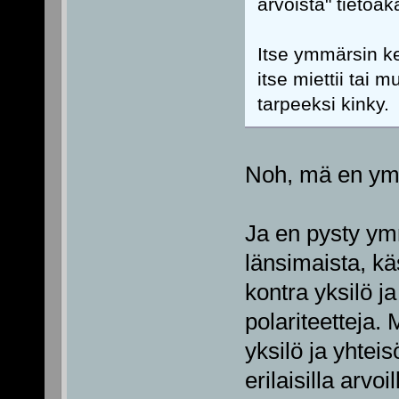
arvoista" tietoak
Itse ymmärsin ket
itse miettii tai 
tarpeeksi kinky.
Noh, mä en ymm
Ja en pysty ym
länsimaista, käs
kontra yksilö ja
polariteetteja.
yksilö ja yhteis
erilaisilla arvoi