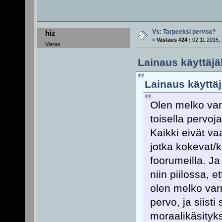
Vs: Tarpeeksi pervoa?
hiz
«
Vastaus #24 :
02.11.2015, 
Vieras
Lainaus käyttäjä
Lainaus käyttäjä
Olen melko varm
toisella pervoj
Kaikki eivät v
jotka kokevat/
foorumeilla. Ja
niin piilossa, e
olen melko var
pervo, ja siist
moraalikäsityks