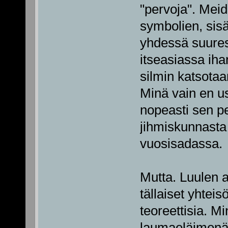
"pervoja". Meid
symbolien, sisä
yhdessä suures
itseasiassa iha
silmin katsotaa
Minä vain en us
nopeasti sen pe
jihmiskunnasta
vuosisadassa.
Mutta. Luulen a
tällaiset yhteis
teoreettisia. 
laumaeläimenä 