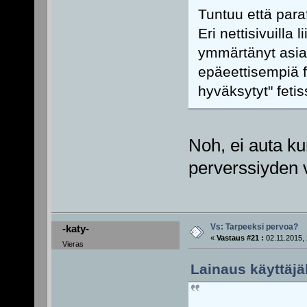
Tuntuu että paraf
Eri nettisivuilla
ymmärtänyt asian 
epäeettisempiä fe
hyväksytyt" fetiss
Noh, ei auta ku
perverssiyden 
Vs: Tarpeeksi pervoa?
-katy-
«
Vastaus #21 :
02.11.2015, 
Vieras
Lainaus käyttäjäl