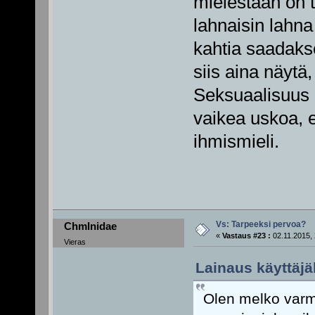
mielestään on 
lahnaisin lahn
kahtia saadakse
siis aina näytä
Seksuaalisuus 
vaikea uskoa, e
ihmismieli.
Vs: Tarpeeksi pervoa?
Chmlnidae
«
Vastaus #23 :
02.11.2015, 
Vieras
Lainaus käyttäjäl
Olen melko varma 