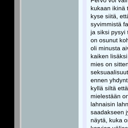
Pervo voi vain
kukaan ikinä 
kyse siitä, et
syvimmistä fa
ja siksi pysyi
on osunut koh
oli minusta ai
kaiken lisäksi
mies on sitten
seksuaalisuut
ennen yhdyntää
kyllä siltä e
mielestään on
lahnaisin lah
saadakseen jy
näytä, kuka o