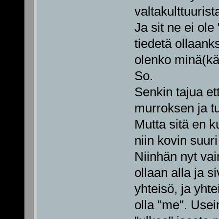
valtakulttuuris
Ja sit ne ei ole
tiedetä ollaanks
olenko minä(kä
So.
Senkin tajua et
murroksen ja t
Mutta sitä en k
niin kovin suu
Niinhän nyt vai
ollaan alla ja 
yhteisö, ja yht
olla "me". Usei