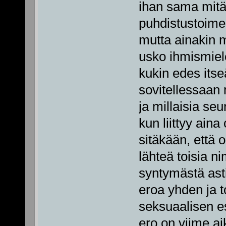
ihan sama mitä
puhdistustoimen
mutta ainakin m
usko ihmismiele
kukin edes itseä
sovitellessaan 
ja millaisia seu
kun liittyy aina
sitäkään, että 
lähteä toisia n
syntymästä as
eroa yhden ja t
seksuaalisen e
ero on viime ai