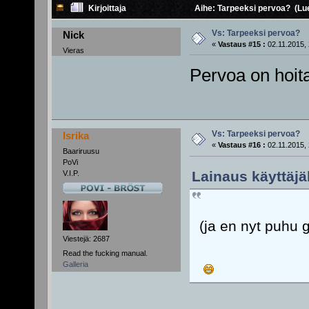
Kirjoittaja
Aihe: Tarpeeksi pervoa? (Lue
Vs: Tarpeeksi pervoa?
Nick
«
Vastaus #15 :
02.11.2015, 
Vieras
Pervoa on hoit
Vs: Tarpeeksi pervoa?
Isrika
«
Vastaus #16 :
02.11.2015, 
Baariruusu
PoVi
Lainaus käyttäjäl
V.I.P.
(ja en nyt puhu gr
Viestejä: 2687
Read the fucking manual.
Galleria