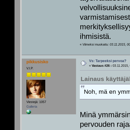
velvollisuuksi
varmistamisest
merkityksellisy
ihmisistä.
«
Viimeksi muokattu: 03.11.2015, 00
Vs: Tarpeeksi pervoa?
pikkusisko
«
Vastaus #26 :
03.11.2015, 
V.I.P.
Lainaus käyttäjä
Noh, mä en ymmä
Viestejä: 1057
Galleria
Minä ymmärsin s
pervouden rajaa 