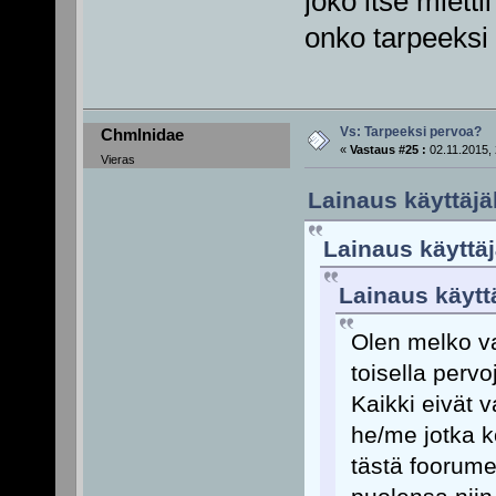
joko itse mietti
onko tarpeeksi 
Vs: Tarpeeksi pervoa?
Chmlnidae
«
Vastaus #25 :
02.11.2015, 
Vieras
Lainaus käyttäjäl
Lainaus käyttäj
Lainaus käyttä
Olen melko va
toisella pervo
Kaikki eivät 
he/me jotka 
tästä foorume