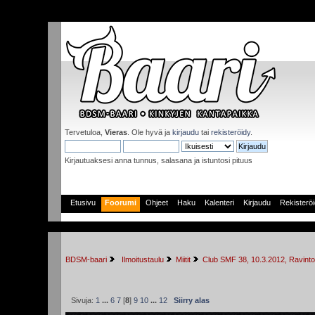
Tervetuloa,
Vieras
. Ole hyvä ja
kirjaudu
tai
rekisteröidy
.
Kirjautuaksesi anna tunnus, salasana ja istuntosi pituus
Etusivu
Foorumi
Ohjeet
Haku
Kalenteri
Kirjaudu
Rekisterö
BDSM-baari
 Ilmoitustaulu
Miitit
Club SMF 38, 10.3.2012, Ravinto
Sivuja:
1
...
6
7
[
8
]
9
10
...
12
Siirry alas