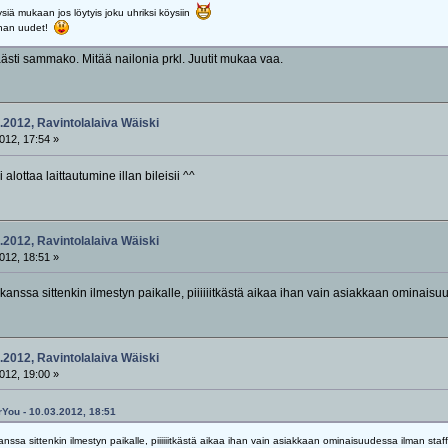
ysiä mukaan jos löytyis joku uhriksi köysiin
ihan uudet!
ästi sammako. Mitää nailonia prkl. Juutit mukaa vaa.
.2012, Ravintolalaiva Wäiski
012, 17:54 »
 alottaa laittautumine illan bileisii ^^
.2012, Ravintolalaiva Wäiski
012, 18:51 »
kanssa sittenkin ilmestyn paikalle, piiiiiitkästä aikaa ihan vain asiakkaan ominaisu
.2012, Ravintolalaiva Wäiski
012, 19:00 »
rYou - 10.03.2012, 18:51
nssa sittenkin ilmestyn paikalle, piiiiiitkästä aikaa ihan vain asiakkaan ominaisuudessa ilman staff