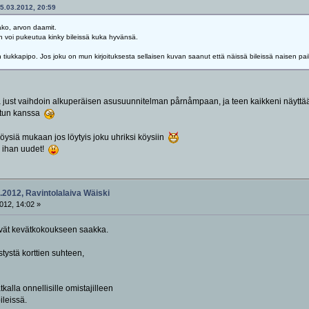
05.03.2012, 20:59
ako, arvon daamit.
 voi pukeutua kinky bileissä kuka hyvänsä.
an tiukkapipo. Jos joku on mun kirjoituksesta sellaisen kuvan saanut että näissä bileissä naisen pai
 just vaihdoin alkuperäisen asusuunnitelman pårnåmpaan, ja teen kaikkeni näyttääkse
matun kanssa
köysiä mukaan jos löytyis joku uhriksi köysiin
 ihan uudet!
.2012, Ravintolalaiva Wäiski
012, 14:02 »
yvät kevätkokoukseen saakka.
stystä korttien suhteen,
kalla onnellisille omistajilleen
ileissä.