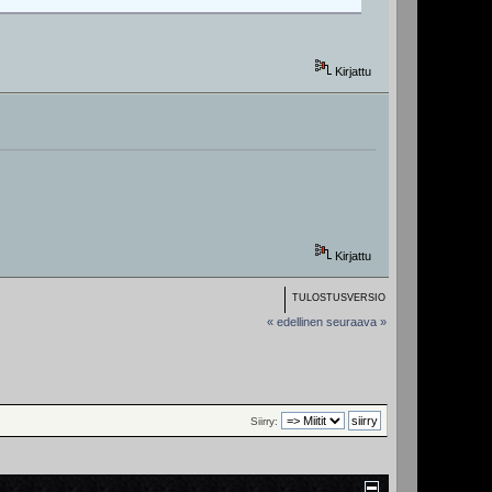
Kirjattu
Kirjattu
TULOSTUSVERSIO
« edellinen
seuraava »
Siirry: