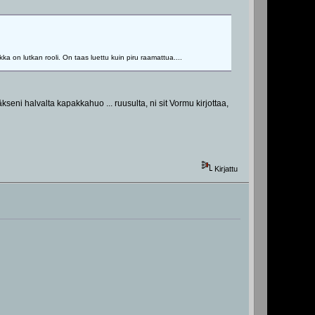
kka on lutkan rooli. On taas luettu kuin piru raamattua....
ni halvalta kapakkahuo ... ruusulta, ni sit Vormu kirjottaa,
Kirjattu