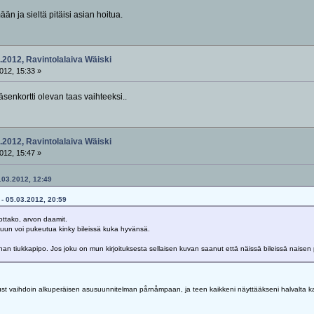
n ja sieltä pitäisi asian hoitua.
.2012, Ravintolalaiva Wäiski
012, 15:33 »
äsenkortti olevan taas vaihteeksi..
.2012, Ravintolalaiva Wäiski
012, 15:47 »
0.03.2012, 12:49
 - 05.03.2012, 20:59
ottako, arvon daamit.
un voi pukeutua kinky bileissä kuka hyvänsä.
urhan tiukkapipo. Jos joku on mun kirjoituksesta sellaisen kuvan saanut että näissä bileissä naisen 
st vaihdoin alkuperäisen asusuunnitelman pårnåmpaan, ja teen kaikkeni näyttääkseni halvalta kapakk