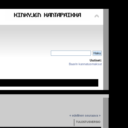
Uutiset:
Baarin kannatusmaksut
« edellinen
seuraava »
TULOSTUSVERSIO