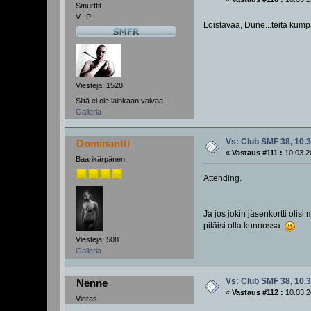
Smurffit
V.I.P.
Loistavaa, Dune...teitä kump
Viestejä: 1528
Siitä ei ole lainkaan vaivaa...
Galleria
Vs: Club SMF 38, 10.3
Dominantti
«
Vastaus #111 :
10.03.2
Baarikärpänen
Attending.
Ja jos jokin jäsenkortti olis
pitäisi olla kunnossa.
Viestejä: 508
Galleria
Vs: Club SMF 38, 10.3
Nenne
«
Vastaus #112 :
10.03.2
Vieras