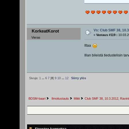
Vs: Club SMF 38, 10.3
KorkeatKorot
«
Vastaus #119 :
10.03.2
Vieras
Iltaa
Illan bileistä tiedustelisin t
Sivuja:
1
...
6
7
[
8
]
9
10
...
12
Siirry ylös
BDSM-baari
 Ilmoitustaulu
Miitit
Club SMF 38, 10.3.2012, Ravint
Sivustoa kannattaa