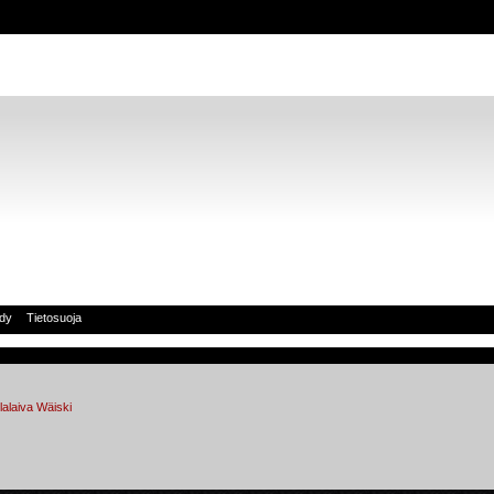
idy
Tietosuoja
lalaiva Wäiski