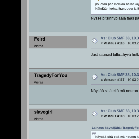
ps. otan pari kiekkaa nailonkö
Nähdään kohta ihanuudet ja 
Nysse pitsinnyplääjä taas pä
Vs: Club SMF 38, 10.3
Feird
«
Vastaus #116 :
10.03.2
Vieras
Just saunast tultu...hyvä hetki
Vs: Club SMF 38, 10.3
TragedyForYou
«
Vastaus #117 :
10.03.2
Vieras
Näyttää siltä että mä neuron 
Vs: Club SMF 38, 10.3
slavegirl
«
Vastaus #118 :
10.03.2
Vieras
Lainaus käyttäjältä: TragedyFo
Näyttää siltä että mä neuron ka