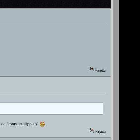
Kirjattu
massa "kannustuslippuja"
.
Kirjattu