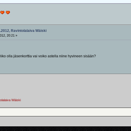
.2012, Ravintolalaiva Wäiski
012, 20:21 »
arviiko olla jäsenkorttia vai voiko astella niine hyvineen sisään?
olalaiva Wäiski