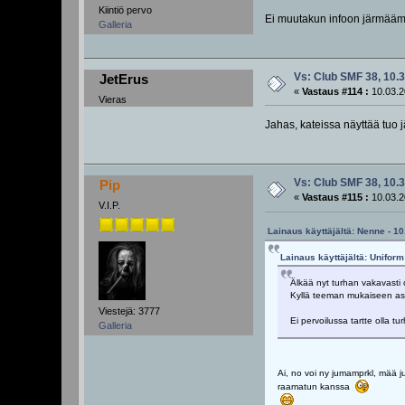
Kiintiö pervo
Ei muutakun infoon järmäämää
Galleria
Vs: Club SMF 38, 10.3
JetErus
«
Vastaus #114 :
10.03.2
Vieras
Jahas, kateissa näyttää tuo j
Vs: Club SMF 38, 10.3
Pip
«
Vastaus #115 :
10.03.2
V.I.P.
Lainaus käyttäjältä: Nenne - 1
Lainaus käyttäjältä: Uniform
Älkää nyt turhan vakavasti 
Kyllä teeman mukaiseen asu
Viestejä: 3777
Ei pervoilussa tartte olla t
Galleria
Ai, no voi ny jumamprkl, mää ju
raamatun kanssa