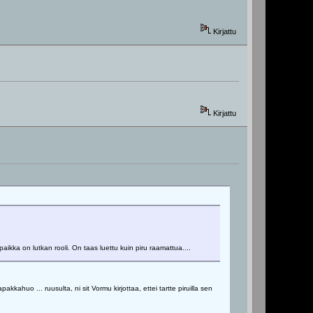
Kirjattu
Kirjattu
paikka on lutkan rooli. On taas luettu kuin piru raamattua....
ahuo ... ruusulta, ni sit Vormu kirjottaa, ettei tartte piruilla sen