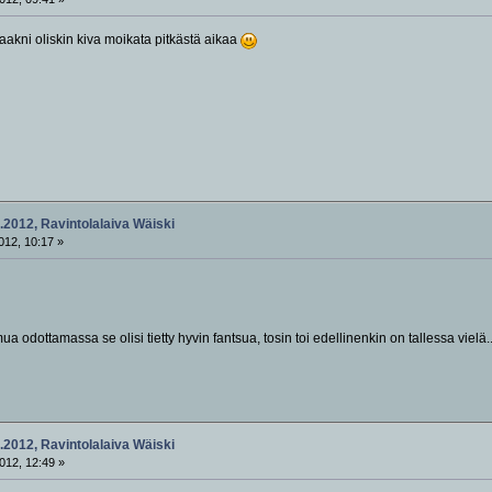
aakni oliskin kiva moikata pitkästä aikaa
.2012, Ravintolalaiva Wäiski
012, 10:17 »
i mua odottamassa se olisi tietty hyvin fantsua, tosin toi edellinenkin on tallessa vie
.2012, Ravintolalaiva Wäiski
012, 12:49 »