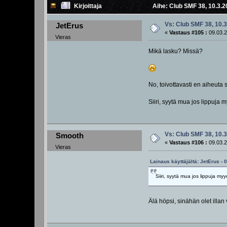
Kirjoittaja
Aihe: Club SMF 38, 10.3.2
Vs: Club SMF 38, 10.3
JetErus
«
Vastaus #105 :
09.03.2
Vieras
Mikä lasku? Missä?
No, toivottavasti en aiheuta
Siiri, syytä mua jos lippuja
Vs: Club SMF 38, 10.3
Smooth
«
Vastaus #106 :
09.03.2
Vieras
Lainaus käyttäjältä: JetErus - 
Siiri, syytä mua jos lippuja m
Älä höpsi, sinähän olet illa