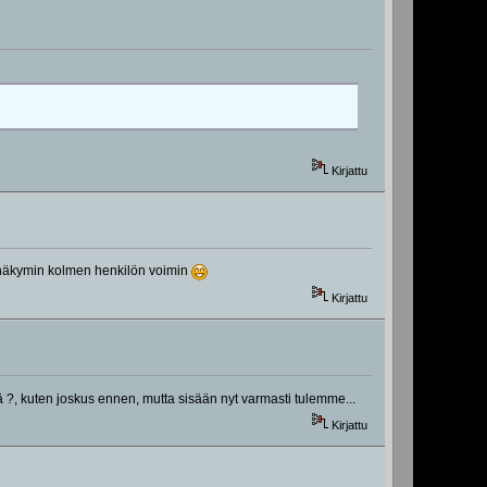
Kirjattu
ä näkymin kolmen henkilön voimin
Kirjattu
ä ?, kuten joskus ennen, mutta sisään nyt varmasti tulemme...
Kirjattu