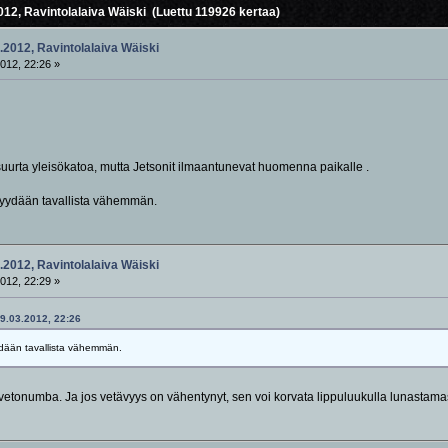
012, Ravintolalaiva Wäiski (Luettu 119926 kertaa)
.2012, Ravintolalaiva Wäiski
012, 22:26 »
 suurta yleisökatoa, mutta Jetsonit ilmaantunevat huomenna paikalle .
 myydään tavallista vähemmän.
.2012, Ravintolalaiva Wäiski
012, 22:29 »
09.03.2012, 22:26
yydään tavallista vähemmän.
n vetonumba. Ja jos vetävyys on vähentynyt, sen voi korvata lippuluukulla lunasta