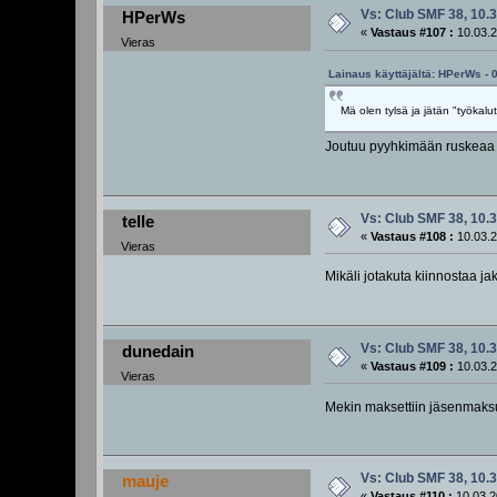
Vs: Club SMF 38, 10.3
HPerWs
«
Vastaus #107 :
10.03.2
Vieras
Lainaus käyttäjältä: HPerWs - 
Mä olen tylsä ja jätän "työkalut
Joutuu pyyhkimään ruskeaa 
Vs: Club SMF 38, 10.3
telle
«
Vastaus #108 :
10.03.2
Vieras
Mikäli jotakuta kiinnostaa j
Vs: Club SMF 38, 10.3
dunedain
«
Vastaus #109 :
10.03.2
Vieras
Mekin maksettiin jäsenmaksut
Vs: Club SMF 38, 10.3
mauje
«
Vastaus #110 :
10.03.2