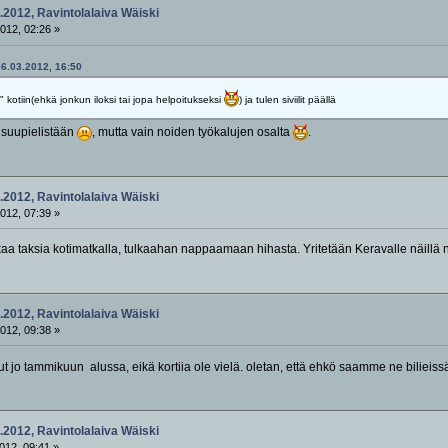
.2012, Ravintolalaiva Wäiski
012, 02:26 »
06.03.2012, 16:50
" kotiin(ehkä jonkun iloksi tai jopa helpoitukseksi
) ja tulen siviilit päällä
suupielistään
, mutta vain noiden työkalujen osalta
.
.2012, Ravintolalaiva Wäiski
012, 07:39 »
akaa taksia kotimatkalla, tulkaahan nappaamaan hihasta. Yritetään Keravalle näill
.2012, Ravintolalaiva Wäiski
012, 09:38 »
 jo tammikuun alussa, eikä kortiia ole vielä. oletan, että ehkö saamme ne bilieiss
.2012, Ravintolalaiva Wäiski
012, 09:41 »