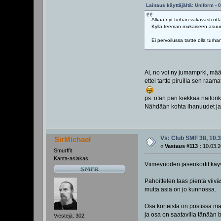
Lainaus käyttäjältä: Uniform - 
Älkää nyt turhan vakavasti ott
Kyllä teeman mukaiseen asuun
Ei pervoilussa tartte olla turh
Ai, no voi ny jumamprkl, mää
ettei tartte piruilla sen raa
ps. otan pari kiekkaa nailon
Nähdään kohta ihanuudet ja
Vs: Club SMF 38, 10.3
SirMichael
«
Vastaus #113 :
10.03.2
Smurffit
Kanta-asiakas
Viimevuoden jäsenkortit kä
Pahoittelen taas pientä viivä
mutta asia on jo kunnossa.
Osa korteista on postissa mat
ja osa on saatavilla tänään b
Viestejä: 302