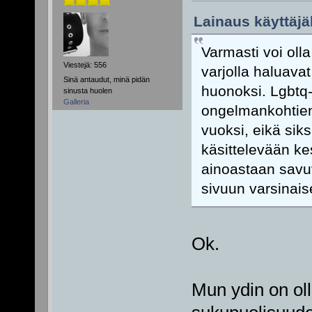
Lainaus käyttäjäl
Varmasti voi olla
Viestejä: 556
varjolla haluav
Sinä antaudut, minä pidän
huonoksi. Lgbtq-
sinusta huolen
Galleria
ongelmankohtien k
vuoksi, eikä sik
käsittelevään ke
ainoastaan savuv
sivuun varsinais
Ok.
Mun ydin on oll