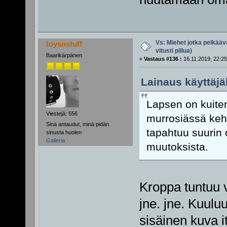
Vs: Miehet jotka pelkäävä
toysnstuff
vitusti pillua)
Baarikärpänen
«
Vastaus #136 :
16.11.2019, 22:25
Lainaus käyttäjäl
Lapsen on kuiten
Viestejä: 556
murrosiässä keho
Sinä antaudut, minä pidän
tapahtuu suurin o
sinusta huolen
Galleria
muutoksista.
Kroppa tuntuu v
jne. jne. Kuulu
sisäinen kuva i