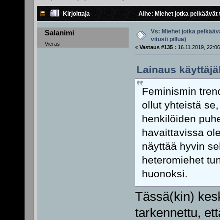
Kirjoittaja
Aihe: Miehet jotka pelkäävät t
Vs: Miehet jotka pelkäävä
Salanimi
vitusti pillua)
Vieras
«
Vastaus #135 :
16.11.2019, 22:06
Lainaus käyttäjäl
Feminismin trend
ollut yhteistä se,
henkilöiden puhe
havaittavissa ol
näyttää hyvin sel
heteromiehet tun
huonoksi.
Tässä(kin) kesk
tarkennettu, et