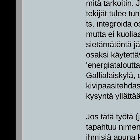
mitä tarkoitin. 
tekijät tulee tu
ts. integroida o
mutta ei kuolia
sietämätöntä jä
osaksi käytettä
'energiataloutta
Gallialaiskylä, 
kivipaasitehdas
kysyntä yllättä
Jos tätä työtä 
tapahtuu nimen
ihmisiä apuna k