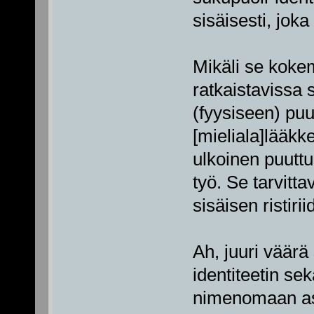
sisäisesti, joka
Mikäli se kokemu
ratkaistavissa 
(fyysiseen) puu
[mieliala]lääkke
ulkoinen puutt
työ. Se tarvitt
sisäisen ristiri
Ah, juuri väär
identiteetin se
nimenomaan asia