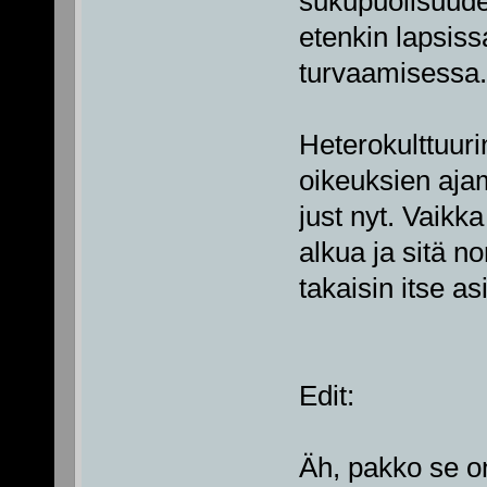
sukupuolisuude
etenkin lapsiss
turvaamisessa.
Heterokulttuurin
oikeuksien aja
just nyt. Vaikka
alkua ja sitä n
takaisin itse as
Edit:
Äh, pakko se o