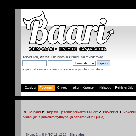
Tervetuloa,
Vieras
. Ole hyvä ja
kirjaudu
tai
rekisteröidy
.
Kirjautuaksesi anna tunnus, salasana ja istuntosi pituus
Etusivu
Foorumi
Ohjeet
Haku
Kalenteri
Kirjaudu
Rekisteröidy
BDSM-baari
 Kirjasto - jäsenille tarkoitetut alueet
Päiväkirjat
Näkökulm
Miehet jotka pelkäävät tyttöyttä (ja panevat vitusti pillua)
Sivuja:
1
...
8
9
[
10
]
11
12
13
Siirry alas