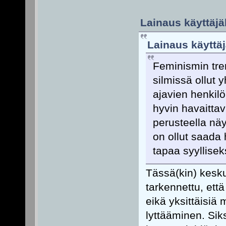
Lainaus käyttäjäl
Lainaus käyttäj
Feminismin tren
silmissä ollut y
ajavien henkil
hyvin havaitta
perusteella näyt
on ollut saada
tapaa syyllisek
Tässä(kin) kesku
tarkennettu, että
eikä yksittäisiä
lyttääminen. Si