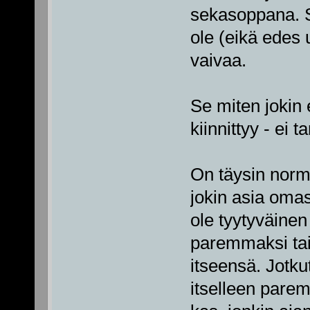
sekasoppana. Se
ole (eikä edes u
vaivaa.
Se miten jokin
kiinnittyy - ei t
On täysin norma
jokin asia oma
ole tyytyväine
paremmaksi tai 
itseensä. Jotku
itselleen parem