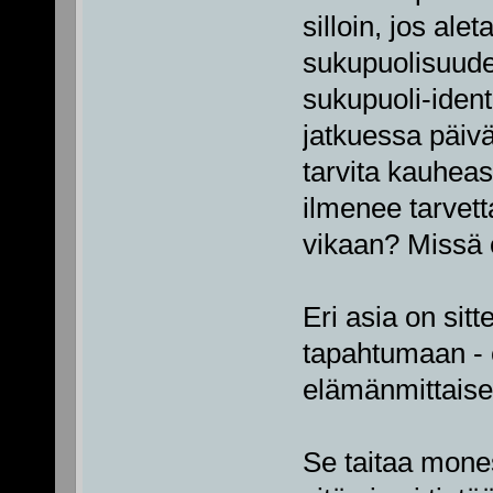
silloin, jos al
sukupuolisuude
sukupuoli-ident
jatkuessa päivä
tarvita kauhea
ilmenee tarvet
vikaan? Missä o
Eri asia on sit
tapahtumaan - e
elämänmittaisen
Se taitaa mones