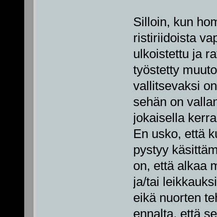
Silloin, kun h
ristiriidoista va
ulkoistettu ja ra
työstetty muuto
vallitsevaksi o
sehän on vallan
jokaisella kerra
En usko, että k
pystyy käsittäm
on, että alka
ja/tai leikkauksi
eikä nuorten teh
ennalta, että se