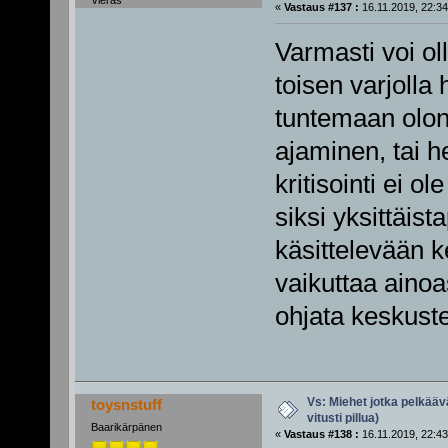
Vieras
«
Vastaus #137 :
16.11.2019, 22:34
Varmasti voi oll
toisen varjoll
tuntemaan olon
ajaminen, tai h
kritisointi ei o
siksi yksittäis
käsittelevään k
vaikuttaa ainoa
ohjata keskuste
Vs: Miehet jotka pelkäävä
toysnstuff
vitusti pillua)
Baarikärpänen
«
Vastaus #138 :
16.11.2019, 22:43