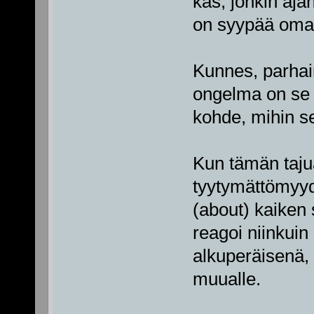
kas, jonkin aja
on syypää oma
Kunnes, parhaim
ongelma on se 
kohde, mihin se 
Kun tämän taju
tyytymättömyyde
(about) kaiken 
reagoi niinkuin
alkuperäisenä, 
muualle.