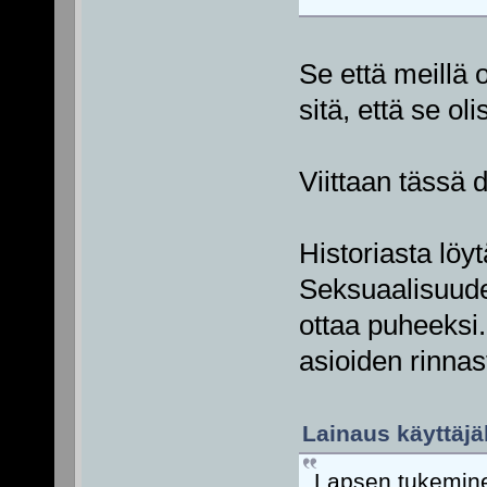
Se että meillä 
sitä, että se oli
Viittaan tässä 
Historiasta löy
Seksuaalisuuden 
ottaa puheeksi.
asioiden rinna
Lainaus käyttäjäl
Lapsen tukeminen