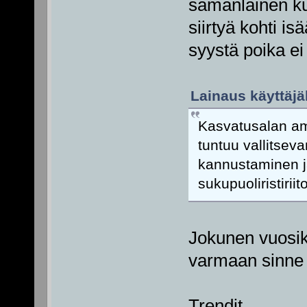
samanlainen ku
siirtyä kohti i
syystä poika ei
Lainaus käyttäjäl
Kasvatusalan am
tuntuu vallitsev
kannustaminen 
sukupuoliristirii
Jokunen vuosiky
varmaan sinne 
Trendit.