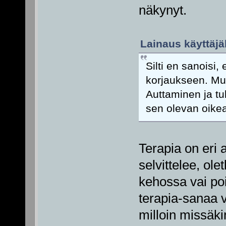
näkynyt.
Lainaus käyttäjäl
Silti en sanoisi,
korjaukseen. Mut
Auttaminen ja tu
sen olevan oikea
Terapia on eri 
selvittelee, ole
kehossa vai po
terapia-sanaa v
milloin missäk