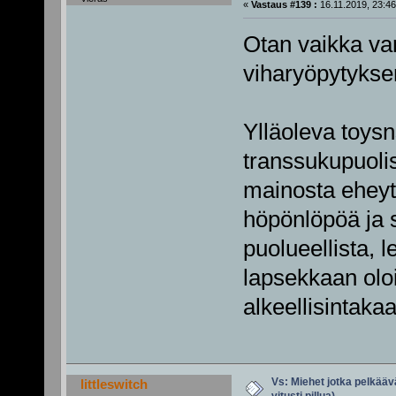
«
Vastaus #139 :
16.11.2019, 23:46
Otan vaikka va
viharyöpytykse
Ylläoleva toysns
transsukupuolis
mainosta eheyt
höpönlöpöä ja 
puolueellista, 
lapsekkaan oloi
alkeellisintak
Vs: Miehet jotka pelkäävä
littleswitch
vitusti pillua)