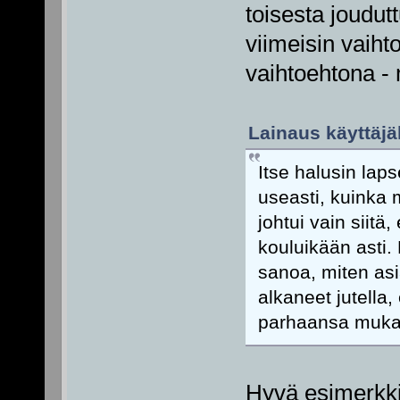
toisesta joudu
viimeisin vaiht
vaihtoehtona -
Lainaus käyttäjäl
Itse halusin lap
useasti, kuinka 
johtui vain siitä,
kouluikään asti. 
sanoa, miten asi
alkaneet jutella,
parhaansa muka
Hyvä esimerkki.