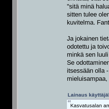
"sitä minä halua
sitten tulee ol
kuvitelma. Fant
Ja jokainen tiet
odotettu ja toiv
minkä sen luuli
Se odottaminen, 
itsessään olla 
mieluisampaa, 
Lainaus käyttäjäl
Kasvatusalan am