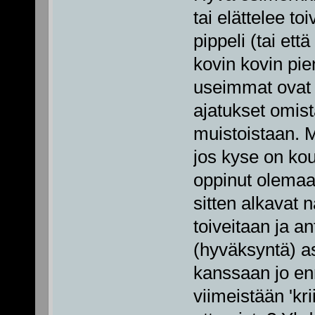
tai elättelee to
pippeli (tai ett
kovin kovin pie
useimmat ovat 
ajatukset omist
muistoistaan. 
jos kyse on kou
oppinut olemaa
sitten alkavat 
toiveitaan ja a
(hyväksyntä) a
kanssaan jo enn
viimeistään 'kr