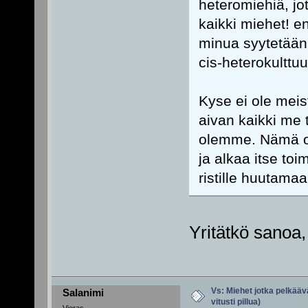
heteromiehiä, jo
kaikki miehet! e
minua syytetään!
cis-heterokulttu
Kyse ei ole meist
aivan kaikki me tä
olemme. Nämä on
ja alkaa itse to
ristille huutama
Yritätkö sanoa,
Vs: Miehet jotka pelkäävä
Salanimi
vitusti pillua)