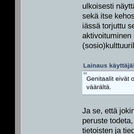
ulkoisesti näy
sekä itse kehost
iässä torjuttu 
aktivoituminen 
(sosio)kulttuur
Lainaus käyttäjäl
Genitaalit eivät
väärältä.
Ja se, että joki
peruste todeta,
tietoisten ja t