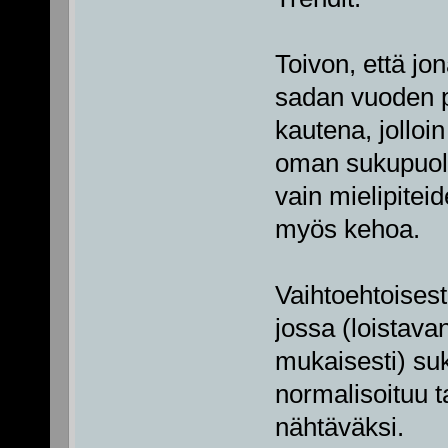
Toivon, että j
sadan vuoden p
kautena, jolloin 
oman sukupuole
vain mielipitei
myös kehoa.
Vaihtoehtoisesti
jossa (loistav
mukaisesti) s
normalisoituu 
nähtäväksi.