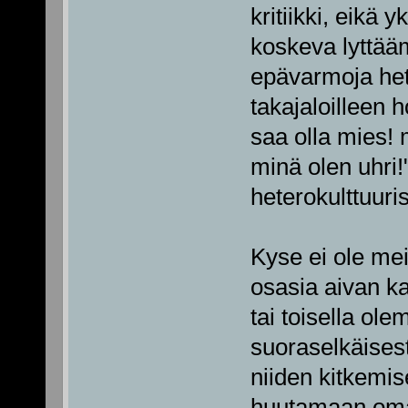
kritiikki, eikä 
koskeva lyttää
epävarmoja het
takajaloilleen 
saa olla mies! 
minä olen uhri!"
heterokulttuuri
Kyse ei ole meis
osasia aivan kai
tai toisella ol
suoraselkäisest
niiden kitkemise
huutamaan oma