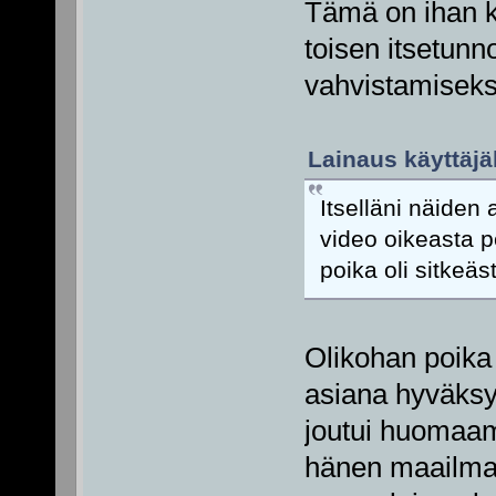
Tämä on ihan k
toisen itsetunn
vahvistamiseks
Lainaus käyttäjäl
Itselläni näiden
video oikeasta p
poika oli sitkeäs
Olikohan poika
asiana hyväksyä
joutui huomaam
hänen maailmaa