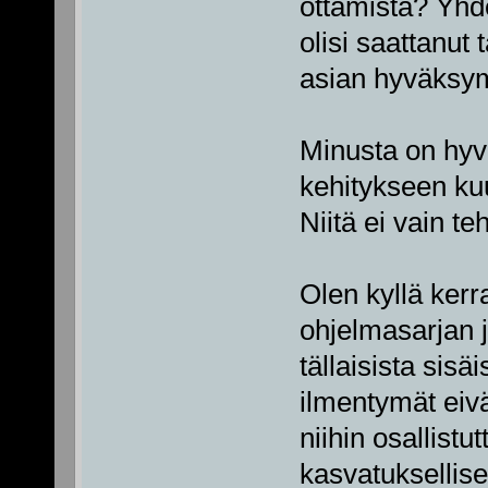
ottamista? Yhde
olisi saattanut
asian hyväksym
Minusta on hyvi
kehitykseen kuu
Niitä ei vain te
Olen kyllä kerra
ohjelmasarjan 
tällaisista sisä
ilmentymät eivä
niihin osallist
kasvatuksellise