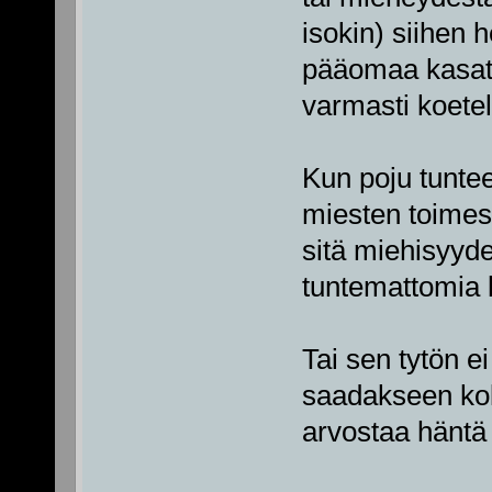
isokin) siihen
pääomaa kasata
varmasti koetel
Kun poju tunte
miesten toimes
sitä miehisyyde
tuntemattomia k
Tai sen tytön ei
saadakseen kok
arvostaa häntä 