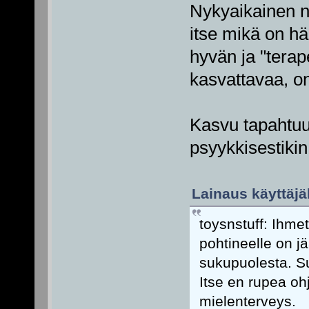
Nykyaikainen nai
itse mikä on hä
hyvän ja "terap
kasvattavaa, on 
Kasvu tapahtuu 
psyykkisestikin
Lainaus käyttäjäl
toysnstuff: Ihme
pohtineelle on jä
sukupuolesta. Su
Itse en rupea oh
mielenterveys.