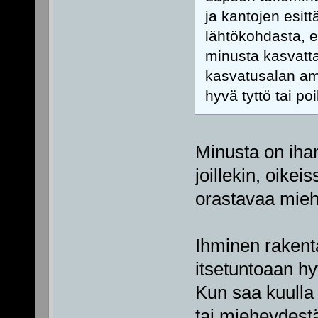
ja kantojen esit
lähtökohdasta, e
minusta kasvatta
kasvatusalan amma
hyvä tyttö tai po
Minusta on iha
joillekin, oikei
orastavaa miehi
Ihminen rakent
itsetuntoaan hy
Kun saa kuulla 
tai mieheydestä