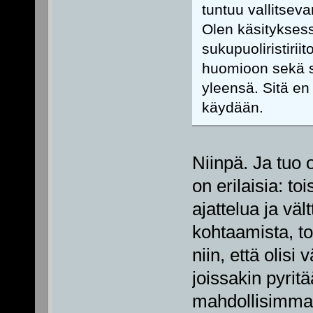
tuntuu vallitseva
Olen käsityksess
sukupuoliristirii
huomioon sekä su
yleensä. Sitä e
käydään.
Niinpä. Ja tuo 
on erilaisia: to
ajattelua ja vä
kohtaamista, to
niin, että olis
joissakin pyri
mahdollisimman 