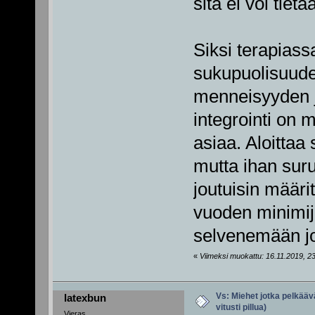
sitä ei voi tietä
Siksi terapiass
sukupuolisuude
menneisyyden j
integrointi on m
asiaa. Aloittaa 
mutta ihan suru
joutuisin määri
vuoden minimija
selvenemään jo j
«
Viimeksi muokattu: 16.11.2019, 23:
Vs: Miehet jotka pelkäävä
latexbun
vitusti pillua)
Vieras