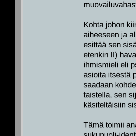
muovailuvahas
Kohta johon kiin
aiheeseen ja al
esittää sen sis
etenkin II) hava
ihmismieli eli 
asioita itsestä 
saadaan kohde, 
taistella, sen si
käsiteltäisiin si
Tämä toimii an
sukupuoli-ident