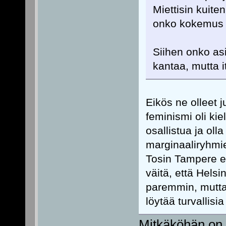
Miettisin kuit
onko kokemus j
Siihen onko as
kantaa, mutta it
Eikös ne olleet j
feminismi oli kie
osallistua ja oll
marginaaliryhmie
Tosin Tampere ei
väitä, että Helsi
paremmin, mutta 
löytää turvallisia 
Mitkäköhän on o