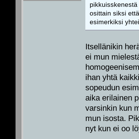
pikkuisskenestä 
osittain siksi et
esimerkiksi yhtei
Itsellänikin he
ei mun mielestä
homogeenisemp
ihan yhtä kaik
sopeudun esim.
aika erilainen 
varsinkin kun
mun isosta. Pi
nyt kun ei oo l