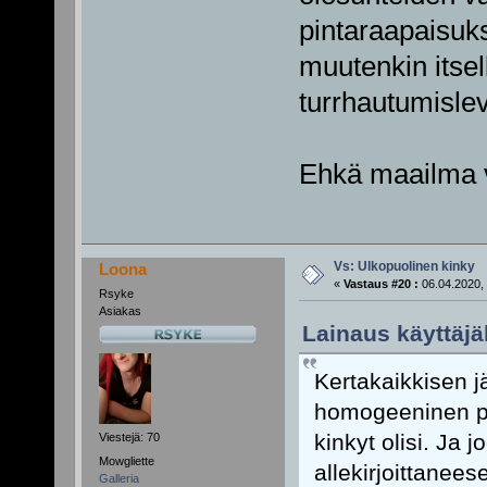
pintaraapaisuk
muutenkin itsel
turrhautumislev
Ehkä maailma vi
Vs: Ulkopuolinen kinky
Loona
«
Vastaus #20 :
06.04.2020, 
Rsyke
Asiakas
Lainaus käyttäjäl
Kertakaikkisen jä
homogeeninen por
kinkyt olisi. Ja 
Viestejä: 70
Mowgliette
allekirjoittanee
Galleria