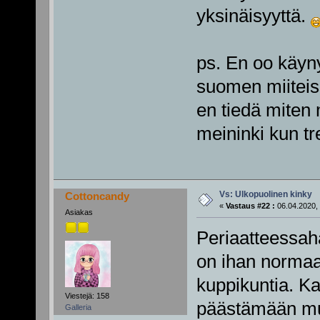
yksinäisyyttä.
ps. En oo käyn
suomen miiteiss
en tiedä miten 
meininki kun tr
Vs: Ulkopuolinen kinky
Cottoncandy
«
Vastaus #22 :
06.04.2020, 
Asiakas
Periaatteessa
on ihan normaa
kuppikuntia. Ka
Viestejä: 158
päästämään mu
Galleria