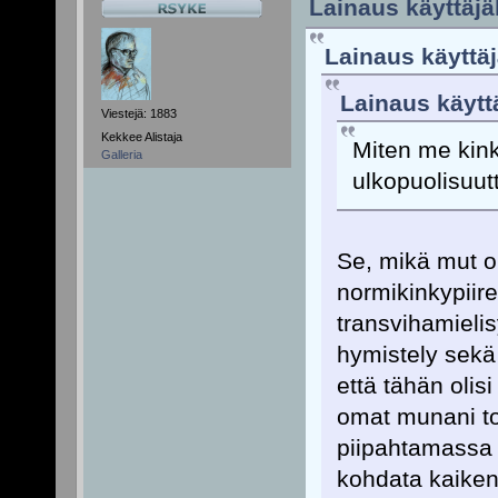
Lainaus käyttäjäl
Lainaus käyttäj
Lainaus käyttä
Viestejä: 1883
Kekkee Alistaja
Miten me kink
Galleria
ulkopuolisuut
Se, mikä mut o
normikinkypiire
transvihamielis
hymistely sekä
että tähän olis
omat munani to
piipahtamassa 
kohdata kaikenl