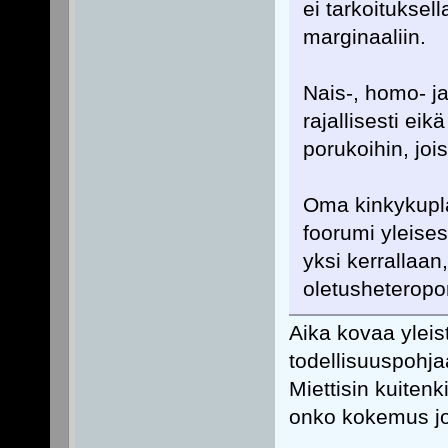
ei tarkoituksel
marginaaliin.
Nais-, homo- ja
rajallisesti ei
porukoihin, joi
Oma kinkykupla
foorumi yleises
yksi kerrallaa
oletusheteropo
Aika kovaa yleist
todellisuuspohj
Miettisin kuiten
onko kokemus jo