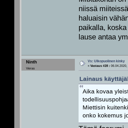
niissä miiteiss
haluaisin vähän
paikalla, kosk
lause antaa ymm
Vs: Ulkopuolinen kinky
Ninth
«
Vastaus #28 :
06.04.2020, 
Vieras
Lainaus käyttäjäl
Aika kovaa yleist
todellisuuspohj
Miettisin kuiten
onko kokemus jo