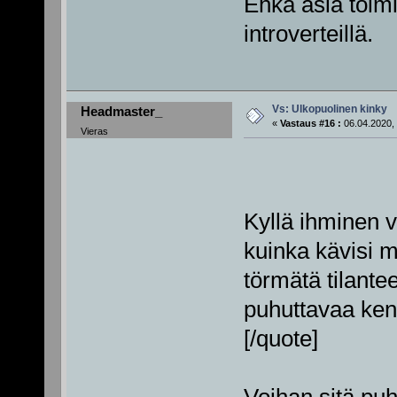
Ehkä asia toimii
introverteillä.
Vs: Ulkopuolinen kinky
Headmaster_
«
Vastaus #16 :
06.04.2020, 
Vieras
Kyllä ihminen v
kuinka kävisi mi
törmätä tilante
puhuttavaa ke
[/quote]