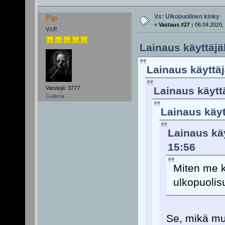
Vs: Ulkopuolinen kinky
Pip
«
Vastaus #27 :
06.04.2020, 
V.I.P.
Lainaus käyttäjäl
Lainaus käyttäj
Viestejä: 3777
Lainaus käyttä
Galleria
Lainaus käytt
Lainaus käy
15:56
Miten me k
ulkopuolis
Se, mikä mu