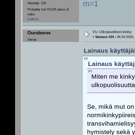
m=1
Viestejä: 126
Probably not YOUR piece of
cake
Galleria
Vs: Ulkopuolinen kinky
Ouroboros
«
Vastaus #24 :
06.04.2020, 
Vieras
Lainaus käyttäjäl
Lainaus käyttäj
Miten me kinkyt
ulkopuolisuutt
Se, mikä mut on
normikinkypiireis
transvihamielisy
hymistely sekä y