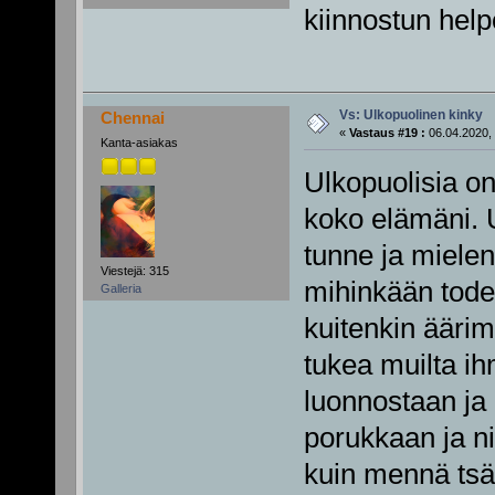
kiinnostun hel
Vs: Ulkopuolinen kinky
Chennai
«
Vastaus #19 :
06.04.2020, 
Kanta-asiakas
Ulkopuolisia on 
koko elämäni. 
tunne ja mielen
Viestejä: 315
mihinkään tode
Galleria
kuitenkin äärim
tukea muilta ih
luonnostaan ja
porukkaan ja nii
kuin mennä tsät