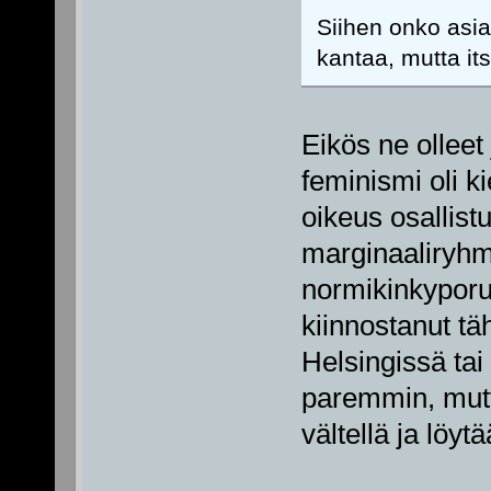
Siihen onko asi
kantaa, mutta its
Eikös ne olleet 
feminismi oli ki
oikeus osallist
marginaaliryhm
normikinkyporuk
kiinnostanut tä
Helsingissä tai
paremmin, mutt
vältellä ja löytä