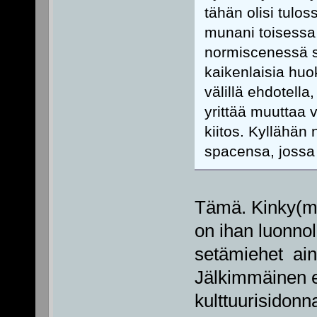
tähän olisi tulo
munani toisessa
normiscenessä si
kaikenlaisia huok
välillä ehdotella,
yrittää muuttaa 
kiitos. Kyllähän 
spacensa, jossa
Tämä. Kinky(mii
on ihan luonnol
setämiehet aina
Jälkimmäinen ei
kulttuurisidonna