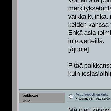
Voihan sitä puhu
merkityksetöntä
vaikka kuinka, 
keiden kanssa t
Ehkä asia toimii
introverteillä.
[/quote]
Pitää paikkans
kuin tosiasioi
Vs: Ulkopuolinen kinky
balthazar
«
Vastaus #17 :
06.04.2020, 
Vieras
Mä olen käynyt