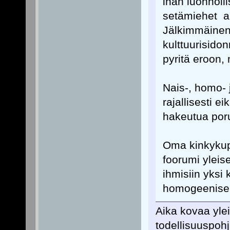
ihan luonnolli
setämiehet ai
Jälkimmäinen e
kulttuurisidonn
pyritä eroon, 
Nais-, homo- 
rajallisesti e
hakeutua poru
Oma kinkykupl
foorumi yleise
ihmisiin yksi 
homogeeniseh
Aika kovaa ylei
todellisuuspoh