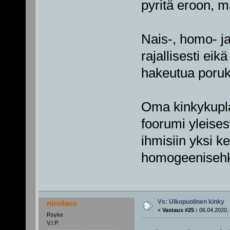
pyritä eroon, m
Nais-, homo- ja
rajallisesti ei
hakeutua poruko
Oma kinkykupla
foorumi yleises
ihmisiin yksi k
homogeenisehk
Vs: Ulkopuolinen kinky
nicolaus
«
Vastaus #25 :
06.04.2020, 
Rsyke
V.I.P.