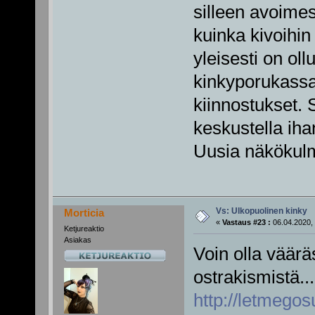
silleen avoimes
kuinka kivoihin
yleisesti on oll
kinkyporukassa 
kiinnostukset. 
keskustella iha
Uusia näkökul
Vs: Ulkopuolinen kinky
Morticia
«
Vastaus #23 :
06.04.2020, 
Ketjureaktio
Asiakas
Voin olla väärä
ostrakismistä...
http://letmego