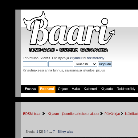
Tervetuloa,
Vieras
. Ole hyvä ja
kirjaudu
tai
rekisteröidy
.
Kirjautuaksesi anna tunnus, salasana ja istuntosi pituus
Etusivu
Foorumi
Ohjeet
Haku
Kalenteri
Kirjaudu
Rekisteröidy
BDSM-baari
 Kirjasto - jäsenille tarkoitetut alueet
Päiväkirjat
Näkökulm
Sivuja:
1
[
2
]
3
4
...
7
Siirry alas