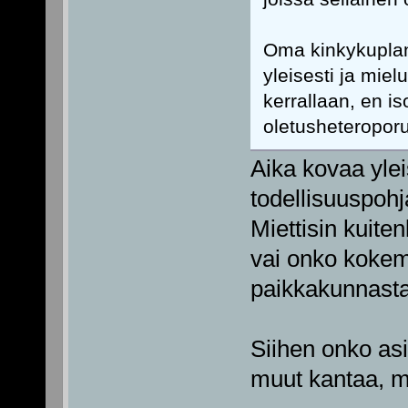
Oma kinkykuplani
yleisesti ja miel
kerrallaan, en 
oletusheteropor
Aika kovaa yleis
todellisuuspoh
Miettisin kuit
vai onko kokem
paikkakunnasta
Siihen onko as
muut kantaa, mut