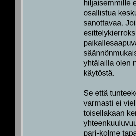
hiljaisemmille e
osallistua kesku
sanottavaa. Joi
esittelykierroks
paikallesaapuva
säännönmukais
yhtälailla olen 
käytöstä.
Se että tuntee
varmasti ei vie
toisellakaan ke
yhteenkuuluvuu
pari-kolme tap