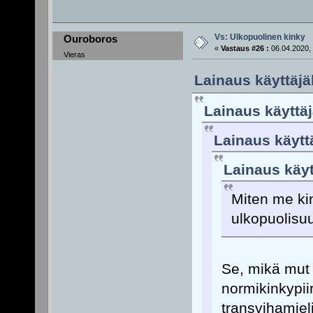
Vs: Ulkopuolinen kinky
Ouroboros
«
Vastaus #26 :
06.04.2020, 
Vieras
Lainaus käyttäjäl
Lainaus käyttäj
Lainaus käyttä
Lainaus käyt
Miten me kin
ulkopuolisu
Se, mikä mut 
normikinkypiir
transvihamiel