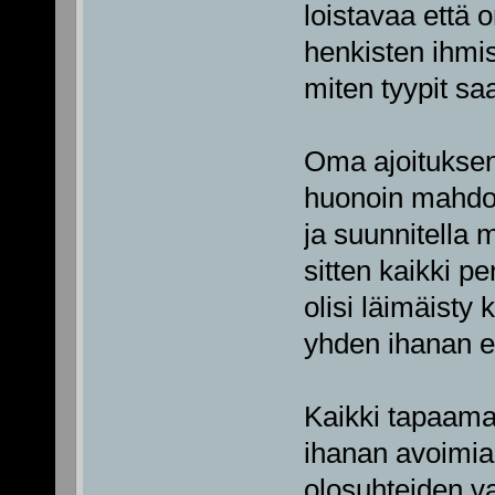
loistavaa että 
henkisten ihmi
miten tyypit sa
Oma ajoituksen
huonoin mahdol
ja suunnitella
sitten kaikki pe
olisi läimäisty
yhden ihanan e
Kaikki tapaaman
ihanan avoimia
olosuhteiden va