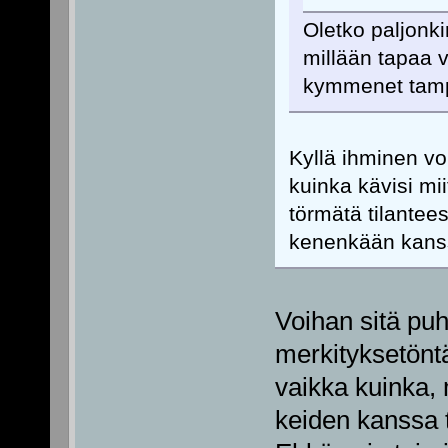
Oletko paljonki
millään tapaa 
kymmenet tampe
Kyllä ihminen vo
kuinka kävisi miit
törmätä tilantee
kenenkään kans
Voihan sitä puhu
merkityksetöntä
vaikka kuinka, 
keiden kanssa t