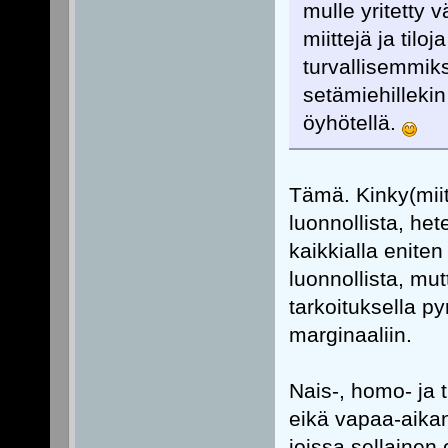
mulle yritetty v
miittejä ja tilo
turvallisemmiks
setämiehillekin
öyhötellä.
Tämä. Kinky(miit
luonnollista, he
kaikkialla enite
luonnollista, mutt
tarkoituksella py
marginaaliin.
Nais-, homo- ja t
eikä vapaa-aikan
joissa sellainen 