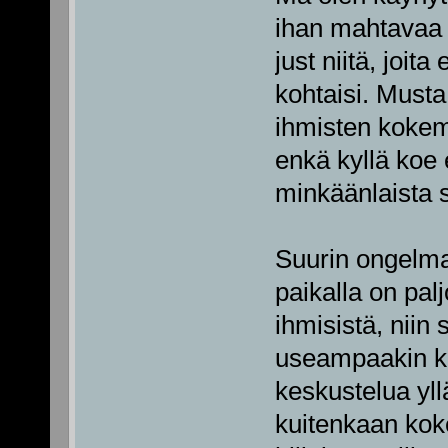
ihan mahtavaa 
just niitä, joi
kohtaisi. Musta
ihmisten kokemu
enkä kyllä koe 
minkäänlaista s
Suurin ongelma m
paikalla on pal
ihmisistä, niin
useampaakin kes
keskustelua yl
kuitenkaan koke