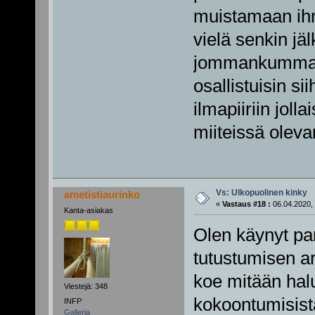
muistamaan ihm
vielä senkin jä
jommankumman v
osallistuisin s
ilmapiiriin jol
miiteissä oleva
Vs: Ulkopuolinen kinky
ametistiaurinko
«
Vastaus #18 :
06.04.2020, 
Kanta-asiakas
Olen käynyt par
tutustumisen arv
koe mitään hal
Viestejä: 348
kokoontumisista
INFP
Galleria