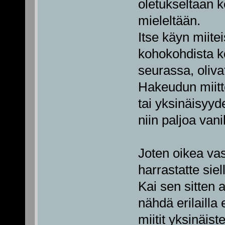
oletukseltaan 
mieleltään.
Itse käyn miitei
kohokohdista ko
seurassa, oliva
Hakeudun miitte
tai yksinäisyyd
niin paljoa vanil
Joten oikea vas
harrastatte sie
Kai sen sitten 
nähdä erilailla 
miitit yksinäis