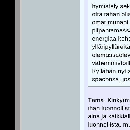
hymistely sek
että tähän ol
omat munani t
piipahtamassa
energiaa kohd
ylläripylläreit
olemassaolevia
vähemmistöille
Kyllähän nyt 
spacensa, jos
Tämä. Kinky(mii
ihan luonnollis
aina ja kaikkia
luonnollista, mu