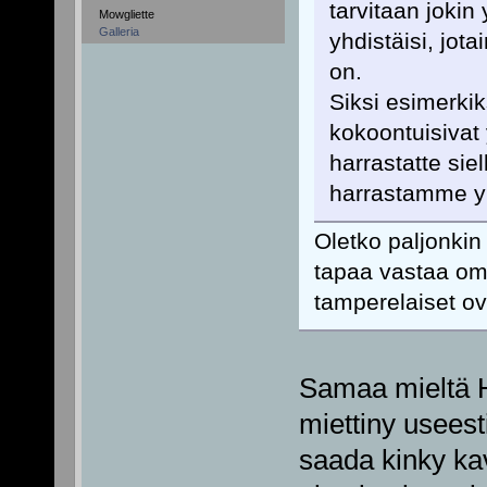
tarvitaan jokin
Mowgliette
Galleria
yhdistäisi, jot
on.
Siksi esimerkik
kokoontuisivat
harrastatte si
harrastamme yk
Oletko paljonkin
tapaa vastaa om
tamperelaiset ov
Samaa mieltä H
miettiny useest
saada kinky kav