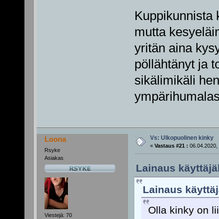
Kuppikunnista k
mutta kesyeläim
yritän aina kys
pöllähtänyt ja t
sikälimikäli hen
ympärihumala
Vs: Ulkopuolinen kinky
Loona
«
Vastaus #21 :
06.04.2020, 
Rsyke
Asiakas
Lainaus käyttäjäl
Lainaus käyttäj
Olla kinky on li
Viestejä: 70