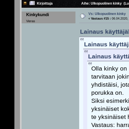
Kirjoittaja
Aihe: Ulkopuolinen kinky (Lu
Vs: Ulkopuolinen kinky
Kinkykundi
«
Vastaus #15 :
06.04.2020, 
Vieras
Lainaus käyttäjäl
Lainaus käyttäj
Lainaus käytt
Olla kinky on 
tarvitaan jok
yhdistäisi, jo
porukka on.
Siksi esimerk
yksinäiset ko
te yksinäiset
Vastaus: harr