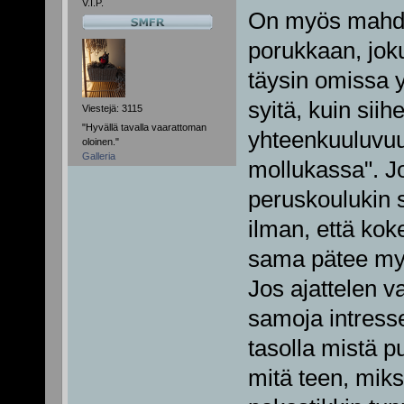
V.I.P.
On myös mahdol
porukkaan, joku
täysin omissa
syitä, kuin siih
Viestejä: 3115
"Hyvällä tavalla vaarattoman
yhteenkuuluvu
oloinen."
Galleria
mollukassa". J
peruskoulukin 
ilman, että ko
sama pätee myö
Jos ajattelen va
samoja intresse
tasolla mistä p
mitä teen, miks 