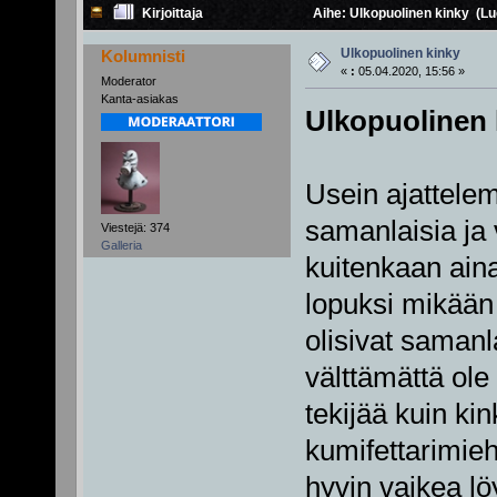
Kirjoittaja
Aihe: Ulkopuolinen kinky (Lu
Ulkopuolinen kinky
Kolumnisti
«
:
05.04.2020, 15:56 »
Moderator
Kanta-asiakas
Ulkopuolinen 
Usein ajattelem
samanlaisia ja 
Viestejä: 374
Galleria
kuitenkaan aina
lopuksi mikään 
olisivat samanl
välttämättä ole
tekijää kuin ki
kumifettarimie
hyvin vaikea löy