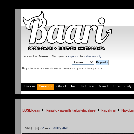
Tervetuloa,
Vieras
. Ole hyvä ja
kirjaudu
tai
rekisteröidy
.
Kirjautuaksesi anna tunnus, salasana ja istuntosi pituus
Etusivu
Foorumi
Ohjeet
Haku
Kalenteri
Kirjaudu
Rekisteröidy
BDSM-baari
 Kirjasto - jäsenille tarkoitetut alueet
Päiväkirjat
Näkökulm
Sivuja: [
1
]
2
3
...
7
Siirry alas