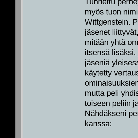
Tunnettu perhey
myös tuon nimit
Wittgenstein. 
jäsenet liittyvät
mitään yhtä om
itsensä lisäksi,
jäseniä yleises
käytetty verta
ominaisuuksien 
mutta peli yhdis
toiseen peliin 
Nähdäkseni per
kanssa: