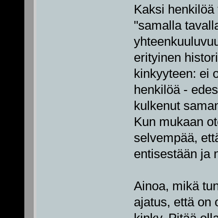
Kaksi henkilöä
"samalla tavall
yhteenkuuluvuu
erityinen histo
kinkyyteen: ei 
henkilöä - edes
kulkenut saman
Kun mukaan ote
selvempää, ett
entisestään ja n
Ainoa, mikä tun
ajatus, että on
kinky. Pitää oll