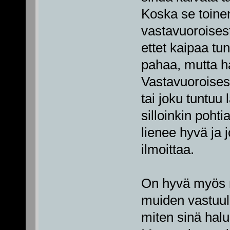
Koska se toinen
vastavuoroisesti
ettet kaipaa tu
pahaa, mutta ha
Vastavuoroisesti
tai joku tuntuu 
silloinkin poht
lienee hyvä ja j
ilmoittaa.
On hyvä myös mu
muiden vastuul
miten sinä halua