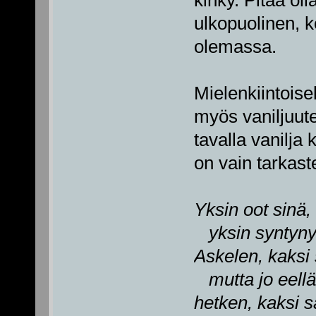
ulkopuolinen, k
olemassa.
Mielenkiintoise
myös vaniljuut
tavalla vanilja 
on vain tarkas
Yksin oot sinä,
yksin syntynyt 
Askelen, kaksi 
mutta jo eelläs
hetken, kaksi s