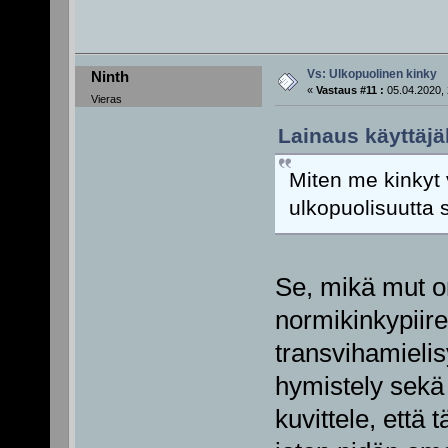
Vs: Ulkopuolinen kinky
Ninth
«
Vastaus #11 :
05.04.2020, 
Vieras
Lainaus käyttäjäl
Miten me kinkyt 
ulkopuolisuutta 
Se, mikä mut o
normikinkypiire
transvihamielis
hymistely sekä
kuvittele, että 