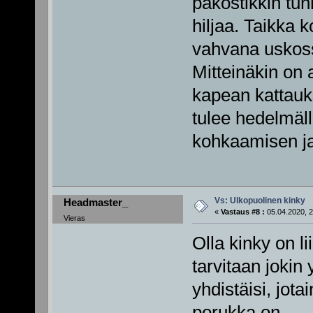
pakostikkin tun
hiljaa. Taikka k
vahvana uskoss
Mitteinäkin on 
kapean kattauk
tulee hedelmäl
kohkaamisen ja
Vs: Ulkopuolinen kinky
Headmaster_
«
Vastaus #8 :
05.04.2020, 2
Vieras
Olla kinky on li
tarvitaan jokin
yhdistäisi, jota
porukka on.