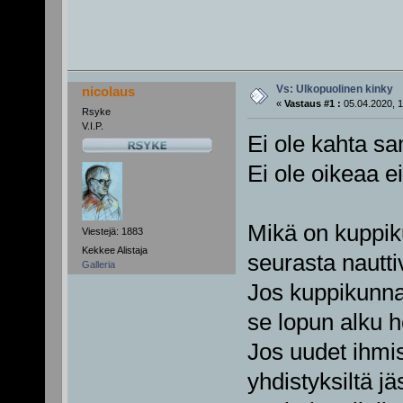
Vs: Ulkopuolinen kinky
nicolaus
«
Vastaus #1 :
05.04.2020, 1
Rsyke
V.I.P.
Ei ole kahta sa
Ei ole oikeaa e
Mikä on kuppiku
Viestejä: 1883
Kekkee Alistaja
seurasta nautti
Galleria
Jos kuppikunna
se lopun alku he
Jos uudet ihmise
yhdistyksiltä jä