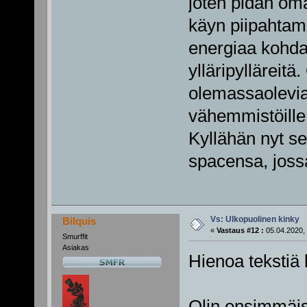
joten pidän om
käyn piipahtama
energiaa kohda
ylläripylläreitä.
olemassaolevia m
vähemmistöille 
Kyllähän nyt se
spacensa, joss
Vs: Ulkopuolinen kinky
Bilquis
«
Vastaus #12 :
05.04.2020, 
Smurffit
Asiakas
Hienoa tekstiä 
Olin ensimmäise