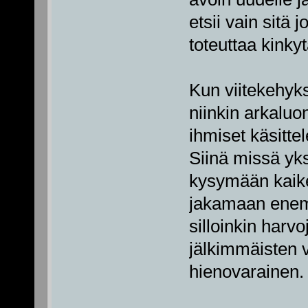
etsii vain sitä 
toteuttaa kink
Kun viitekehyks
niinkin arkaluo
ihmiset käsittel
Siinä missä yk
kysymään kaike
jakamaan enem
silloinkin harvo
jälkimmäisten v
hienovarainen.