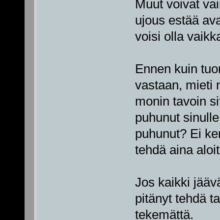
Muut voivat vai
ujous estää av
voisi olla vaik
Ennen kuin tuom
vastaan, mieti 
monin tavoin si
puhunut sinulle,
puhunut? Ei ken
tehdä aina aloit
Jos kaikki jäävä
pitänyt tehdä ta
tekemättä.