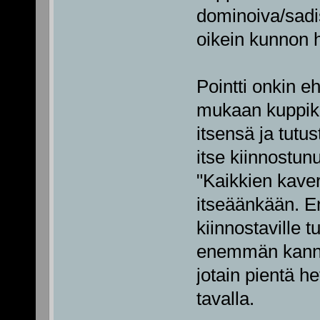
dominoiva/sadis
oikein kunnon 
Pointti onkin eh
mukaan kuppiku
itsensä ja tutus
itse kiinnostunu
"Kaikkien kaver
itseäänkään. En
kiinnostaville tu
enemmän kannat
jotain pientä he
tavalla.