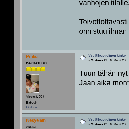
vanhojen tilalle
Toivottottavasti
onnistuu ilman 
Vs: Ulkopuolinen kinky
Pinku
«
Vastaus #2 :
05.04.2020, 1
Baarikärpänen
Tuun tähän nyt
Jaan aika mont
Viestejä: 539
Babygirl
Galleria
Vs: Ulkopuolinen kinky
Kesyeläin
«
Vastaus #3 :
05.04.2020, 1
Asiakas