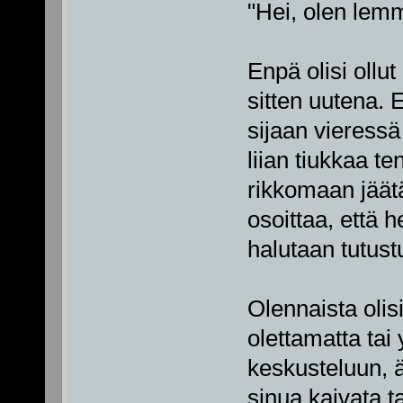
"Hei, olen lemm
Enpä olisi oll
sitten uutena. 
sijaan vieressä
liian tiukkaa te
rikkomaan jäätä.
osoittaa, että h
halutaan tutust
Olennaista olisi
olettamatta tai 
keskusteluun, äl
sinua kaivata ta