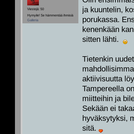
ja kuuntelin, k
Viestejä: 50
Hymyile! Se hämmentää ihmisiä
porukassa. Ens
Galleria
kenenkään kanss
sitten lähti.
Tietenkin uudet
mahdollisimman 
aktiivisuutta l
Tampereella on 
miitteihin ja bi
Sekään ei takaa,
hyväksytyksi, 
sitä.