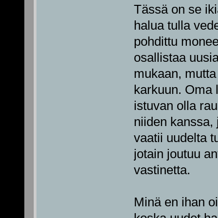
Tässä on se iki
halua tulla ved
pohdittu moneen
osallistaa uusi
mukaan, mutta t
karkuun. Oma li
istuvan olla r
niiden kanssa, 
vaatii uudelta 
jotain joutuu a
vastinetta.
Minä en ihan oi
koska uudet ha