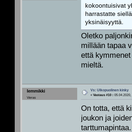
kokoontuisivat 
harrastatte sie
yksinäisyyttä.
Oletko paljonki
millään tapaa 
että kymmenet 
mieltä.
Vs: Ulkopuolinen kinky
lemmikki
«
Vastaus #10 :
05.04.2020, 
Vieras
On totta, että 
joukon ja joide
tarttumapintaa.