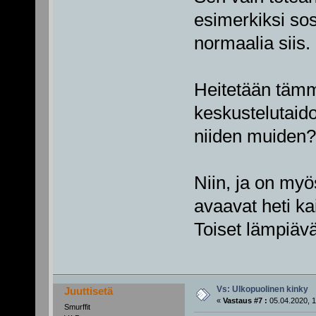
esimerkiksi sos
normaalia siis.
Heitetään tämmö
keskustelutaido
niiden muiden?
Niin, ja on myö
avaavat heti ka
Toiset lämpiäv
Vs: Ulkopuolinen kinky
Juuttisetä
«
Vastaus #7 :
05.04.2020, 1
Smurffit