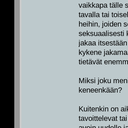
vaikkapa tälle s
tavalla tai toise
heihin, joiden 
seksuaalisesti 
jakaa itsestään
kykene jakamaan
tietävät enemmä
Miksi joku menis
keneenkään?
Kuitenkin on ai
tavoittelevat t
avoin uudelle ja