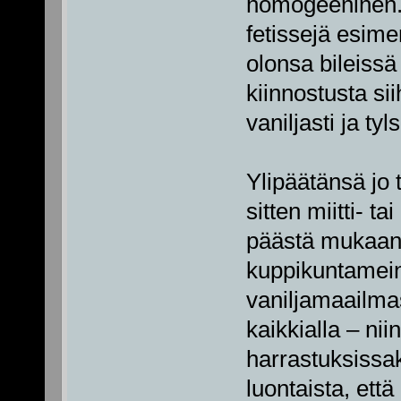
homogeeninen. 
fetissejä esimer
olonsa bileissä
kiinnostusta si
vaniljasti ja tyls
Ylipäätänsä jo 
sitten miitti- t
päästä mukaan 
kuppikuntamein
vaniljamaailma
kaikkialla – nii
harrastuksissak
luontaista, ett