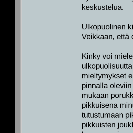
keskustelua.
Ulkopuolinen k
Veikkaan, että 
Kinky voi miele
ulkopuolisuutt
mieltymykset ei
pinnalla oleviin
mukaan porukkaa
pikkuisena min
tutustumaan pik
pikkuisten jou