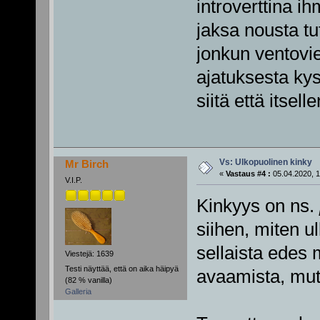
introverttina ihm
jaksa nousta tu
jonkun ventovi
ajatuksesta ky
siitä että itselle
Vs: Ulkopuolinen kinky
Mr Birch
«
Vastaus #4 :
05.04.2020, 1
V.I.P.
Kinkyys on ns.
siihen, miten u
sellaista edes 
Viestejä: 1639
Testi näyttää, että on aika häipyä
avaamista, mutt
(82 % vanilla)
Galleria