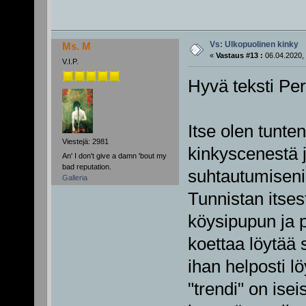
Vs: Ulkopuolinen kinky
Ms. M
«
Vastaus #13 :
06.04.2020, 
V.I.P.
Hyvä teksti Perh
Itse olen tunten
Viestejä: 2981
kinkyscenestä j
An' I don't give a damn 'bout my
bad reputation.
suhtautumiseni
Galleria
Tunnistan itses
köysipupun ja p
koettaa löytää 
ihan helposti 
"trendi" on isei