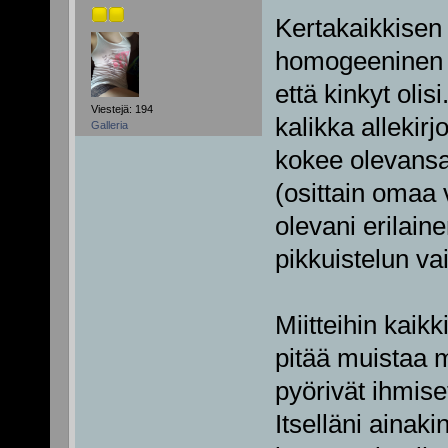
Kertakaikkisen 
homogeeninen p
että kinkyt olis
Viestejä: 194
kalikka allekir
Galleria
kokee olevansa
(osittain omaa v
olevani erilaine
pikkuistelun vai
Miitteihin kaikk
pitää muistaa m
pyörivät ihmis
Itselläni ainaki