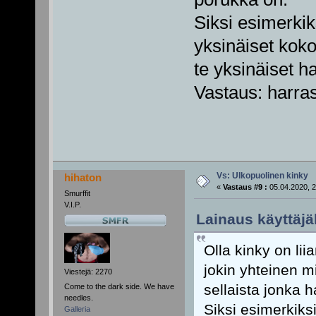
Siksi esimerkik
yksinäiset kok
te yksinäiset h
Vastaus: harra
Vs: Ulkopuolinen kinky
hihaton
«
Vastaus #9 :
05.04.2020, 2
Smurffit
V.I.P.
Lainaus käyttäjä
Olla kinky on lii
jokin yhteinen m
Viestejä: 2270
sellaista jonka 
Come to the dark side. We have
needles.
Siksi esimerkiks
Galleria