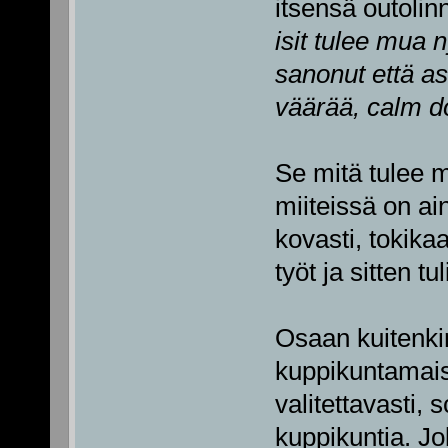
itsensä outolin
isit tulee mua n
sanonut että as
väärää, calm d
Se mitä tulee mi
miiteissä on ai
kovasti, tokika
työt ja sitten tu
Osaan kuitenkin
kuppikuntamais
valitettavasti,
kuppikuntia. Jo