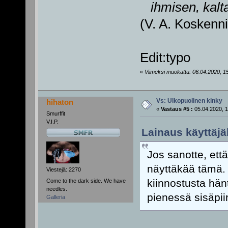
ihmisen, kaltai
(V. A. Koskenn
Edit:typo
«
Viimeksi muokattu: 06.04.2020, 15:
Vs: Ulkopuolinen kinky
hihaton
«
Vastaus #5 :
05.04.2020, 1
Smurffit
V.I.P.
Lainaus käyttäjäl
Jos sanotte, että 
näyttäkää tämä. 
Viestejä: 2270
kiinnostusta hän
Come to the dark side. We have
needles.
pienessä sisäpii
Galleria