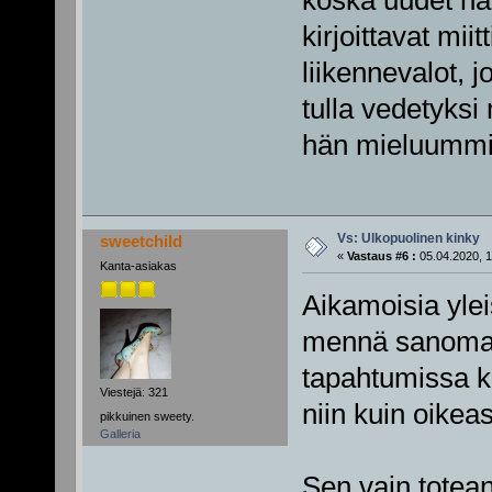
kirjoittavat mii
liikennevalot, 
tulla vedetyksi
hän mieluummin
Vs: Ulkopuolinen kinky
sweetchild
«
Vastaus #6 :
05.04.2020, 1
Kanta-asiakas
Aikamoisia ylei
mennä sanomaan
tapahtumissa kä
Viestejä: 321
niin kuin oikeas
pikkuinen sweety.
Galleria
Sen vain totean,