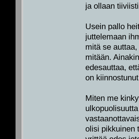
ja ollaan tiivii
Usein pallo heit
juttelemaan ihm
mitä se auttaa, 
mitään. Ainakin 
edesauttaa, ett
on kiinnostunut 
Miten me kinkyt
ulkopuolisuutt
vastaanottavais
olisi pikkuinen ta
yrittää edes jo