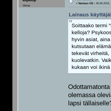
«
Vastaus #11 :
30.06.2015, 
Vieras
Lainaus käyttäjäl
Soittaako termi
kelloja? Psykoo
hyvin asiat, aina
kutsutaan elämäk
tekevät virheitä,
kuolevatkin. Vai
kukaan voi ikin
Odottamatonta e
olemassa olevia
lapsi tällaiselle