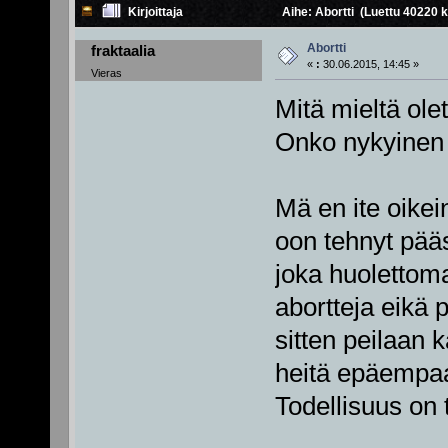
Kirjoittaja
Aihe: Abortti (Luettu 40220 k
Abortti
fraktaalia
«
:
30.06.2015, 14:45 »
Vieras
Mitä mieltä ole
Onko nykyinen 
Mä en ite oikei
oon tehnyt pää
joka huolettoma
abortteja eikä 
sitten peilaan k
heitä epäempaat
Todellisuus on 