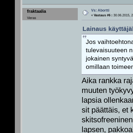
Vs: Abortti
fraktaalia
«
Vastaus #6 :
30.06.2015, 2
Vieras
Lainaus käyttäjäl
Jos vaihtoehton
tulevaisuuteen n
jokainen syntyvä
omillaan toimeen
Aika rankka raj
muuten työkyvyt
lapsia ollenkaa
sit päättäis, e
skitsofreeninen
lapsen, pakkoa