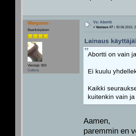
Vs: Abortti
Warguess
«
Vastaus #7 :
30.06.2015, 2
Baarikärpänen
Lainaus käyttäjäl
Abortti on vain 
Viestejä: 903
Ei kuulu yhdellek
Galleria
Kaikki seuraukse
kuitenkin vain j
Aamen,
paremmin en voi