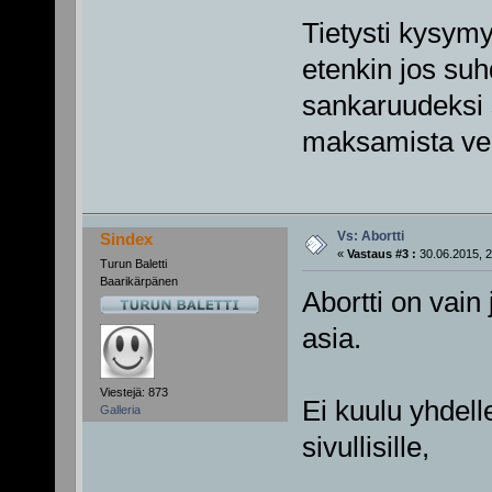
Tietysti kysymy
etenkin jos suh
sankaruudeksi
maksamista ver
Vs: Abortti
Sindex
«
Vastaus #3 :
30.06.2015, 2
Turun Baletti
Baarikärpänen
Abortti on vain
asia.
Viestejä: 873
Ei kuulu yhdel
Galleria
sivullisille,