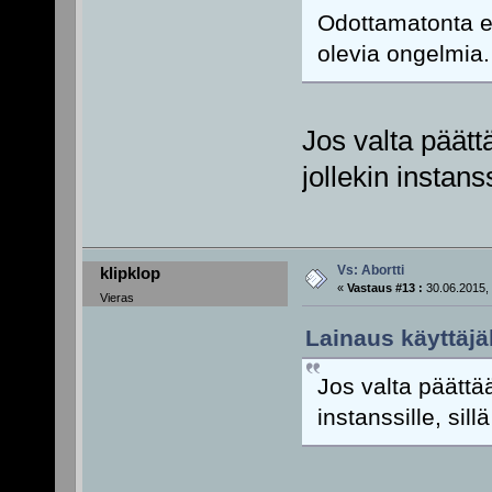
Odottamatonta e
olevia ongelmia. 
Jos valta päätt
jollekin instanss
Vs: Abortti
klipklop
«
Vastaus #13 :
30.06.2015, 
Vieras
Lainaus käyttäjäl
Jos valta päättää
instanssille, sill