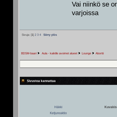
Vai niinkö se o
varjoissa
Sivuja: [
1
]
2
3
4
Siirry ylös
BDSM-baari
 Aula - kaikille avoimet alueet
Lounge
Abortti
Sivustoa kannattaa
Häkki
Kuvakiso
Ketjureaktio