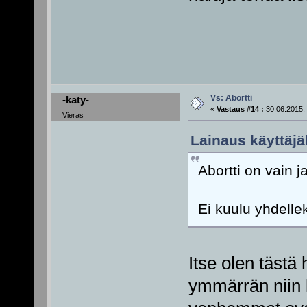
Vs: Abortti
-katy-
«
Vastaus #14 :
30.06.2015, 
Vieras
Lainaus käyttäjäl
Abortti on vain 
Ei kuulu yhdellek
Itse olen tästä
ymmärrän niin 