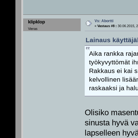
Vs: Abortti
klipklop
«
Vastaus #8 :
30.06.2015, 2
Vieras
Lainaus käyttäjäl
Aika rankka raja
työkyvyttömät ih
Rakkaus ei kai si
kelvollinen lisä
raskaaksi ja hal
Olisiko masentu
sinusta hyvä v
lapselleen hyv