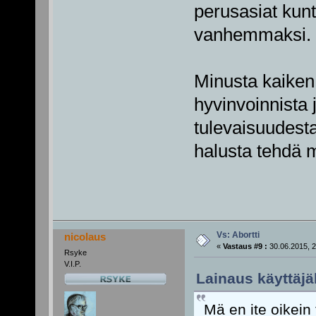
perusasiat kunt
vanhemmaksi.
Minusta kaiken
hyvinvoinnista
tulevaisuudest
halusta tehdä m
Vs: Abortti
nicolaus
«
Vastaus #9 :
30.06.2015, 2
Rsyke
V.I.P.
Lainaus käyttäjäl
Mä en ite oikein