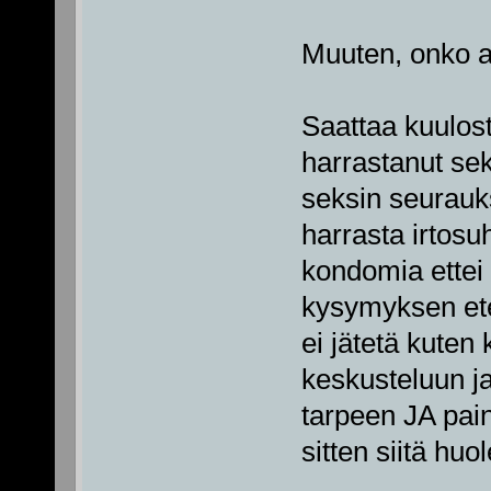
Muuten, onko ab
Saattaa kuulost
harrastanut se
seksin seurauk
harrasta irtosu
kondomia ettei
kysymyksen ete
ei jätetä kuten
keskusteluun ja
tarpeen JA pain
sitten siitä huo