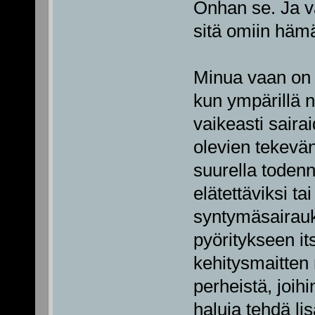
Onhan se. Ja va
sitä omiin hämä
Minua vaan on p
kun ympärillä n
vaikeasti saira
olevien tekevän
suurella toden
elätettäviksi ta
syntymäsairauk
pyöritykseen i
kehitysmaitten 
perheistä, joih
haluja tehdä li