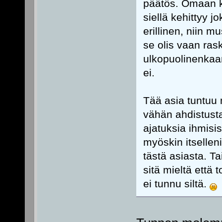
päätös. Omaan ke
siellä kehittyy j
erillinen, niin mu
se olis vaan ras
ulkopuolinenkaan
ei.
Tää asia tuntuu m
vähän ahdistusta
ajatuksia ihmisis
myöskin itsellen
tästä asiasta. Tai
sitä mieltä että 
ei tunnu siltä.