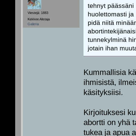
tehnyt päässäni
huolettomasti ja 
Viestejä: 1883
Kekkee Alistaja
pidä niitä minään
Galleria
abortintekijänais
tunnekylminä hir
jotain ihan muut
Kummallisia käs
ihmisistä, ilme
käsityksiisi.
Kirjoituksesi k
abortti on yhä 
tukea ja apua a