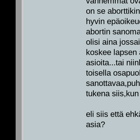
vanhemmat ovat 
on se aborttiki
hyvin epäoikeu
abortin sanomat
olisi aina joss
koskee lapsen al
asioita...tai ni
toisella osapuo
sanottavaa,puh
tukena siis,kun 
eli siis että e
asia?