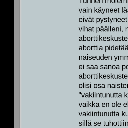
Tunnen molemman
vain käyneet lää
eivät pystyneet
vihat päälleni,
aborttikeskustel
aborttia pidetä
naiseuden ymmä
ei saa sanoa po
aborttikeskuste
olisi osa naiste
"vakiintunutta 
vaikka en ole e
vakiintunutta 
sillä se tuhotti