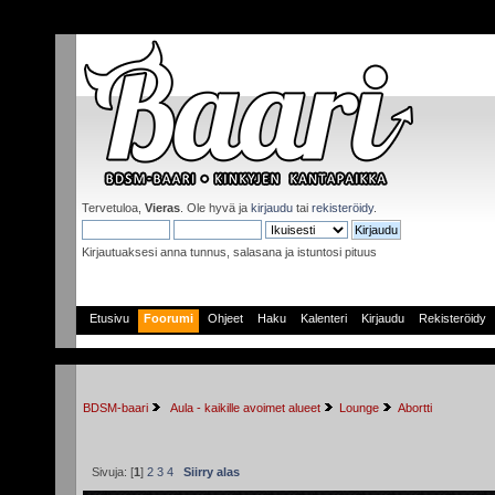
Tervetuloa,
Vieras
. Ole hyvä ja
kirjaudu
tai
rekisteröidy
.
Kirjautuaksesi anna tunnus, salasana ja istuntosi pituus
Etusivu
Foorumi
Ohjeet
Haku
Kalenteri
Kirjaudu
Rekisteröidy
BDSM-baari
 Aula - kaikille avoimet alueet
Lounge
Abortti
Sivuja: [
1
]
2
3
4
Siirry alas