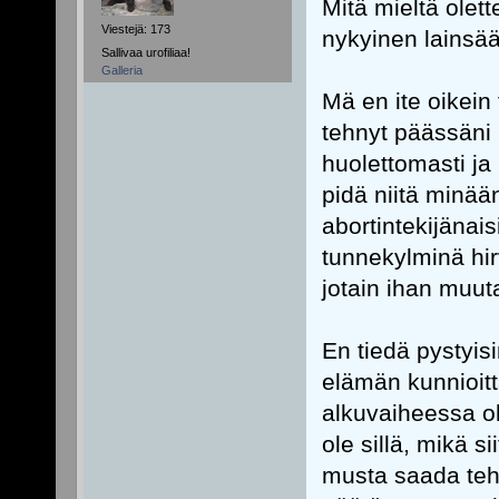
Mitä mieltä olet
Viestejä: 173
nykyinen lainsää
Sallivaa urofiliaa!
Galleria
Mä en ite oikein
tehnyt päässäni
huolettomasti ja 
pidä niitä minään
abortintekijänais
tunnekylminä hir
jotain ihan muut
En tiedä pystyis
elämän kunnioitt
alkuvaiheessa ol
ole sillä, mikä si
musta saada teh