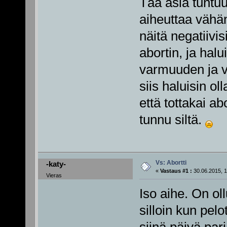
Tää asia tuntuu 
aiheuttaa vähä
näitä negatiivis
abortin, ja halu
varmuuden ja va
siis haluisin oll
että tottakai ab
tunnu siltä.
Vs: Abortti
-katy-
«
Vastaus #1 :
30.06.2015, 1
Vieras
Iso aihe. On o
silloin kun pel