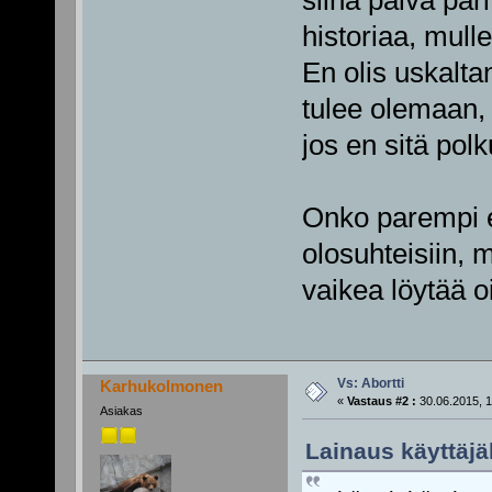
siinä päivä pari
historiaa, mul
En olis uskalta
tulee olemaan, 
jos en sitä polk
Onko parempi et
olosuhteisiin, 
vaikea löytää o
Vs: Abortti
Karhukolmonen
«
Vastaus #2 :
30.06.2015, 1
Asiakas
Lainaus käyttäjäl