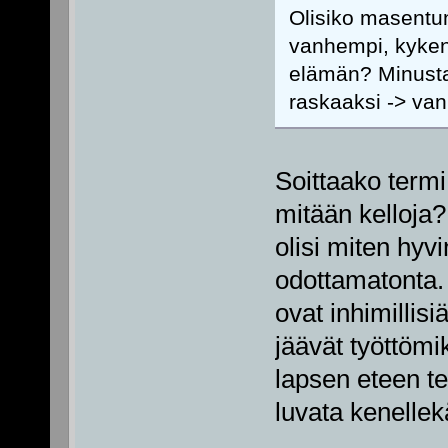
Olisiko masentun
vanhempi, kyken
elämän? Minusta 
raskaaksi -> va
Soittaako term
mitään kelloja
olisi miten hyvi
odottamatonta.
ovat inhimillisi
jäävät työttömi
lapsen eteen te
luvata kenelle