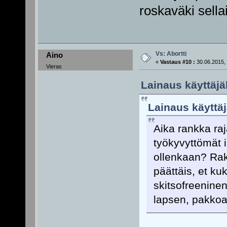
roskaväki sellai
Vs: Abortti
Aino
«
Vastaus #10 :
30.06.2015, 
Vieras
Lainaus käyttäjäl
Lainaus käyttäjä
Aika rankka ra
työkyvyttömät i
ollenkaan? Rakk
päättäis, et ku
skitsofreeninen
lapsen, pakkoa