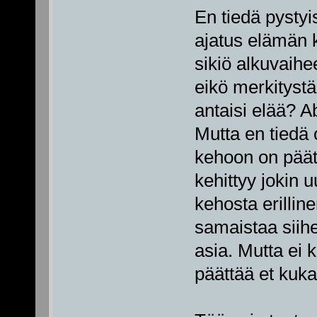
En tiedä pystyi
ajatus elämän k
sikiö alkuvaihe
eikö merkitystä 
antaisi elää? A
Mutta en tiedä
kehoon on päätö
kehittyy jokin u
kehosta erilline
samaistaa siihe
asia. Mutta ei 
päättää et kuka