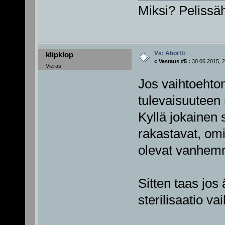
Miksi? Pelissä
Vs: Abortti
klipklop
«
Vastaus #5 :
30.06.2015, 2
Vieras
Jos vaihtoehto
tulevaisuuteen 
Kyllä jokainen 
rakastavat, omi
olevat vanhem
Sitten taas jos 
sterilisaatio va