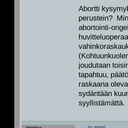
Abortti kysymyk
perustein? Minä
abortointi-onge
huvitteluoperaat
vahinkoraskauk
(Kohtuunkuolem
joudutaan tois
tapahtuu, päätö
raskaana olevan
sydäntään kuunn
syyllistämättä.
Vs: Abortti
klipklop