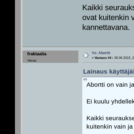
Kaikki seurauks
ovat kuitenkin 
kannettavana.
Vs: Abortti
fraktaalia
«
Vastaus #4 :
30.06.2015, 2
Vieras
Lainaus käyttäjäl
Abortti on vain 
Ei kuulu yhdellek
Kaikki seuraukse
kuitenkin vain j