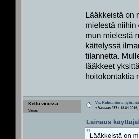
Lääkkeistä on 
mielestä niihin 
mun mielestä ni
kättelyssä ilma
tilannetta. Mul
lääkkeet yksittä
hoitokontaktia 
Vs: Kolmantena pyörän
Kettu vinossa
«
Vastaus #37 :
18.04.2016, 
Vieras
Lainaus käyttäjä
Lääkkeistä on m