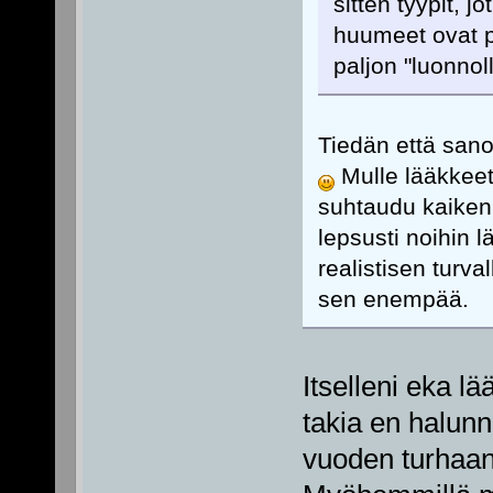
sitten tyypit, jo
huumeet ovat p
paljon "luonnol
Tiedän että sanoi
Mulle lääkkeet
suhtaudu kaiken
lepsusti noihin l
realistisen turva
sen enempää.
Itselleni eka l
takia en halunn
vuoden turhaan.