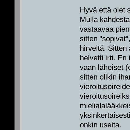
Hyvä että olet 
Mulla kahdesta
vastaavaa pient
sitten "sopivat"
hirveitä. Sitte
helvetti irti. 
vaan läheiset (
sitten olikin i
vieroitusoireid
vieroitusoireik
mielialalääkkei
yksinkertaisest
onkin useita.