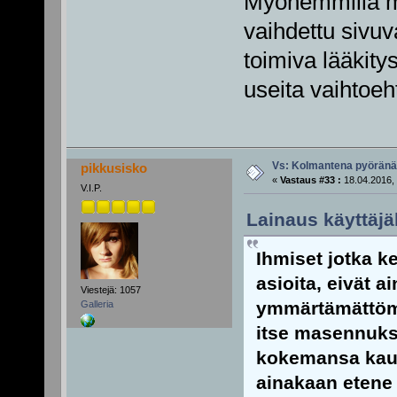
Myöhemmillä ma
vaihdettu sivuv
toimiva lääkity
useita vaihtoeht
Vs: Kolmantena pyörän
pikkusisko
«
Vastaus #33 :
18.04.2016, 
V.I.P.
Lainaus käyttäjäl
Ihmiset jotka k
asioita, eivät 
Viestejä: 1057
ymmärtämättömi
Galleria
itse masennuks
kokemansa kautt
ainakaan etene