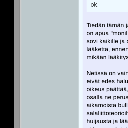
ok.
Tiedän tämän ja
on apua "monille
sovi kaikille j
lääkettä, ennen 
mikään lääkitys
Netissä on vain
eivät edes halua
oikeus päättää
osalla ne perus
aikamoista bulls
salaliittoteorio
huijausta ja l