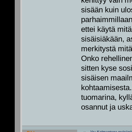
sisään kuin ulo
parhaimmillaan
ettei käytä mit
sisäisiäkään, as
merkitystä mitä
Onko rehelline
sitten kyse sos
sisäisen maail
kohtaamisesta. 
tuomarina, kyll
osannut ja uska