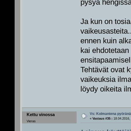
pysyä hengissä
Ja kun on tosia
vaikeusasteita..
ennen kuin alk
kai ehdotetaan 
ensitapaamisell
Tehtävät ovat k
vaikeuksia ilma
löydy oikeita i
Vs: Kolmantena pyörän
Kettu vinossa
«
Vastaus #35 :
18.04.2016, 
Vieras