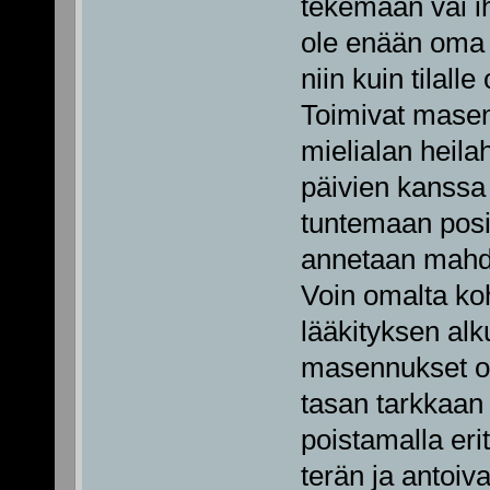
tekemään vai i
ole enään oma i
niin kuin tilalle
Toimivat masen
mielialan heilah
päivien kanssa 
tuntemaan posit
annetaan mahdol
Voin omalta koh
lääkityksen al
masennukset oli
tasan tarkkaan 
poistamalla eri
terän ja antoiv