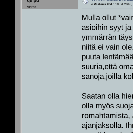
quipu
«
Vastaus #34 :
18.04.2016, 
Vieras
Mulla ollut *va
asioihin syyt j
ymmärrän täysin
niitä ei vain o
puuta lentämään
suuria,että oma
sanoja,joilla k
Saatan olla hi
olla myös suojat
romahtamista, ai
ajanjaksolla. I