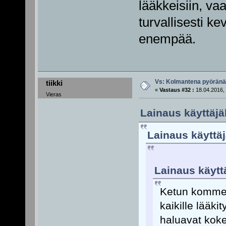
lääkkeisiin, vaa
turvallisesti ke
enempää.
Vs: Kolmantena pyörän
tiikki
«
Vastaus #32 :
18.04.2016, 
Vieras
Lainaus käyttäjä
Lainaus käyttäj
Lainaus käyttä
Ketun komment
kaikille lääkit
haluavat koke