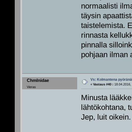
normaalisti ilma
täysin apaattis
taistelemista.
rinnasta kelluk
pinnalla silloin
pohjaan ilman 
Vs: Kolmantena pyörän
Chmlnidae
«
Vastaus #40 :
18.04.2016, 
Vieras
Minusta lääkke
lähtökohtana, tu
Jep, luit oikein.