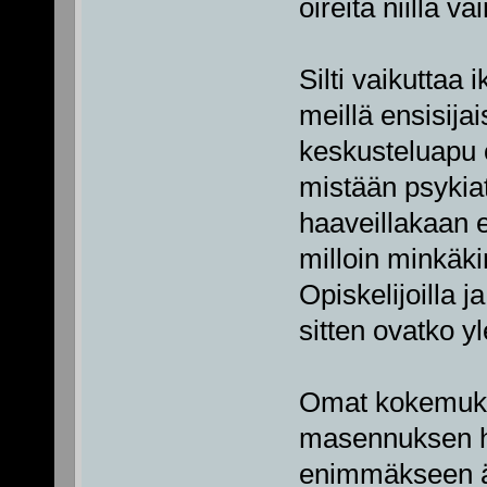
oireita niillä va
Silti vaikuttaa i
meillä ensisij
keskusteluapu o
mistään psykiat
haaveillakaan 
milloin minkäki
Opiskelijoilla j
sitten ovatko 
Omat kokemukse
masennuksen ho
enimmäkseen ä