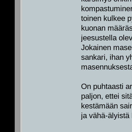
kompastuminen
toinen kulkee 
kuonan määrästä
jeesustella ol
Jokainen mase
sankari, ihan yh
masennuksesta
On puhtaasti a
paljon, ettei s
kestämään sair
ja vähä-älyistä 