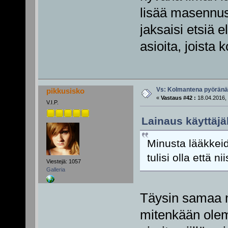
lisää masennusp
jaksaisi etsiä 
asioita, joista k
Vs: Kolmantena pyörän
pikkusisko
«
Vastaus #42 :
18.04.2016, 
V.I.P.
Lainaus käyttäjä
Minusta lääkkeid
tulisi olla että n
Viestejä: 1057
Galleria
Täysin samaa mi
mitenkään olemu