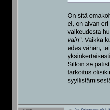
On sitä omakoh
ei, on aivan er
vaikeudesta hu
vain"
. Vaikka ku
edes vähän, tai
yksinkertaisest
Silloin se pati
tarkoitus olisi
syyllistämisest
Vs: Kolmantena pyörän