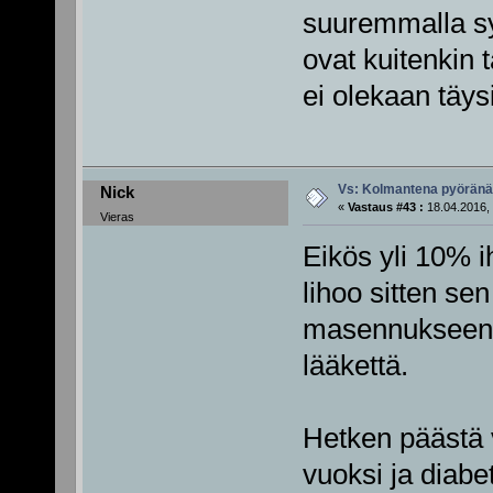
suuremmalla syy
ovat kuitenkin
ei olekaan täy
Vs: Kolmantena pyörän
Nick
«
Vastaus #43 :
18.04.2016, 
Vieras
Eikös yli 10% ih
lihoo sitten se
masennukseen vo
lääkettä.
Hetken päästä
vuoksi ja diabe