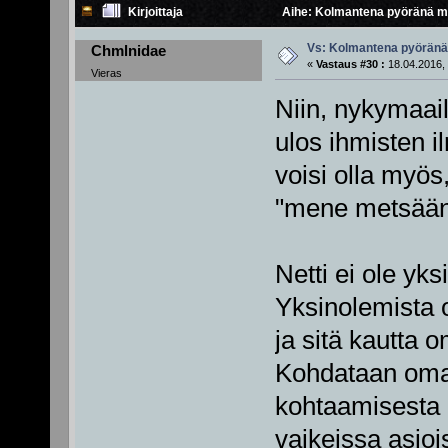
Kirjoittaja
Aihe: Kolmantena pyöränä m
Vs: Kolmantena pyörän
Chmlnidae
«
Vastaus #30 :
18.04.2016, 
Vieras
Niin, nykymaa
ulos ihmisten il
voisi olla myös,
"mene metsään 
Netti ei ole yks
Yksinolemista 
ja sitä kautta
Kohdataan omat
kohtaamisesta 
vaikeissa asio