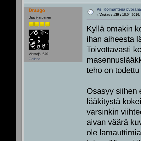
Vs: Kolmantena pyörän
Draugo
«
Vastaus #39 :
18.04.2016, 
Baarikärpänen
Kyllä omakin k
ihan aiheesta lä
Toivottavasti k
Viestejä: 640
masennuslääkke
Galleria
teho on todettu
Osasyy siihen e
lääkitystä koke
varsinkin viih
aivan väärä ku
ole lamauttimi