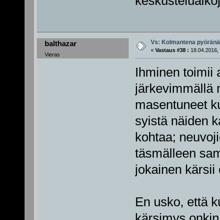
keskusteluaikoj
Vs: Kolmantena pyörän
balthazar
«
Vastaus #38 :
18.04.2016, 
Vieras
Ihminen toimii
järkevimmällä m
masentuneet kui
syistä näiden 
kohtaa; neuvoji
täsmälleen sam
jokainen kärsii
En usko, että 
kärsimys onkin s