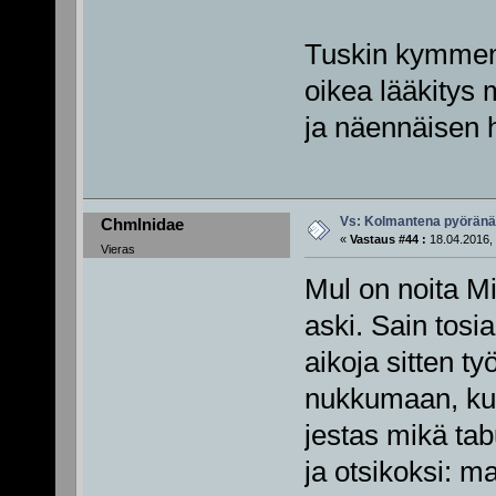
Tuskin kymmene
oikea lääkitys 
ja näennäisen h
Vs: Kolmantena pyörän
Chmlnidae
«
Vastaus #44 :
18.04.2016, 
Vieras
Mul on noita Mi
aski. Sain tos
aikoja sitten ty
nukkumaan, kuu
jestas mikä tab
ja otsikoksi: ma