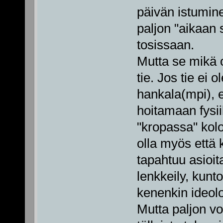
päivän istuminen
paljon "aikaan s
tosissaan.
Mutta se mikä o
tie. Jos tie ei 
hankala(mpi), e
hoitamaan fysii
"kropassa" kolot
olla myös että
tapahtuu asioita
lenkkeily, kunto
kenenkin ideol
Mutta paljon voi