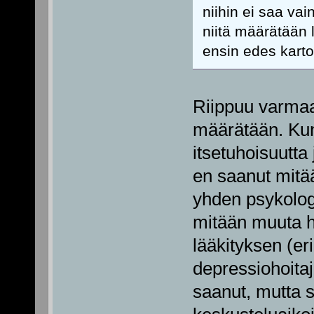
niihin ei saa vai
niitä määrätään l
ensin edes kartoi
Riippuu varmaan
määrätään. Kun
itsetuhoisuutta
en saanut mitää
yhden psykologi
mitään muuta h
lääkityksen (eri
depressiohoitaj
saanut, mutta s