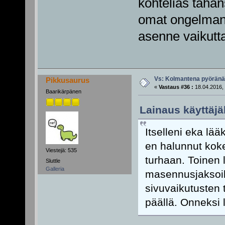
kohtelias tahan
omat ongelmans
asenne vaikutta
Vs: Kolmantena pyörän
Pikkusaurus
«
Vastaus #36 :
18.04.2016, 
Baarikärpänen
Lainaus käyttäjäl
Itselleni eka lää
en halunnut koke
Viestejä: 535
turhaan. Toinen
Sluttle
Galleria
masennusjaksoil
sivuvaikutusten 
päällä. Onneksi l