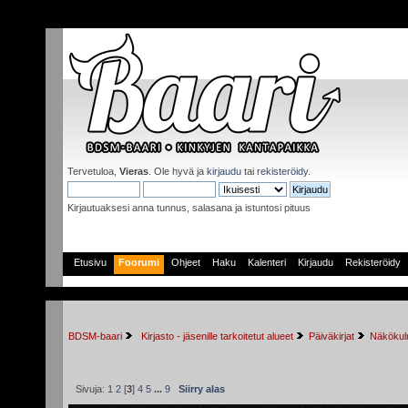
Tervetuloa,
Vieras
. Ole hyvä ja
kirjaudu
tai
rekisteröidy
.
Kirjautuaksesi anna tunnus, salasana ja istuntosi pituus
Etusivu
Foorumi
Ohjeet
Haku
Kalenteri
Kirjaudu
Rekisteröidy
BDSM-baari
 Kirjasto - jäsenille tarkoitetut alueet
Päiväkirjat
Näkökulm
Sivuja:
1
2
[
3
]
4
5
...
9
Siirry alas