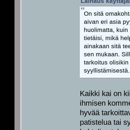
Lainaus käyttäjäl
On sitä omakoht
aivan eri asia p
huolimatta, kui
tietäisi, mikä he
ainakaan sitä tee
sen mukaan. Sill
tarkoitus olisik
syyllistämisestä.
Kaikki kai on k
ihmisen komment
hyvää tarkoitta
patistelua tai 