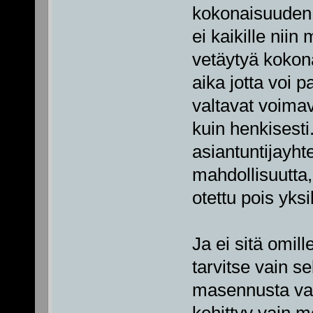
kokonaisuuden k
ei kaikille niin 
vetäytyä kokonaa
aika jotta voi 
valtavat voimav
kuin henkisesti
asiantuntijayht
mahdollisuutta,
otettu pois yksil
Ja ei sitä omi
tarvitse vain se
masennusta vaa
kehittyy vain 