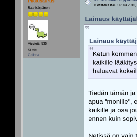
Vs: Kolmantena pyörän
Pikkusaurus
«
Vastaus #31 :
18.04.2016, 
Baarikärpänen
Lainaus käyttäjäl
Lainaus käyttäj
Viestejä: 535
Sluttle
Ketun kommentt
Galleria
kaikille lääkity
haluavat kokeil
Tiedän tämän ja s
apua "monille", e
kaikille ja osa 
ennen kuin sopiva
Netissä on vain 