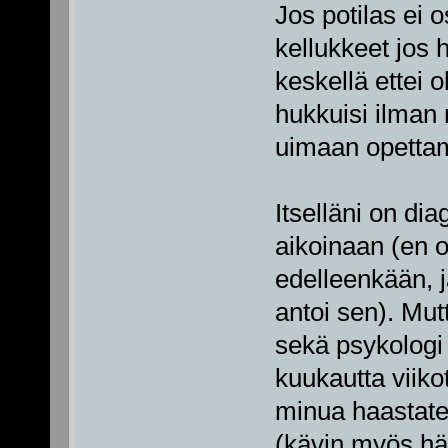
Jos potilas ei 
kellukkeet jos
keskellä ettei 
hukkuisi ilman n
uimaan opetta
Itselläni on d
aikoinaan (en o
edelleenkään, j
antoi sen). Mutt
sekä psykologi (
kuukautta viikot
minua haastatel
(kävin myös hä