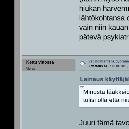
hiukan harvemm
lähtökohtansa o
vain niin kauan 
pätevä psykiatri
Vs: Kolmantena pyörän
Kettu vinossa
«
Vastaus #41 :
18.04.2016, 
Vieras
Lainaus käyttäjä
Minusta lääkkeid
tulisi olla että n
Juuri tämä tav