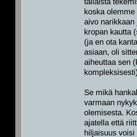
tällaista tekem
koska olemme ni
aivo narikkaan j
kropan kautta (
(ja en ota kanta
asiaan, oli sitt
aiheuttaa sen 
kompleksisesti
Se mikä hankalo
varmaan nykyku
olemisesta. Kos
ajatella että ri
hiljaisuus voisi