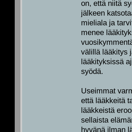
on, että niitä s
jälkeen katsota
mieliala ja tarv
menee lääkityks
vuosikymmentä.
välillä lääkitys
lääkityksissä aj
syödä.
Useimmat varma
että lääkkeitä 
lääkkeistä eroon
sellaista elämä
hyvänä ilman lä