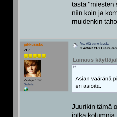
tästä "miesten
niin koin ja ko
muidenkin tahol
Vs: Älä pane lapsia
pikkusisko
«
Vastaus #175 :
18.10.2020
V.I.P.
Lainaus käyttäjäl
Asian vääränä pi
Viestejä: 1057
eri asioita.
Galleria
Juurikin tämä o
jotka kolumnia 