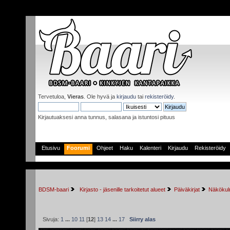
Tervetuloa,
Vieras
. Ole hyvä ja
kirjaudu
tai
rekisteröidy
.
Kirjautuaksesi anna tunnus, salasana ja istuntosi pituus
Etusivu
Foorumi
Ohjeet
Haku
Kalenteri
Kirjaudu
Rekisteröidy
BDSM-baari
 Kirjasto - jäsenille tarkoitetut alueet
Päiväkirjat
Näkökulm
Sivuja:
1
...
10
11
[
12
]
13
14
...
17
Siirry alas