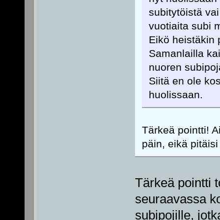
subitytöistä v
vuotiaita subi 
Eikö heistäkin 
Samanlailla k
nuoren subipoj
Siitä en ole k
huolissaan.
Tärkeä pointti! 
päin, eikä pitäis
Tärkeä pointti t
seuraavassa ko
subipojille, jo