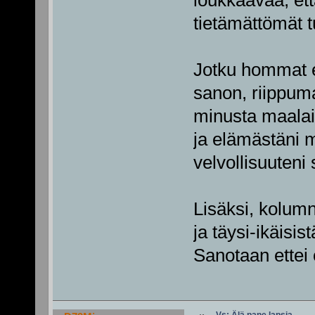
tietämättömät tu
Jotku hommat ei
sanon, riippuma
minusta maalail
ja elämästäni 
velvollisuuteni s
Lisäksi, kolum
ja täysi-ikäisis
Sanotaan ettei 
Vs: Älä pane lapsia