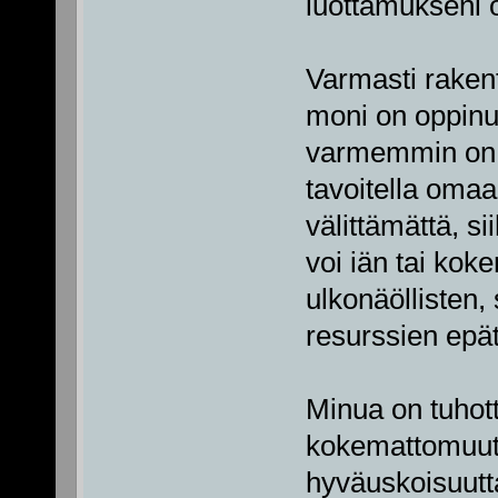
luottamukseni o
Varmasti rakent
moni on oppinut
varmemmin on ni
tavoitella omaa
välittämättä, s
voi iän tai koke
ulkonäöllisten, 
resurssien epä
Minua on tuhott
kokemattomuutt
hyväuskoisuutta