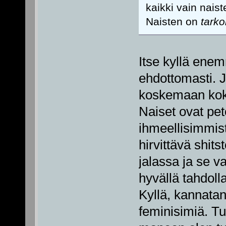
kaikki vain nai
Naisten on
tarko
Itse kyllä enem
ehdottomasti. J
koskemaan koko 
Naiset ovat peto
ihmeellisimmist
hirvittävä shits
jalassa ja se v
hyvällä tahdol
Kyllä, kannatan
feminisimiä. Tu