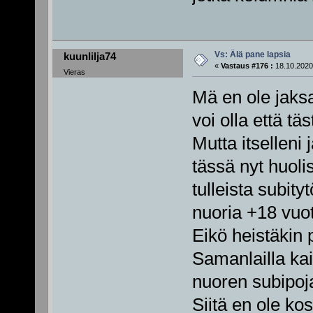
Vs: Älä pane lapsia
kuunlilja74
«
Vastaus #176 :
18.10.2020
Vieras
Mä en ole jaksa
voi olla että täs
Mutta itselleni
tässä nyt huoli
tulleista subit
nuoria +18 vuot
Eikö heistäkin 
Samanlailla k
nuoren subipoj
Siitä en ole k