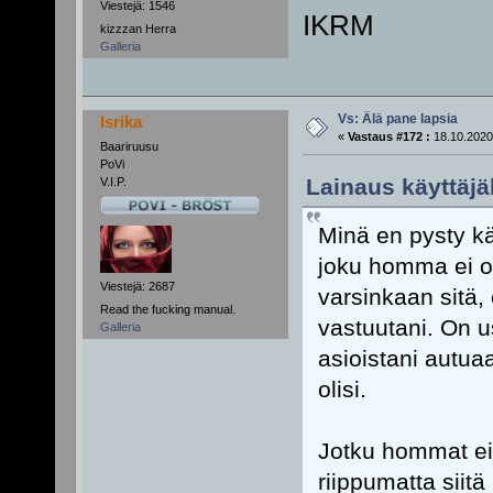
Viestejä: 1546
IKRM
kizzzan Herra
Galleria
Vs: Älä pane lapsia
Isrika
«
Vastaus #172 :
18.10.2020
Baariruusu
PoVi
Lainaus käyttäjäl
V.I.P.
Minä en pysty kä
joku homma ei ole
Viestejä: 2687
varsinkaan sitä,
Read the fucking manual.
vastuutani. On 
Galleria
asioistani autua
olisi.
Jotku hommat ei 
riippumatta siit