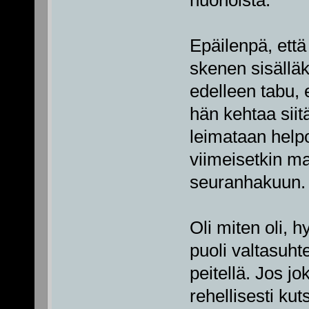
huonoista.
Epäilenpä, että
skenen sisälläk
edelleen tabu, 
hän kehtaa siitä
leimataan helpo
viimeisetkin m
seuranhakuun.
Oli miten oli, 
puoli valtasuhte
peitellä. Jos jo
rehellisesti kut