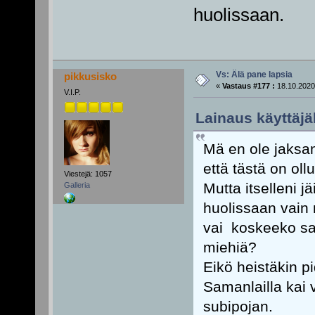
huolissaan.
Vs: Älä pane lapsia
pikkusisko
«
Vastaus #177 :
18.10.2020
V.I.P.
Lainaus käyttäjäl
Mä en ole jaksanu
että tästä on ollu
Viestejä: 1057
Mutta itselleni j
Galleria
huolissaan vain n
vai koskeeko sa
miehiä?
Eikö heistäkin p
Samanlailla kai
subipojan.