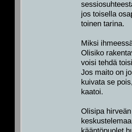
sessiosuhteesta
jos toisella os
toinen tarina.
Miksi ihmeessä 
Olisiko rakent
voisi tehdä tois
Jos maito on j
kuivata se pois
kaatoi.
Olisipa hirveän
keskustelemaan
kääntöpuolet hu