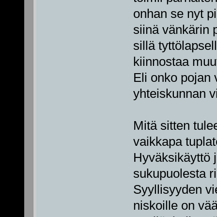
onhan se nyt pi
siinä vänkärin 
sillä tyttölaps
kiinnostaa muu
Eli onko pojan 
yhteiskunnan vi
Mitä sitten tule
vaikkapa tupl
Hyväksikäyttö j
sukupuolesta r
Syyllisyyden v
niskoille on vää