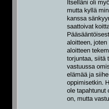
Itselläni oli m
mutta kyllä min
kanssa sänkyyn
saattoivat koitt
Pääsääntöisesti
aloitteen, joten 
aloitteen tekem
torjuntaa, siit
vastuussa omis
elämää ja siihe
oppimisetkin. 
ole tapahtunut
on, mutta vastuu