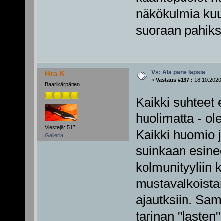
näkökulmia kuu
suoraan pahiks
Vs: Älä pane lapsia
Hra K
«
Vastaus #167 :
18.10.2020
Baarikärpänen
Kaikki suhteet 
huolimatta - ol
Viestejä: 517
Kaikki huomio 
Galleria
suinkaan esinee
kolmunityyliin 
mustavalkoista
ajautksiin. Sam
tarinan "lasten