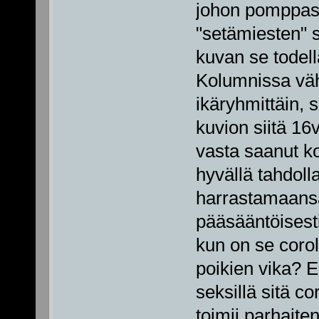
johon pomppasi
"setämiesten" 
kuvan se todella
Kolumnissa väh
ikäryhmittäin, 
kuvion siitä 16
vasta saanut ko
hyvällä tahdoll
harrastamaansa
pääsääntöisesti
kun on se corol
poikien vika? Ei
seksillä sitä c
toimii parhait