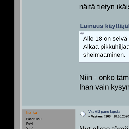
näitä tietyn ik
Lainaus käyttäjäl
Alle 18 on selvä p
Alkaa pikkuhilja
sheimaaminen
Niin - onko tä
Ihan vain kysy
Vs: Älä pane lapsia
Isrika
«
Vastaus #168 :
18.10.2020
Baariruusu
PoVi
V.I.P.