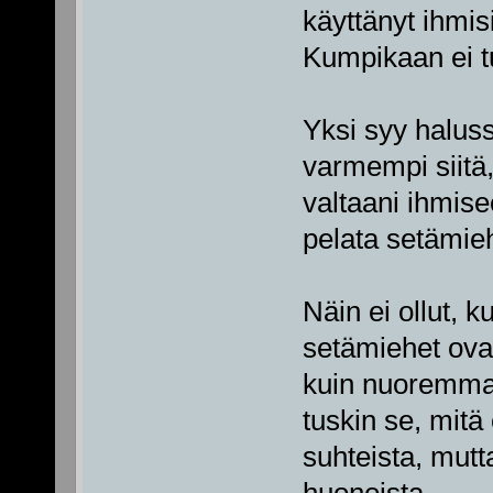
käyttänyt ihmis
Kumpikaan ei t
Yksi syy halussa
varmempi siitä
valtaani ihmise
pelata setämieh
Näin ei ollut, ku
setämiehet ova
kuin nuoremmat
tuskin se, mitä 
suhteista, mutta