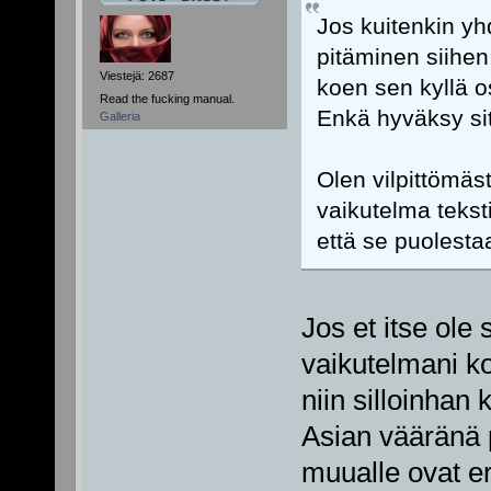
Jos kuitenkin yh
pitäminen siihe
Viestejä: 2687
koen sen kyllä o
Read the fucking manual.
Enkä hyväksy si
Galleria
Olen vilpittömäst
vaikutelma teksti
että se puolesta
Jos et itse ole 
vaikutelmani k
niin silloinhan 
Asian vääränä 
muualle ovat eri