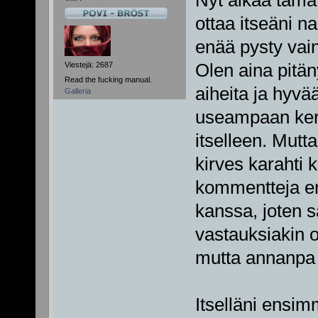
Nyt alkaa täm
ottaa itseäni n
enää pysty vain 
Viestejä: 2687
Olen aina pitän
Read the fucking manual.
aiheita ja hyvä
Galleria
useampaan kert
itselleen. Mut
kirves karahti 
kommentteja en
kanssa, joten sa
vastauksiakin on
mutta annanpa s
Itselläni ensim