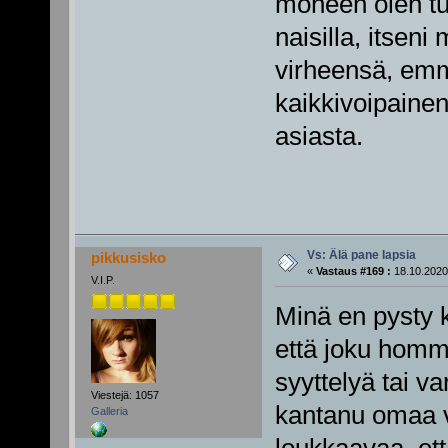
moneen olen tut
naisilla, itseni
virheensä, emme 
kaikkivoipainen
asiasta.
Vs: Älä pane lapsia
pikkusisko
«
Vastaus #169 :
18.10.2020
V.I.P.
Minä en pysty 
että joku homma
syyttelyä tai va
Viestejä: 1057
kantanu omaa 
Galleria
loukkaavaa, et