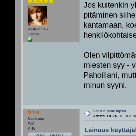
Jos kuitenkin 
pitäminen siih
kantamaan, koe
Viestejä: 1057
henkilökohtaise
Galleria
Olen vilpittömäs
miesten syy - va
Pahoillani, mutt
minun syyni.
Vs: Älä pane lapsia
Isrika
«
Vastaus #174 :
18.10.2020
Baariruusu
PoVi
Lainaus käyttäjäl
V.I.P.