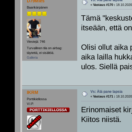
D79Mies
«
Vastaus #170 :
18.10.2020
Baarikärpänen
Tämä "keskuste
itseään, että on
Viestejä: 746
Olisi ollut aika
Turvallinen tila on airbag:
täytettä, ei sisältöä.
aika lailla huk
Galleria
ulos. Siellä pai
Vs: Älä pane lapsia
IKRM
«
Vastaus #171 :
18.10.2020
Porttikiellossa
V.I.P.
Erinomaiset kirj
Kiitos niistä.