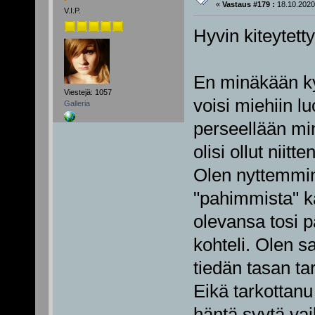
«
Vastaus #179 :
18.10.2020
V.I.P.
Hyvin kiteytet
En minäkään kyl
Viestejä: 1057
voisi miehiin lu
Galleria
perseellään min
olisi ollut niit
Olen nyttemmin
"pahimmista" k
olevansa tosi p
kohteli. Olen s
tiedän tasan ta
Eikä tarkottanu
häntä syytä vai