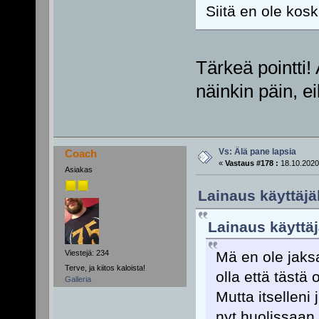
Siitä en ole kos
Tärkeä pointti!
näinkin päin, ei
Vs: Älä pane lapsia
Coach
«
Vastaus #178 :
18.10.2020
Asiakas
Lainaus käyttäjäl
Lainaus käyttäjä
Viestejä: 234
Mä en ole jaksa
Terve, ja kiitos kaloista!
olla että tästä 
Galleria
Mutta itselleni
nyt huolissaan 