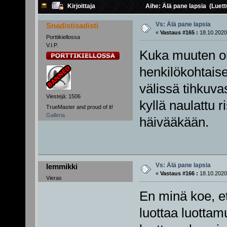
Kirjoittaja
Aihe: Älä pane lapsia (Luet
Vs: Älä pane lapsia
Snadistisadisti
«
Vastaus #165 :
18.10.2020
Porttikiellossa
V.I.P.
Kuka muuten o
henkilökohtaise
välissä tihkuva
Viestejä: 1506
kyllä naulattu r
TrueMaster and proud of it!
Galleria
häivääkään.
Vs: Älä pane lapsia
lemmikki
«
Vastaus #166 :
18.10.2020
Vieras
En minä koe, et
luottaa luottam