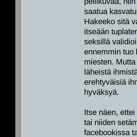
peilikuvaa, nii
saatua kasvatus
Hakeeko sitä v
itseään tuplat
seksillä validioi
ennemmin tuo 
miesten. Mutta 
läheistä ihmis
erehtyväisiä ihm
hyväksyä.
Itse näen, ette
tai niiden set
facebookissa t