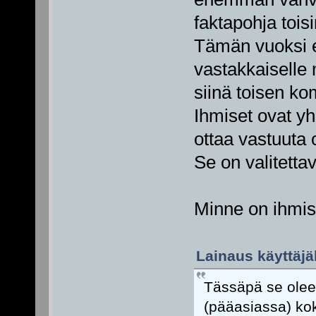
faktapohja tois
Tämän vuoksi e
vastakkaiselle 
siinä toisen k
Ihmiset ovat yhä
ottaa vastuuta
Se on valitetta
Minne on ihmi
Lainaus käyttäjäl
Tässäpä se oleel
(pääasiassa) kok