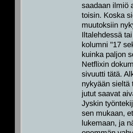
saadaan ilmiö 
toisin. Koska s
muutoksiin nykyp
Iltalehdessä ta
kolumni "17 sek
kuinka paljon 
Netflixin doku
sivuutti tätä. A
nykyään sieltä 
jutut saavat ai
Jyskin työntek
sen mukaan, et
lukemaan, ja n
enemmän vahvis