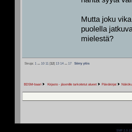
Mutta joku vika 
puolella jatkuva
mielestä?
Sivuja:
1
...
10
11
[
12
]
13
14
...
17
Siirry ylös
BDSM-baari
 Kirjasto - jäsenille tarkoitetut alueet
Päiväkirjat
Näkökul
SMF 2.0.1