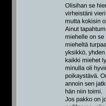
Olisihan se hie
virheistäni vie
mutta kokisin o
Ainut tapahtuma
miehelle on se
mieheltä turpa
yksikkö, yhden 
kaikki miehet l
minulla oli hyv
poikaystävä. Om
annoin sen jat
hän niin toimi.
Jos pakko on j