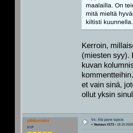
maalailla. On te
mitä mieltä hyvä
kiltisti kuunnella.
Kerroin, millai
(miesten syy). E
kuvan kolumnist
kommentteihin.
et vain sinä, j
ollut yksin sinu
Vs: Älä pane lapsia
pikkusisko
«
Vastaus #173 :
18.10.2020
V.I.P.