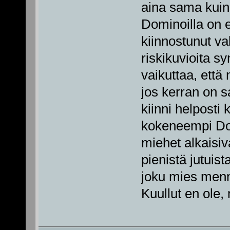
aina sama kuin 
Dominoilla on
kiinnostunut va
riskikuvioita s
vaikuttaa, että 
jos kerran on 
kiinni helposti
kokeneempi Domi
miehet alkaisi
pienistä jutuist
joku mies menn
Kuullut en ole,