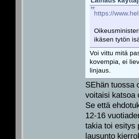
Lainaus käyttäj
https://www.hel
Oikeusministeri
ikäsen tytön is
Voi vittu mitä p
kovempia, ei lie
linjaus.
SEhän tuossa on
voitaisi katsoa
Se että ehdotuk
12-16 vuotiad
takia toi esitys
lausunto kierro