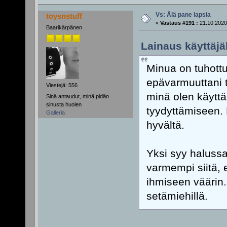
Vs: Älä pane lapsia
toysnstuff
«
Vastaus #191 :
21.10.2020
Baarikärpänen
Lainaus käyttäjä
Minua on tuhottu
epävarmuuttani t
Viestejä: 556
minä olen käyttä
Sinä antaudut, minä pidän
sinusta huolen
tyydyttämiseen.
Galleria
hyvältä.
Yksi syy halussan
varmempi siitä, 
ihmiseen väärin.
setämiehillä.