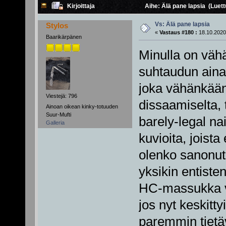
Kirjoittaja
Aihe: Älä pane lapsia (Luet
Vs: Älä pane lapsia
Stylos
«
Vastaus #180 :
18.10.2020
Baarikärpänen
Minulla on vähän
suhtaudun aina 
joka vähänkään
Viestejä: 796
dissaamiselta,
Ainoan oikean kinky-totuuden
Suur-Mufti
barely-legal nai
Galleria
kuvioita, joist
olenko sanonut 
yksikin entiste
HC-massukka vo
jos nyt keskitty
paremmin tietäv