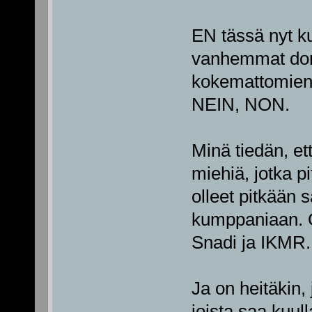
EN tässä nyt ku
vanhemmat domi
kokemattomien
NEIN, NON.
Minä tiedän, et
miehiä, jotka p
olleet pitkään 
kumppaniaan. O
Snadi ja IKMR.
Ja on heitäkin,
joista saa kuul