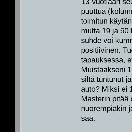
13-vuotiaan seu
puuttua (kolumn
toimitun käytän
mutta 19 ja 50 
suhde voi kumm
positiivinen. T
tapauksessa, et
Muistaakseni 13
siltä tuntunut j
auto? Miksi ei 
Masterin pitää 
nuorempiakin j
saa.