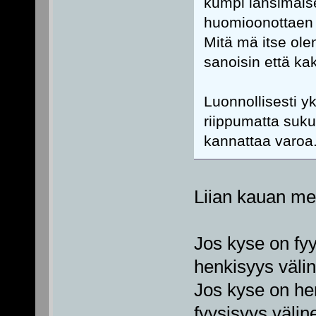
kumpi länsimaise
huomioonottaen
Mitä mä itse ole
sanoisin että ka
Luonnollisesti yk
riippumatta suk
kannattaa varoa
Liian kauan me
Jos kyse on fyy
henkisyys välin
Jos kyse on hen
fyysisyys välin