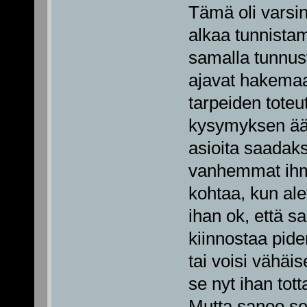
Tämä oli varsi
alkaa tunnista
samalla tunnust
ajavat hakemaa
tarpeiden tote
kysymyksen ääre
asioita saadak
vanhemmat ihmi
kohtaa, kun al
ihan ok, että sa
kiinnostaa pide
tai voisi vähäise
se nyt ihan tot
Mutta sanoo sen