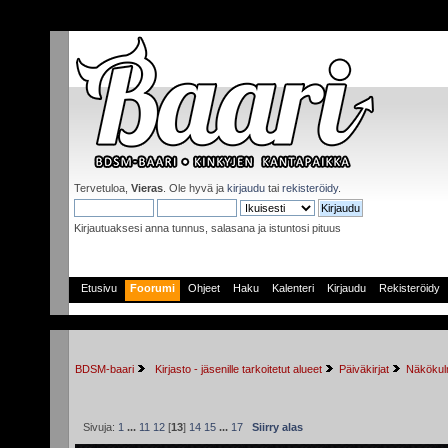
Tervetuloa,
Vieras
. Ole hyvä ja
kirjaudu
tai
rekisteröidy
.
Kirjautuaksesi anna tunnus, salasana ja istuntosi pituus
Etusivu
Foorumi
Ohjeet
Haku
Kalenteri
Kirjaudu
Rekisteröidy
BDSM-baari
 Kirjasto - jäsenille tarkoitetut alueet
Päiväkirjat
Näkökulm
Sivuja:
1
...
11
12
[
13
]
14
15
...
17
Siirry alas