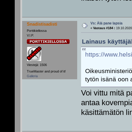
Vs: Älä pane lapsia
Snadistisadisti
«
Vastaus #184 :
19.10.2020
Porttikiellossa
V.I.P.
Lainaus käyttäjäl
https://www.helsi
Viestejä: 1506
Oikeusministeriö
TrueMaster and proud of it!
Galleria
tytön isänä oon a
Voi vittu mitä 
antaa kovempia,
käsittämätön li