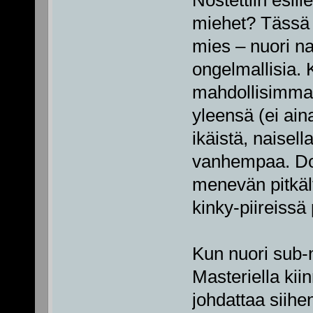
miehet? Tässä v
mies – nuori na
ongelmallisia. 
mahdollisimman
yleensä (ei ain
ikäistä, naisell
vanhempaa. Do
menevän pitkält
kinky-piireissä
Kun nuori sub-
Masteriella kii
johdattaa siihe