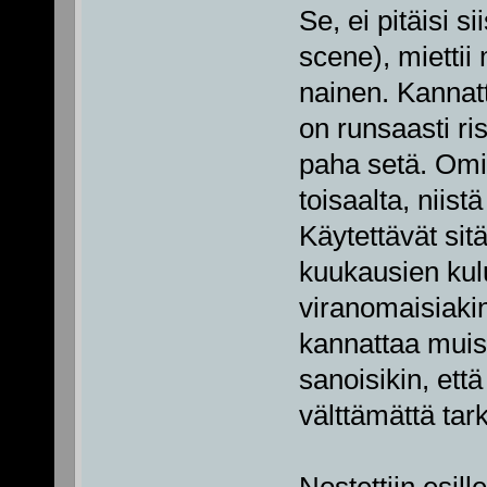
Se, ei pitäisi s
scene), mietti
nainen. Kannatt
on runsaasti ris
paha setä. Omist
toisaalta, niis
Käytettävät sitä
kuukausien kul
viranomaisiaki
kannattaa muist
sanoisikin, että
välttämättä tar
Nostettiin esil