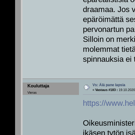
draamaa. Jos va
epäröimättä se
pervonartun pa
Silloin on merk
molemmat tietäv
spinnauksia ei 
Vs: Älä pane lapsia
Kouluttaja
«
Vastaus #183 :
19.10.2020
Vieras
https://www.hel
Oikeusministeri
ikäsen tytön is