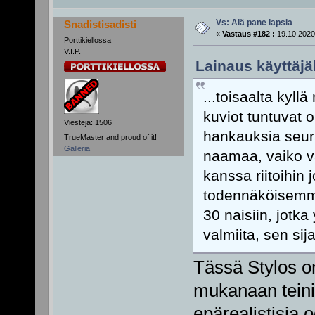
Vs: Älä pane lapsia
Snadistisadisti
«
Vastaus #182 :
19.10.2020
Porttikiellossa
V.I.P.
Lainaus käyttäjäl
...toisaalta kyl
kuviot tuntuvat o
Viestejä: 1506
hankauksia seur
TrueMaster and proud of it!
Galleria
naamaa, vaiko va
kanssa riitoihin
todennäköisemmin
30 naisiin, jotk
valmiita, sen sija
Tässä Stylos 
mukanaan teinie
epärealistisia 