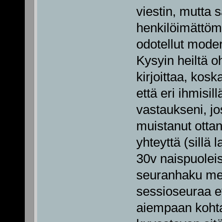
viestin, mutta 
henkilöimättömä
odotellut moder
Kysyin heiltä o
kirjoittaa, kosk
että eri ihmisi
vastaukseni, jo
muistanut ottan
yhteyttä (sillä l
30v naispuoleisel
seuranhaku mer
sessioseuraa et
aiempaan kohtaa