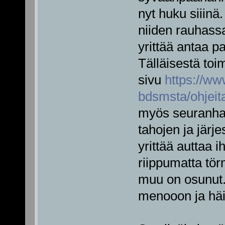
nyt huku siiinä
niiden rauhassa
yrittää antaa pa
Tälläisestä to
sivu
https://ww
bdsmsta/ohjeita-
myös seuranhau
tahojen ja järj
yrittää auttaa 
riippumatta tör
muu on osunut.
menooon ja häi