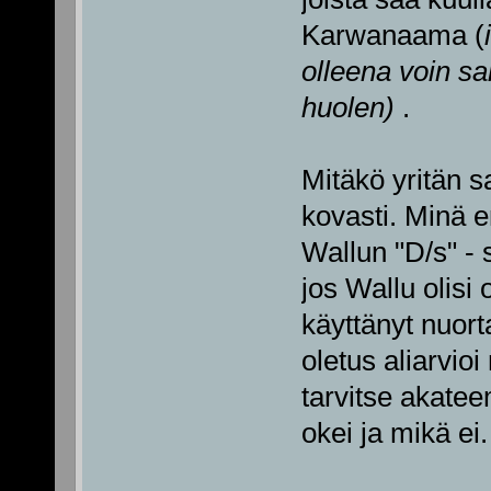
Karwanaama (
olleena voin sa
huolen)
.
Mitäkö yritän sa
kovasti. Minä e
Wallun "D/s" - 
jos Wallu olisi 
käyttänyt nuort
oletus aliarvio
tarvitse akatee
okei ja mikä ei.