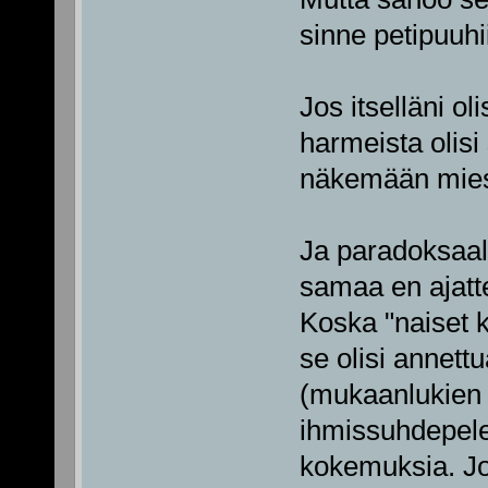
sinne petipuuhi
Jos itselläni ol
harmeista olisi
näkemään miest
Ja paradoksaalis
samaa en ajatte
Koska "naiset k
se olisi annettu
(mukaanlukien n
ihmissuhdepele
kokemuksia. Jo