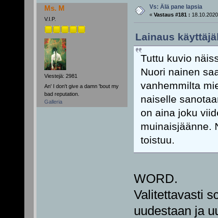
Vs: Älä pane lapsia
Ms. M
«
Vastaus #181 :
18.10.2020
V.I.P.
Lainaus käyttäjäl
Tuttu kuvio näis
Nuori nainen saa
Viestejä: 2981
vanhemmilta mieh
An' I don't give a damn 'bout my
bad reputation.
naiselle sanotaan
Galleria
on aina joku vii
muinaisjäänne. 
toistuu.
WORD.
Valitettavasti
uudestaan ja u