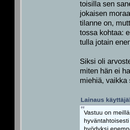
toisilla sen sa
jokaisen moraa
tilanne on, mutt
tossa kohtaa: e
tulla jotain e
Siksi oli arvo
miten hän ei h
miehiä, vaikka 
Lainaus käyttäjäl
Vastuu on meillä 
hyväntahtoisesti 
hyödyksi enempää