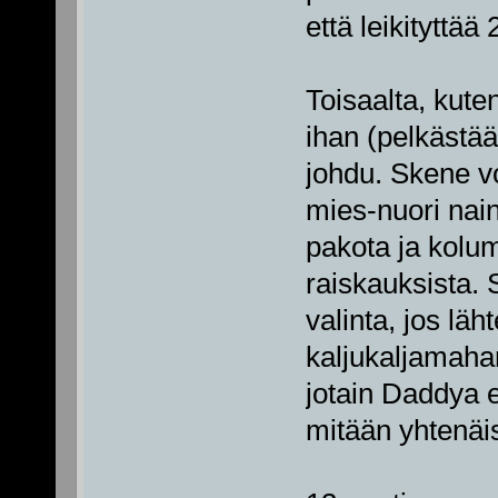
että leikityttää 
Toisaalta, kuten
ihan (pelkästä
johdu. Skene v
mies-nuori nain
pakota ja kolum
raiskauksista.
valinta, jos lä
kaljukaljamah
jotain Daddya 
mitään yhtenäis