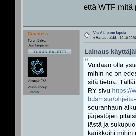
että WTF mitä p
Vs: Älä pane lapsia
Countess
«
Vastaus #186 :
19.10.2020
Turun Baletti
Baarikärpänen
Lainaus käyttäjäl
Voidaan olla yst
mihin ne on edes 
sitä tietoa. Täl
Viestejä: 783
Välineurheilija
RY sivu
https://
Galleria
bdsmsta/ohjeita-al
seuranhaun alkut
järjestöjen pitäi
iästä ja sukupuo
karikkoihi mihin