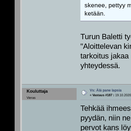
skenee, pettyy 
ketään.
Turun Baletti t
"Aloittelevan k
tarkoitus jakaa
yhteydessä.
Vs: Älä pane lapsia
Kouluttaja
«
Vastaus #187 :
19.10.2020
Vieras
Tehkää ihmeess
pyydän, niin n
pervot kans löy