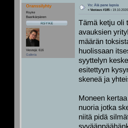
Vs: Älä pane lapsia
Oranssilyhty
«
Vastaus #185 :
19.10.2020
Rsyke
Baarikärpänen
Tämä ketju oli 
avauksien yrity
määrän toksista
huolissaan itse
Viestejä: 616
Galleria
syyttelyn keske
esitettyyn kys
skeneä ja yhte
Moneen kertaa o
nuoria jotka sk
niitä pidä silmä
syväänpäähänkää