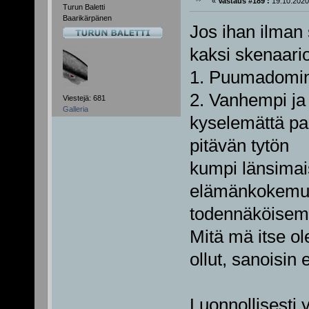
«
Vastaus #189 :
19.10.2020
Turun Baletti
Baarikärpänen
Jos ihan ilman 
kaksi skenaari
1. Puumadomina
2. Vanhempi ja 
Viestejä: 681
Galleria
kyselemättä pa
pitävän tytön
kumpi länsimais
elämänkokemus
todennäköisem
Mitä mä itse o
ollut, sanoisin
Luonnollisesti y