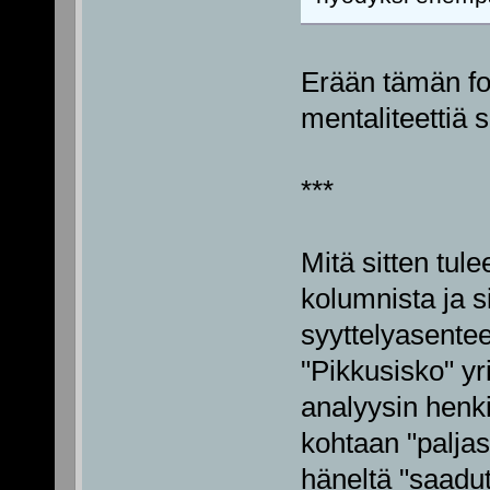
Erään tämän foo
mentaliteettiä s
***
Mitä sitten tul
kolumnista ja s
syyttelyasente
"Pikkusisko" yri
analyysin henk
kohtaan "paljast
häneltä "saadut