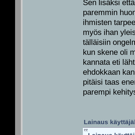
Sen lisäksi et
paremmin huomi
ihmisten tarpe
myös ihan yleise
tälläisiin onge
kun skene oli m
kannata eti lä
ehdokkaan kans
pitäisi taas en
parempi kehity
Lainaus käyttäjäl