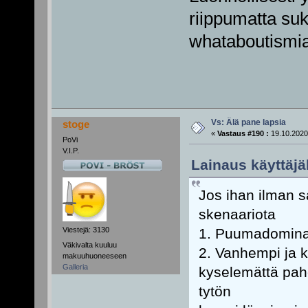
riippumatta su
whataboutismia
Vs: Älä pane lapsia
stoge
«
Vastaus #190 :
19.10.2020
PoVi
V.I.P.
Lainaus käyttäjäl
Jos ihan ilman s
skenaariota
1. Puumadomina 
Viestejä: 3130
Väkivalta kuuluu
2. Vanhempi ja k
makuuhuoneeseen
Galleria
kyselemättä paho
tytön