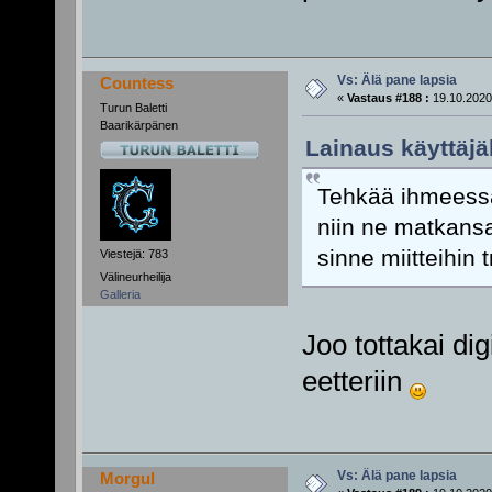
Vs: Älä pane lapsia
Countess
«
Vastaus #188 :
19.10.2020
Turun Baletti
Baarikärpänen
Lainaus käyttäjäl
Tehkää ihmeessä
niin ne matkansa
sinne miitteihin 
Viestejä: 783
Välineurheilija
Galleria
Joo tottakai dig
eetteriin
Vs: Älä pane lapsia
Morgul