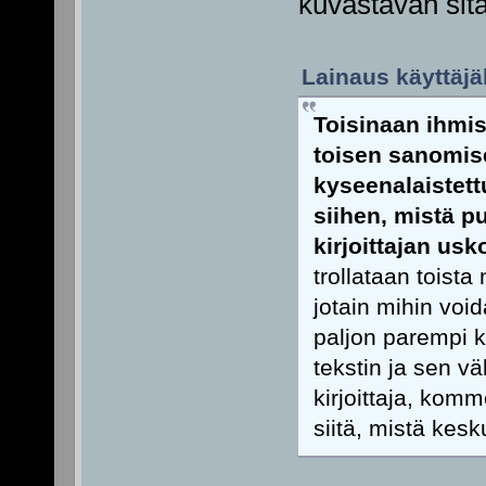
kuvastavan sitä
Lainaus käyttäjäl
Toisinaan ihmis
toisen sanomise
kyseenalaistett
siihen, mistä p
kirjoittajan us
trollataan toist
jotain mihin void
paljon parempi k
tekstin ja sen vä
kirjoittaja, komm
siitä, mistä kesk