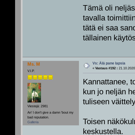
Tämä oli neljäs 
tavalla toimitti
tätä ei saa san
tällainen käytös
Vs: Älä pane lapsia
Ms. M
«
Vastaus #192 :
21.10.2020,
V.I.P.
Kannattanee, to
kun jo neljän h
tuliseen väittel
Viestejä: 2981
An' I don't give a damn 'bout my
bad reputation.
Toisen näkökul
Galleria
keskustella.