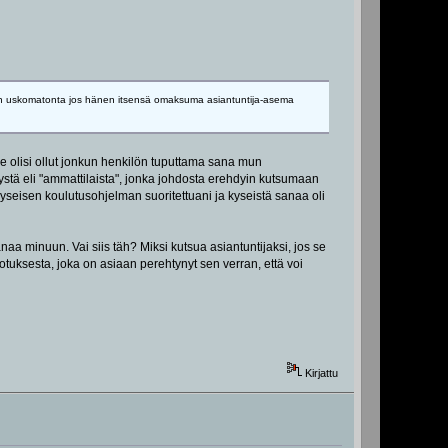
aivan uskomatonta jos hänen itsensä omaksuma asiantuntija-asema
se olisi ollut jonkun henkilön tuputtama sana mun
tystä eli "ammattilaista", jonka johdosta erehdyin kutsumaan
 kyseisen koulutusohjelman suoritettuani ja kyseistä sanaa oli
ä sanaa minuun. Vai siis täh? Miksi kutsua asiantuntijaksi, jos se
jotuksesta, joka on asiaan perehtynyt sen verran, että voi
Kirjattu