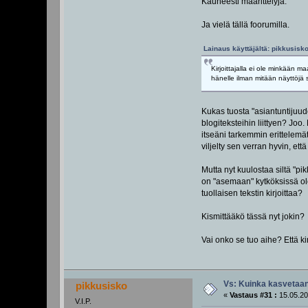
Kauheesti määrittelyjä.
Ja vielä tällä foorumilla.
Lainaus käyttäjältä: pikkusisko
Kirjoittajalla ei ole minkään 
hänelle ilman mitään näyttöjä
Kukas tuosta "asiantuntijuud
blogiteksteihin liittyen? Jo
itseäni tarkemmin erittelemät
viljelty sen verran hyvin, et
Mutta nyt kuulostaa siltä "pikk
on "asemaan" kytköksissä olev
tuollaisen tekstin kirjoittaa?
Kismittääkö tässä nyt jokin?
Vai onko se tuo aihe? Että k
Vs: Kuinka kasvetaan
pikkusisko
«
Vastaus #31 :
15.05.20
V.I.P.