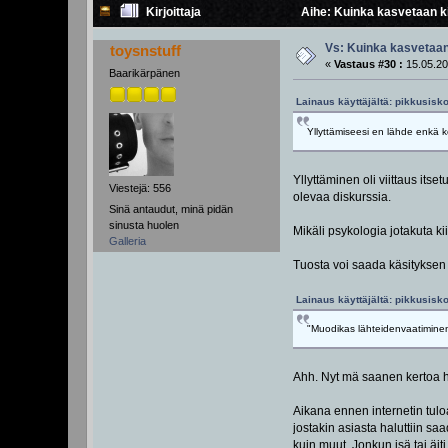
Kirjoittaja
Aihe: Kuinka kasvetaan ki
Vs: Kuinka kasvetaan
toysnstuff
«
Vastaus #30 :
15.05.20
Baarikärpänen
Lainaus käyttäjältä: pikkusisko
Yllyttämiseesi en lähde enkä ko
Yllyttäminen oli viittaus its
Viestejä: 556
olevaa diskurssia.
Sinä antaudut, minä pidän
sinusta huolen
Mikäli psykologia jotakuta k
Galleria
Tuosta voi saada käsityksen s
Lainaus käyttäjältä: pikkusisko
"Muodikas lähteidenvaatiminen" 
Ahh. Nyt mä saanen kertoa h
Aikana ennen internetin tuloa 
jostakin asiasta haluttiin sa
kuin muut. Jonkun isä tai äiti