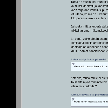
Tämä on musta tosi (surullise
valmiiksi kirjoitettuja kooste
vaan tarjotaan valmiiksi pure
totuutena, koska on lukenut 
Alkuperäisiä teoksia ei tarvit
Ja koska niitä alkuperäistekst
tulkitsijan omat näkemykset ja 
En tiedä, voiko tämän asian
toimittaja/kirjoittaja/profes
kirjoittaja on aiheeseen otta
kuullut samat fraasit usean e
Lainaus käyttäjältä: pikkusisko
Voisin toki ratsata kolumnin ja
Anteeks, mutta mulle ei ole t
Toisaalta myös toimintaeloku
jotain mitä tarkoitat?
Lainaus käyttäjältä: pikkusisko
Mutta kuten kirjoittaja itse ko