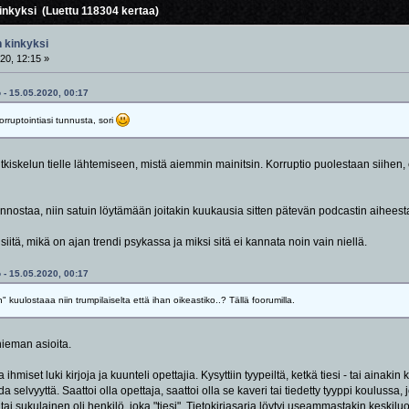
nkyksi (Luettu 118304 kertaa)
 kinkyksi
20, 12:15 »
 - 15.05.2020, 00:17
rruptointiasi tunnusta, sori
etutkiskelun tielle lähtemiseen, mistä aiemmin mainitsin. Korruptio puolestaan siihen
iinnostaa, niin satuin löytämään joitakin kuukausia sitten pätevän podcastin aiheest
iitä, mikä on ajan trendi psykassa ja miksi sitä ei kannata noin vain niellä.
 - 15.05.2020, 00:17
kuulostaaa niin trumpilaiselta että ihan oikeastiko..? Tällä foorumilla.
ieman asioita.
ihmiset luki kirjoja ja kuunteli opettajia. Kysyttiin tyypeiltä, ketkä tiesi - tai ainakin
ada selvyyttä. Saattoi olla opettaja, saattoi olla se kaveri tai tiedetty tyyppi koulu
 tai sukulainen oli henkilö, joka "tiesi". Tietokirjasarja löytyi useammastakin keskilu