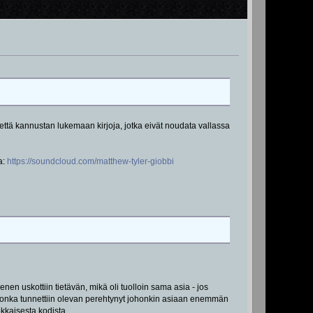
, että kannustan lukemaan kirjoja, jotka eivät noudata vallassa
a:
https://soundcloud.com/matthew-tyler-giobbi
 kenen uskottiin tietävän, mikä oli tuolloin sama asia - jos
ssa, jonka tunnettiin olevan perehtynyt johonkin asiaan enemmän
okkaisesta kodista.