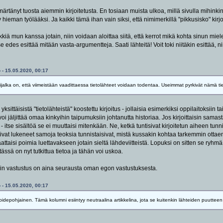
tänyt tuosta aiemmin kirjoitetusta. En tosiaan muista ulkoa, millä sivulla mihinkin 
ieman työlääksi. Ja kaikki tämä ihan vain siksi, että nimimerkillä "pikkusisko" kirjoi
ikkiä mun kanssa jotain, niin voidaan aloittaa siitä, että kerrot mikä kohta sinun miel
itse edes esittää mitään vasta-argumentteja. Saati lähteitä! Voit toki niitäkin esittää
 - 15.05.2020, 00:17
ivijalka on, että viimeistään vaadittaessa tietolähteet voidaan todentaa. Useimmat pyrkivät nämä ti
 yksittäisistä "tietolähteistä" koostettu kirjoitus - jollaisia esimerkiksi oppilaitoksiin t
 jäljittää omaa kinkyihin taipumuksiin johtanutta historiaa. Jos kirjoittaisin samasta 
- itse sisältöä se ei muuttaisi mitenkään. Ne, ketkä tuntisivat kirjoitetun aiheen tu
lisivat lukeneet samoja teoksia tunnistaisivat, mistä kussakin kohtaa tarkemmin ott
aattaisi poimia luettavakseen jotain sieltä lähdeviitteistä. Lopuksi on sitten se ryhmä
ssä on nyt tutkittua tietoa ja tähän voi uskoa.
urin vastustus on aina seurausta oman egon vastustuksesta.
 - 15.05.2020, 00:17
ipidepohjainen. Tämä kolumni esiintyy neutraalina artikkelina, jota se kuitenkin lähteiden puutteen