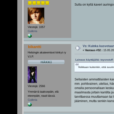
Sulla on kyllä kaveri aurin
Viestejä: 1057
Galleria
Vs: Kuinka kasvetaan
bikantti
«
Vastaus #32 :
15.05.20
Helsingin akateemiset kinkyt ry
V.I.P.
Lainaus käyttäjältä: toysnstuff
Veikkaan kuitenkin, että suur
Sellaisten ammattilaisten ka
mm. pohtivainen, utelias, häm
Viestejä: 2566
omalla persoonallaan keskus
Ymmärrä taaksepäin, elä
maailmasta joltain kantilta 
eteenpäin, nauti tässä.
tarvittaessa muuttamaan tai 
Galleria
jääminen, mutta senkin kanss