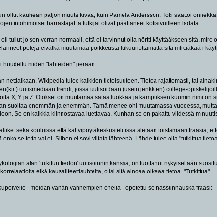
alkuun ollut kauhean paljon muuta kivaa, kuin Pamela Andersson. Toki saattoi onnekka
lojen intohimoiset harrastajat ja tutkijat olivat päättäneet kotisivuilleen ladata.
i tullut jo sen verran normaali, että ei tarvinnut olla nörtti käyttääkseen sitä. mIrc ol
 pelanneet pelejä eivätkä muutamaa poikkeusta lukuunottamatta sitä mIrciäkään käyt
 huudeltu niiden "lähteiden" perään.
nettiaikaan. Wikipedia tulee kaikkien tietoisuuteen. Tietoa rajattomasti, tai ai
(kin) uutismediaan trendi, jossa uutisoidaan (usein jenkkien) college-opiskelijoilla t
sioita X, Y ja Z. Otokset on muutamaa sataa luokkaa ja kampuksen kuumin nimi on si
letaan suoltaa enemmän ja enemmän. Tämä menee ohi muutamassa vuodessa, mutta
ioon. Se on kaikkia kiinnostavaa luettavaa. Kunhan se on pakattu viidessä minuut
liike: sekä kouluissa että kahvipöytäkeskusteluissa aletaan toistamaan fraasia, et
ää onko se totta vai ei. Siihen ei sovi viitata lähteenä. Lähde tulee olla "tutkittua tiet
ogian alan 'tutkitun tiedon' uutisoinnin kanssa, on tuottanut nykyisellään suositun
orrelaatioita eikä kausaliteettisuhteita, olisi sitä ainoaa oikeaa tietoa. "Tutkittua".
ukupolvelle - meidän vähän vanhempien ohella - opetettu se hassunhauska fraasi: