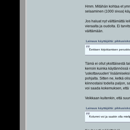
Hmm. Mitähän kohtaa et ymmär
selaaminen (1000 sivua) käy h
Jos haluat nyt välttämättä le
vieraalta ja oudolta. Ei tarv
väittämään.
Lainaus käyttäjältä: pikkusisko
Eettisen kirjoittamisen perusk
Tämä ei ollut yksittäisestä tai
kerroin kuinka käytännössä voi
'uskottavuuden' lisäämiseksi 
pohjalta. Sitten ne, ketkä o
kiinnostaisi todella paljon, s
voi saada kokemuksen, että tä
Veikkaan kuitenkin, että su
Lainaus käyttäjältä: pikkusisko
Kolumni voi ja saakin olla miel