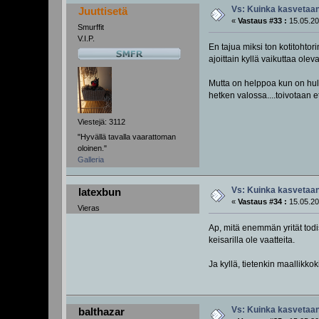
Vs: Kuinka kasvetaan
Juuttisetä
«
Vastaus #33 :
15.05.20
Smurffit
V.I.P.
En tajua miksi ton kotitohtor
ajoittain kyllä vaikuttaa olev
Mutta on helppoa kun on hull
hetken valossa....toivotaan et
Viestejä: 3112
"Hyvällä tavalla vaarattoman
oloinen."
Galleria
Vs: Kuinka kasvetaan
latexbun
«
Vastaus #34 :
15.05.20
Vieras
Ap, mitä enemmän yrität todis
keisarilla ole vaatteita.
Ja kyllä, tietenkin maallikko
Vs: Kuinka kasvetaan
balthazar