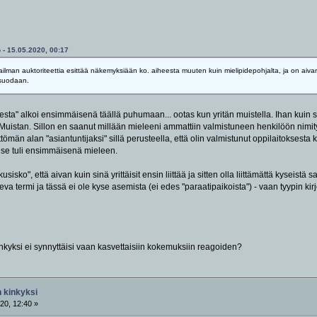
 - 15.05.2020, 00:17
maailman auktoriteettia esittää näkemyksiään ko. aiheesta muuten kuin mielipidepohjalta, ja on 
 suodaan.
esta" alkoi ensimmäisenä täällä puhumaan... ootas kun yritän muistella. Ihan kuin 
o. Muistan. Sillon en saanut millään mieleeni ammattiin valmistuneen henkilöön nimi
tömän alan "asiantuntijaksi" sillä perusteella, että olin valmistunut oppilaitoksesta
tä se tuli ensimmäisenä mieleen.
usisko", että aivan kuin sinä yrittäisit ensin liittää ja sitten olla liittämättä kyseist
a termi ja tässä ei ole kyse asemista (ei edes "paraatipaikoista") - vaan tyypin kir
inkyksi ei synnyttäisi vaan kasvettaisiin kokemuksiin reagoiden?
 kinkyksi
20, 12:40 »