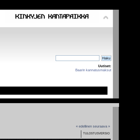
Uutiset:
Baarin kannatusmaksut
« edellinen
seuraava »
TULOSTUSVERSIO