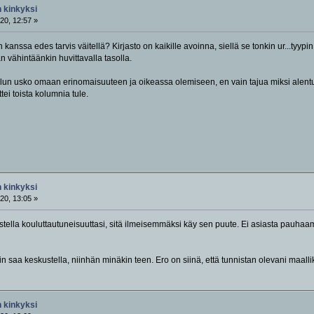
 kinkyksi
20, 12:57 »
in kanssa edes tarvis väitellä? Kirjasto on kaikille avoinna, siellä se tonkin ur...tyy
an vähintäänkin huvittavalla tasolla.
un usko omaan erinomaisuuteen ja oikeassa olemiseen, en vain tajua miksi alentuu 
tei toista kolumnia tule.
 kinkyksi
20, 13:05 »
tella kouluttautuneisuuttasi, sitä ilmeisemmäksi käy sen puute. Ei asiasta pauhaamin
kin saa keskustella, niinhän minäkin teen. Ero on siinä, että tunnistan olevani maall
 kinkyksi