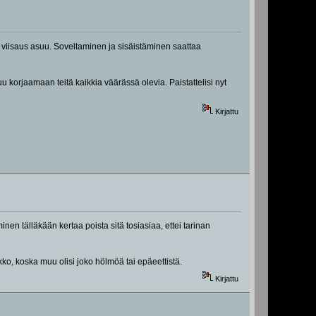
pin viisaus asuu. Soveltaminen ja sisäistäminen saattaa
korjaamaan teitä kaikkia väärässä olevia. Paistattelisi nyt
Kirjattu
en tälläkään kertaa poista sitä tosiasiaa, ettei tarinan
ikko, koska muu olisi joko hölmöä tai epäeettistä.
Kirjattu