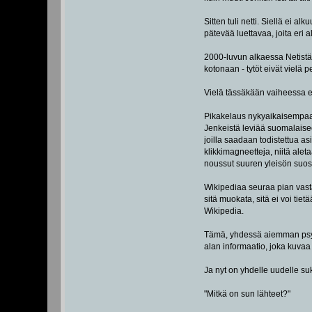
Sitten tuli netti. Siellä ei 
pätevää luettavaa, joita eri a
2000-luvun alkaessa Netistä ol
kotonaan - tytöt eivät vielä
Vielä tässäkään vaiheessa ei
Pikakelaus nykyaikaisempaan 
Jenkeistä leviää suomalaiseen
joilla saadaan todistettua a
klikkimagneetteja, niitä a
noussut suuren yleisön suos
Wikipediaa seuraa pian vasta
sitä muokata, sitä ei voi tiet
Wikipedia.
Tämä, yhdessä aiemman psykol
alan informaatio, joka kuvaa k
Ja nyt on yhdelle uudelle s
"Mitkä on sun lähteet?"