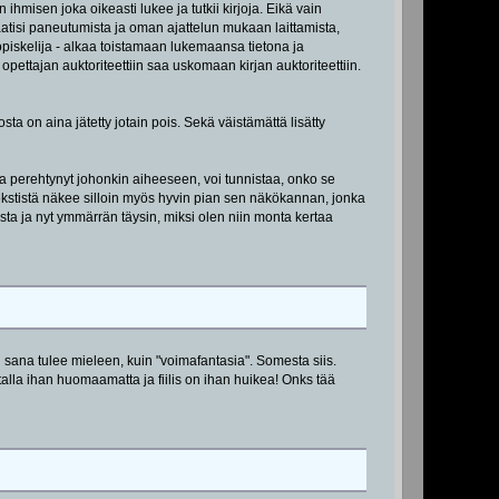
ihmisen joka oikeasti lukee ja tutkii kirjoja. Eikä vain
a vaatisi paneutumista ja oman ajattelun mukaan laittamista,
n opiskelija - alkaa toistamaan lukemaansa tietona ja
pettajan auktoriteettiin saa uskomaan kirjan auktoriteettiin.
osta on aina jätetty jotain pois. Sekä väistämättä lisätty
a perehtynyt johonkin aiheeseen, voi tunnistaa, onko se
. Tekstistä näkee silloin myös hyvin pian sen näkökannan, jonka
sta ja nyt ymmärrän täysin, miksi olen niin monta kertaa
n sana tulee mieleen, kuin "voimafantasia". Somesta siis.
alla ihan huomaamatta ja fiilis on ihan huikea! Onks tää