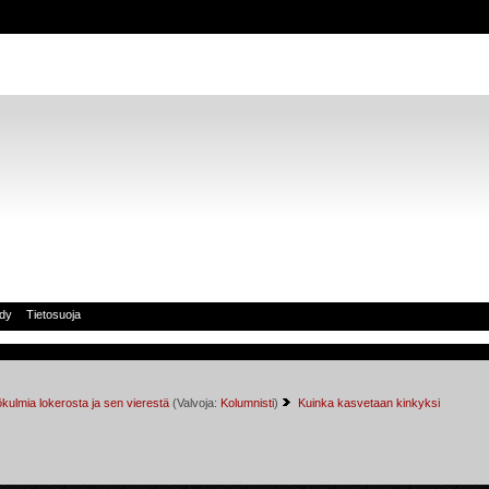
idy
Tietosuoja
kulmia lokerosta ja sen vierestä
(Valvoja:
Kolumnisti
)
Kuinka kasvetaan kinkyksi