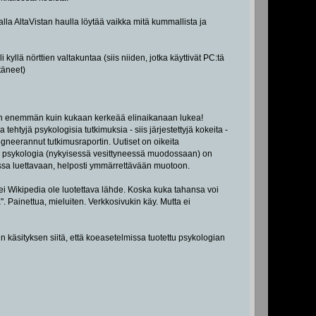
alla AltaVistan haulla löytää vaikka mitä kummallista ja
i kyllä nörttien valtakuntaa (siis niiden, jotka käyttivät PC:tä
täneet)
nakin enemmän kuin kukaan kerkeää elinaikanaan lukea!
ehtyjä psykologisia tutkimuksia - siis järjestettyjä kokeita -
gneerannut tutkimusraportin. Uutiset on oikeita
 psykologia (nykyisessä vesittyneessä muodossaan) on
issa luettavaan, helposti ymmärrettävään muotoon.
tei Wikipedia ole luotettava lähde. Koska kuka tahansa voi
oa". Painettua, mieluiten. Verkkosivukin käy. Mutta ei
 käsityksen siitä, että koeasetelmissa tuotettu psykologian