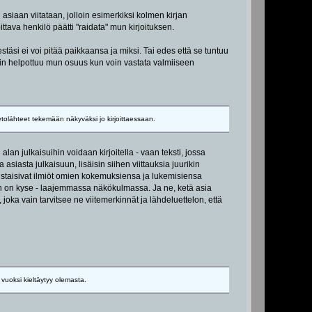
asiaan viitataan, jolloin esimerkiksi kolmen kirjan
ttava henkilö päätti "raidata" mun kirjoituksen.
estäsi ei voi pitää paikkaansa ja miksi. Tai edes että se tuntuu
, niin helpottuu mun osuus kun voin vastata valmiiseen
etolähteet tekemään näkyväksi jo kirjoittaessaan.
ai alan julkaisuihin voidaan kirjoitella - vaan teksti, jossa
asiasta julkaisuun, lisäisin siihen viittauksia juurikin
nnistaisivat ilmiöt omien kokemuksiensa ja lukemisiensa
aen on kyse - laajemmassa näkökulmassa. Ja ne, ketä asia
, joka vain tarvitsee ne viitemerkinnät ja lähdeluettelon, että
 vuoksi kieltäytyy olemasta.