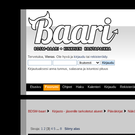
Tervetuloa,
Vieras
. Ole hyvä ja
kirjaudu
tai
rekisteröidy
.
Kirjautuaksesi anna tunnus, salasana ja istuntosi pituus
Etusivu
Foorumi
Ohjeet
Haku
Kalenteri
Kirjaudu
Rekisterö
BDSM-baari
 Kirjasto - jäsenille tarkoitetut alueet
Päiväkirjat
Näkö
Sivuja:
1
2
[
3
]
4
5
...
8
Siirry alas