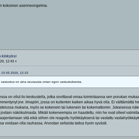
gon kokoinen asenneongelma.
 kinkyksi
20, 12:43 »
 - 15.05.2020, 12:15
in vastustus on aina seurausta oman egon vastustuksesta.
nssa on ollut ilo keskustella, jotka sovittavat omaa toimintaansa sen porukan mukaa
mentynyt jne. ilmapiiri, jossa on kuitenkin kaiken aikaa hyvä olla. Ei välttämättä hel
telussa mukana, myös se kokenein tai lukenein tai kokemattomin. Jokaisessa näkö
ja jostain näkökulmasta. Mikäli kokeneempia on haastettu, niin he ovat olleet val
laajentamaan sitä eikä siihen ole reagoitu hyökkäyksenä tai vastattu vastahyökkäy
a voidaan olla rauhassa. Arvostan sellaista taitoa hyvin syvästi.