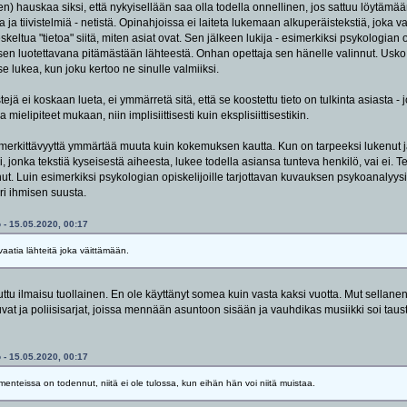
n) hauskaa siksi, että nykyisellään saa olla todella onnellinen, jos sattuu löytämään 
ita ja tiivistelmiä - netistä. Opinahjoissa ei laiteta lukemaan alkuperäistekstiä, jok
skeltua "tietoa" siitä, miten asiat ovat. Sen jälkeen lukija - esimerkiksi psykologia
sen luotettavana pitämästään lähteestä. Onhan opettaja sen hänelle valinnut. Usko o
se lukea, kun joku kertoo ne sinulle valmiiksi.
ejä ei koskaan lueta, ei ymmärretä sitä, että se koostettu tieto on tulkinta asiasta - j
mielipiteet mukaan, niin implisiittisesti kuin eksplisiittisestikin.
 merkittävyyttä ymmärtää muuta kuin kokemuksen kautta. Kun on tarpeeksi lukenut j
sori, jonka tekstiä kyseisestä aiheesta, lukee todella asiansa tunteva henkilö, vai ei
nut. Luin esimerkiksi psykologian opiskelijoille tarjottavan kuvauksen psykoanalyysi
ri ihmisen suusta.
 - 15.05.2020, 00:17
 vaatia lähteitä joka väittämään.
uttu ilmaisu tuollainen. En ole käyttänyt somea kuin vasta kaksi vuotta. Mut sellane
vat ja poliisisarjat, joissa mennään asuntoon sisään ja vauhdikas musiikki soi taust
 - 15.05.2020, 00:17
mmenteissa on todennut, niitä ei ole tulossa, kun eihän hän voi niitä muistaa.