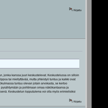
Kirjattu
n, jonka kanssa juuri keskustelevat. Keskustelussa on silloin
ppoa tai miellyttävää, mutta yhteistyö tuntuu ja kaikki ovat
kulmassa tuntuu olevan jotain arvokasta, se kertoo
miita pysähtymään ja pohtimaan omaa näkökantaansa ja
ksenä. Keskustelun lopputulema voi olla myös erimielisiksi
Kirjattu